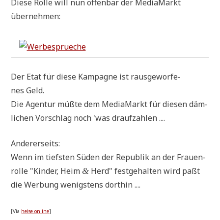
Die­se Rol­le will nun offen­bar der Media­Markt
übernehmen:
Der Etat für die­se Kam­pa­gne ist raus­ge­wor­fe­
nes Geld.
Die Agen­tur müß­te dem Media­Markt für die­sen däm­
li­chen Vor­schlag noch 'was draufzahlen ....
Ande­rer­seits:
Wenn im tief­sten Süden der Repu­blik an der Frau­en­
rol­le "Kin­der, Heim
Herd" fest­ge­hal­ten wird paßt
&
die Wer­bung wenig­stens dorthin ....
[Via
hei­se online
]