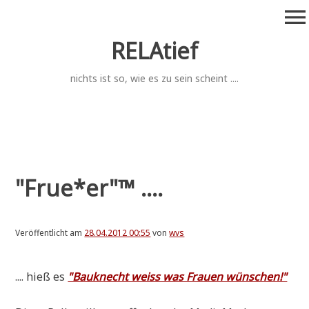
Zum
menu
Inhalt
springen
RELAtief
nichts ist so, wie es zu sein scheint ....
"Frue*er"™ ....
Veröffentlicht am
28.04.2012 00:55
von
wvs
.... hieß es
"Bau­knecht weiss was Frau­en wünschen!"