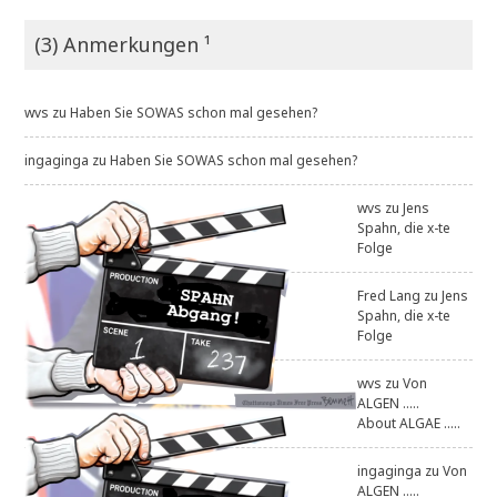
(3) Anmerkungen ¹
wvs
zu
Haben Sie SOWAS schon mal gesehen?
ingaginga
zu
Haben Sie SOWAS schon mal gesehen?
wvs
zu
Jens
Spahn, die x-te
Folge
Fred Lang
zu
Jens
Spahn, die x-te
Folge
wvs
zu
Von
ALGEN .....
About ALGAE .....
ingaginga
zu
Von
ALGEN .....