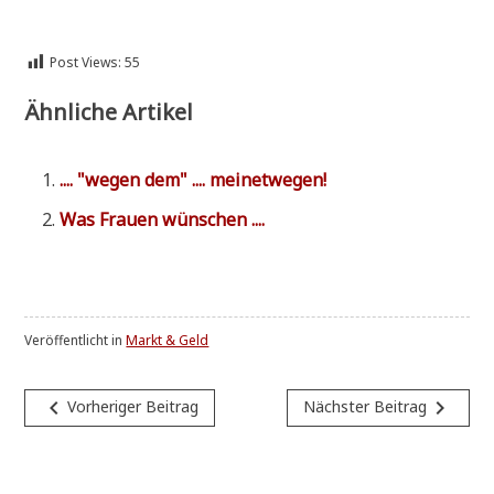
Post Views:
55
Ähnliche Artikel
.... "wegen dem" .... meinetwegen!
Was Frau­en wünschen ....
Veröffentlicht in
Markt & Geld
Beitragsnavigation
navigate_before
navigate_next
Vorheriger Beitrag
Nächster Beitrag