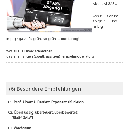
About ALGAE .....
wvs
zu
Es grünt
so grün .... und
farbig!
ingaginga
zu
Es grünt so grün .... und farbig!
wvs
zu
Die Unverschämtheit
des ehemaligen (zweitklassigen) Fernsehmoderators
(6) Besondere Empfehlungen
01.
Prof. Albert A. Bartlett: Exponentialfunktion
02.
Überflüssig, überteuert, überbewertet:
(Blatt-) SALAT
03.
Wachstum