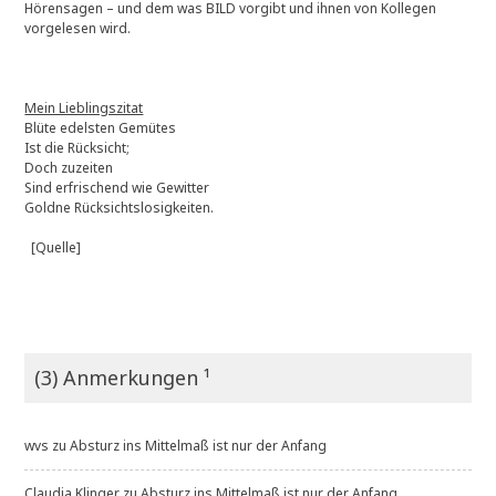
Hörensagen – und dem was BILD vorgibt und ihnen von Kollegen
vorgelesen wird.
Mein Lieblingszitat
Blüte edelsten Gemütes
Ist die Rücksicht;
Doch zuzeiten
Sind erfrischend wie Gewitter
Goldne Rücksichtslosigkeiten.
[Quelle]
(3) Anmerkungen ¹
wvs
zu
Absturz ins Mittelmaß ist nur der Anfang
Claudia Klinger
zu
Absturz ins Mittelmaß ist nur der Anfang