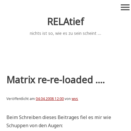
Zum
menu
Inhalt
springen
RELAtief
nichts ist so, wie es zu sein scheint ....
Matrix re-re-loaded ....
Veröffentlicht am
04.04.2008 12:00
von
wvs
Beim Schrei­ben die­ses Bei­tra­ges fiel es mir wie
Schup­pen von den Augen: