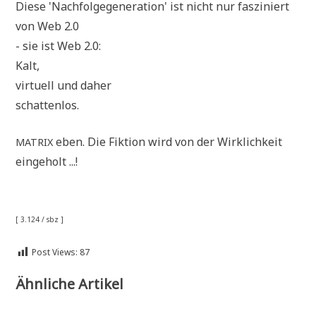
Die­se 'Nach­fol­ge­ge­nera­ti­on' ist nicht nur fas­zi­niert
von Web 2.0
- sie ist Web 2.0:
Kalt,
vir­tu­ell und daher
schattenlos.
eben. Die Fik­ti­on wird von der Wirk­lich­keit
MATRIX
eingeholt ...!
[ 3.124 / sbz ]
Post Views:
87
Ähnliche Artikel