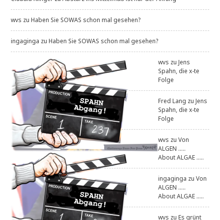
wvs
zu
Haben Sie SOWAS schon mal gesehen?
ingaginga
zu
Haben Sie SOWAS schon mal gesehen?
wvs
zu
Jens
Spahn, die x-te
Folge
Fred Lang
zu
Jens
Spahn, die x-te
Folge
wvs
zu
Von
ALGEN .....
About ALGAE .....
ingaginga
zu
Von
ALGEN .....
About ALGAE .....
wvs
zu
Es grünt