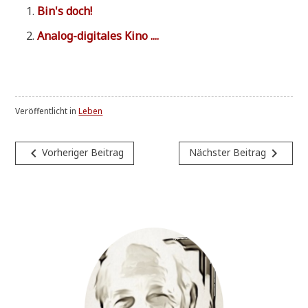
Bin's doch!
Ana­log-digi­ta­les Kino ....
Veröffentlicht in
Leben
Beitragsnavigation
navigate_before
navigate_next
Vorheriger Beitrag
Nächster Beitrag