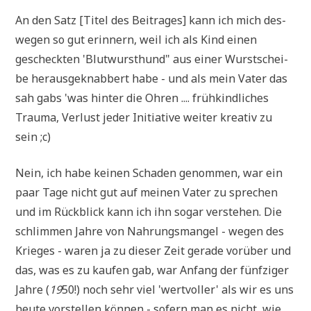
An den Satz [Titel des Bei­tra­ges] kann ich mich des­
we­gen so gut erin­nern, weil ich als Kind einen
gescheck­ten 'Blut­wurst­hund" aus einer Wurst­schei­
be her­aus­ge­knab­bert habe - und als mein Vater das
sah gabs 'was hin­ter die Ohren .... früh­kind­li­ches
Trau­ma, Ver­lust jeder Initia­ti­ve wei­ter krea­tiv zu
sein ;c)
Nein, ich habe kei­nen Scha­den genom­men, war ein
paar Tage nicht gut auf mei­nen Vater zu spre­chen
und im Rück­blick kann ich ihn sogar ver­ste­hen. Die
schlim­men Jah­re von Nah­rungs­man­gel - wegen des
Krie­ges - waren ja zu die­ser Zeit gera­de vor­über und
das, was es zu kau­fen gab, war Anfang der fünf­zi­ger
Jah­re (
19
50!) noch sehr viel 'wert­vol­ler' als wir es uns
heu­te vor­stel­len kön­nen - sofern man es nicht, wie