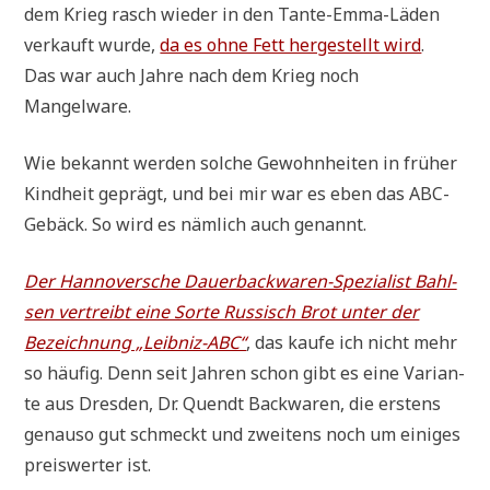
dem Krieg rasch wie­der in den Tan­te-Emma-Läden
ver­kauft wur­de,
da es ohne Fett her­ge­stellt wird
.
Das war auch Jah­re nach dem Krieg noch
Mangelware.
Wie bekannt wer­den sol­che Gewohn­hei­ten in frü­her
Kind­heit geprägt, und bei mir war es eben das ABC-
Gebäck. So wird es näm­lich auch genannt.
Der Han­no­ver­sche Dau­er­back­wa­ren-Spe­zia­list Bahl­
sen ver­treibt eine Sor­te Rus­sisch Brot unter der
Bezeich­nung „Leib­niz-ABC“
, das kau­fe ich nicht mehr
so häu­fig. Denn seit Jah­ren schon gibt es eine Vari­an­
te aus Dres­den, Dr. Quendt Back­wa­ren, die erstens
genau­so gut schmeckt und zwei­tens noch um eini­ges
preis­wer­ter ist.