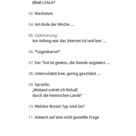
(Blatt-) SALAT
03.
Wachstum
04.
Am Ende der Woche ....
05.
Optimierung:
Am Anfang war das Internet öd und leer ....
06.
*Lügenbaron*
07.
Der Tod ist gewiss, die Stunde ungewiss ....
08.
Unterschätzt bzw. gering geschätzt ....
09.
Sprache:
„Weiland schritt ich fürbaß
durch die heimischen Lande“
10.
Welcher Brezel-Typ sind Sie?
11.
Antwort auf eine nicht gestellte Frage