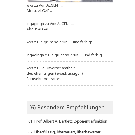
wvs
zu
Von ALGEN .....
About ALGAE .....
ingaginga
zu
Von ALGEN .....
About ALGAE .....
wvs
zu
Es grünt so grün .... und farbig!
ingaginga
zu
Es grünt so grün .... und farbig!
wvs
zu
Die Unverschämtheit
des ehemaligen (zweitklassigen)
Fernsehmoderators
(6) Besondere Empfehlungen
01.
Prof. Albert A. Bartlett: Exponentialfunktion
02.
Überflüssig, überteuert, überbewertet: