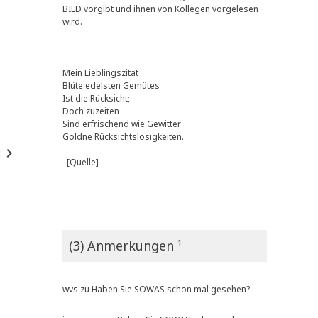
BILD vorgibt und ihnen von Kollegen vorgelesen
wird.
Mein Lieblingszitat
Blüte edelsten Gemütes
Ist die Rücksicht;
Doch zuzeiten
Sind erfrischend wie Gewitter
Goldne Rücksichtslosigkeiten.
navigate_next
g
[Quelle]
(3) Anmerkungen ¹
wvs
zu
Haben Sie SOWAS schon mal gesehen?