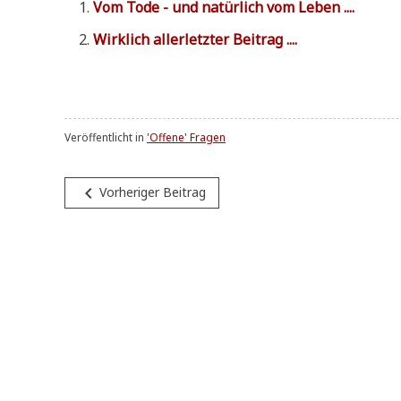
Vom Tode - und natür­lich vom Leben ....
Wirk­lich aller­letz­ter Beitrag ....
Veröffentlicht in
'Offene' Fragen
Beitragsnavigation
navigate_before
Vorheriger Beitrag