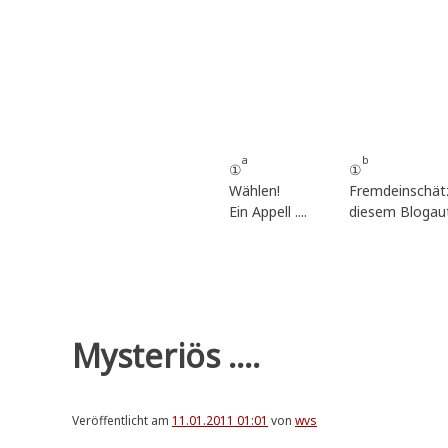
Zum
Inhalt
springen
a
b
①
①
Wählen!
Fremdeinschät
Ein Appell ....
diesem Blogau
Mysteriös ....
Veröffentlicht am
11.01.2011 01:01
von
wvs