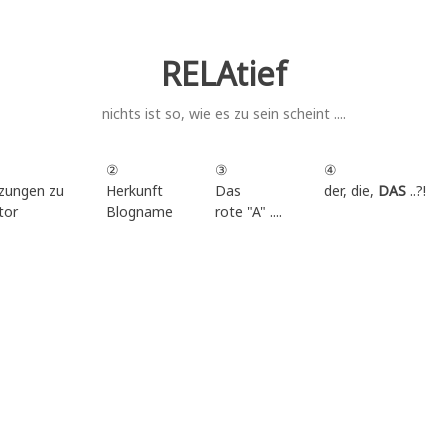
RELAtief
nichts ist so, wie es zu sein scheint ....
②
③
④
zungen zu
Herkunft
Das
der, die,
DAS
..?!
tor
Blogname
rote "A" ....
.