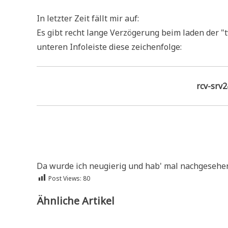
In letz­ter Zeit fällt mir auf:
Es gibt recht lan­ge Ver­zö­ge­rung beim laden der
unte­ren Info­lei­ste die­se zeichenfolge:
rcv-srv
Da wur­de ich neu­gie­rig und hab' mal nach­ge­se­hen 
Post Views:
80
Ähnliche Artikel