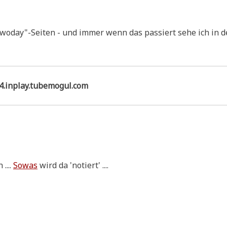
 "twoday"-Seiten - und immer wenn das pas­siert sehe ich in d
24.inplay.tubemogul.com
....
Sowas
wird da 'notiert' ....