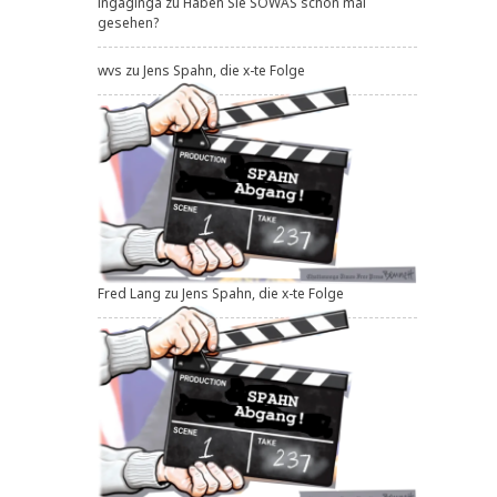
ingaginga
zu
Haben Sie SOWAS schon mal
gesehen?
wvs
zu
Jens Spahn, die x-te Folge
Fred Lang
zu
Jens Spahn, die x-te Folge