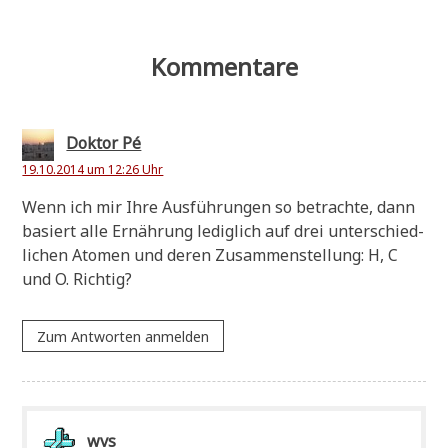
Kommentare
Doktor Pé
19.10.2014 um 12:26 Uhr
Wenn ich mir Ihre Aus­füh­run­gen so betrach­te, dann
basiert alle Ernäh­rung ledig­lich auf drei unter­schied­
li­chen Ato­men und deren Zusam­men­stel­lung: H, C
und O. Richtig?
Zum Antworten anmelden
wvs