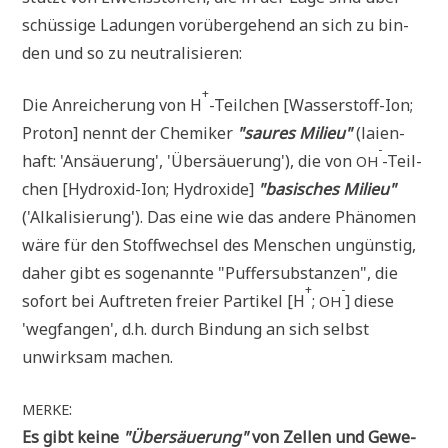
schüs­si­ge Ladun­gen vor­über­ge­hend an sich zu bin­
den und so zu neutralisieren:
+
Die Anrei­che­rung von H
-Teil­chen [Was­ser­stoff-Ion;
Pro­ton] nennt der Che­mi­ker
"sau­res Milieu"
(lai­en­
-
haft: 'Ansäue­rung', 'Über­säue­rung'), die von
-Teil­
OH
chen [Hydr­oxid-Ion; Hydr­oxi­de]
"basi­sches Milieu"
('Alka­li­sie­rung'). Das eine wie das ande­re Phä­no­men
wäre für den Stoff­wech­sel des Men­schen ungün­stig,
daher gibt es soge­nann­te "Puf­fer­sub­stan­zen", die
+
-
sofort bei Auf­tre­ten frei­er Par­ti­kel [H
;
] die­se
OH
'weg­fan­gen', d.h. durch Bin­dung an sich selbst
unwirk­sam machen.
:
MERKE
Es gibt kei­ne
"Über­säue­rung"
von Zel­len und Gewe­