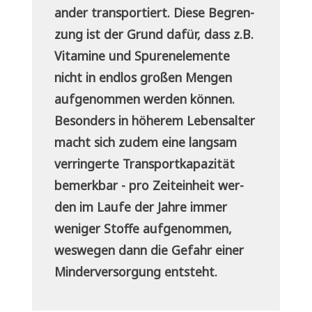
an­der trans­por­tiert. Die­se Begren­
zung ist der Grund dafür, dass z.B.
Vit­ami­ne und Spu­ren­ele­men­te
nicht in end­los gro­ßen Men­gen
auf­ge­nom­men wer­den können.
Beson­ders in höhe­rem Lebens­al­ter
macht sich zudem eine lang­sam
ver­rin­ger­te Trans­port­ka­pa­zi­tät
bemerk­bar - pro Zeit­ein­heit wer­
den im Lau­fe der Jah­re immer
weni­ger Stof­fe auf­ge­nom­men,
wes­we­gen dann die Gefahr einer
Min­der­ver­sor­gung entsteht.