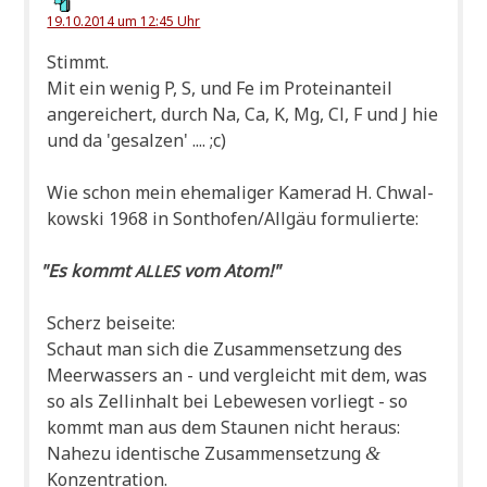
19.10.2014 um 12:45 Uhr
Stimmt.
Mit ein wenig P, S, und Fe im Pro­te­in­an­teil
ange­rei­chert, durch Na, Ca, K, Mg, Cl, F und J hie
und da 'gesal­zen' .... ;c)
Wie schon mein ehe­ma­li­ger Kame­rad H. Chwal­
kow­ski 1968 in Sonthofen/Allgäu formulierte:
"
Es kommt
vom Atom!"
ALLES
Scherz bei­sei­te:
Schaut man sich die Zusam­men­set­zung des
Meer­was­sers an - und ver­gleicht mit dem, was
so als Zell­in­halt bei Lebe­we­sen vor­liegt - so
kommt man aus dem Stau­nen nicht heraus:
Nahe­zu iden­ti­sche Zusam­men­set­zung
&
Konzentration.