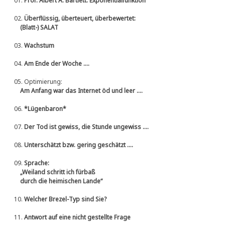
01.
Prof. Albert A. Bartlett: Exponentialfunktion
02.
Überflüssig, überteuert, überbewertet:
(Blatt-) SALAT
03.
Wachstum
04.
Am Ende der Woche ....
05.
Optimierung:
Am Anfang war das Internet öd und leer ....
06.
*Lügenbaron*
07.
Der Tod ist gewiss, die Stunde ungewiss ....
08.
Unterschätzt bzw. gering geschätzt ....
09.
Sprache:
„Weiland schritt ich fürbaß
durch die heimischen Lande“
10.
Welcher Brezel-Typ sind Sie?
11.
Antwort auf eine nicht gestellte Frage