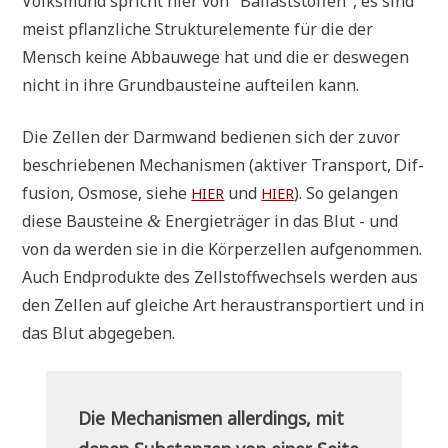
Volks­mund spricht hier von "Bal­last­stof­fen", es sind
meist pflanz­li­che Struk­tur­ele­men­te für die der
Mensch kei­ne Abbau­we­ge hat und die er des­we­gen
nicht in ihre Grund­bau­stei­ne auf­tei­len kann.
Die Zel­len der Darm­wand bedie­nen sich der zuvor
beschrie­be­nen Mecha­nis­men (akti­ver Trans­port, Dif­
fu­si­on, Osmo­se, sie­he
und
). So gelan­gen
HIER
HIER
die­se Bau­stei­ne
Ener­gie­trä­ger in das Blut - und
&
von da wer­den sie in die Kör­per­zel­len auf­ge­nom­men.
Auch End­pro­duk­te des Zell­stoff­wech­sels wer­den aus
den Zel­len auf glei­che Art her­aus­trans­por­tiert und in
das Blut abgegeben.
Die Mecha­nis­men aller­dings, mit