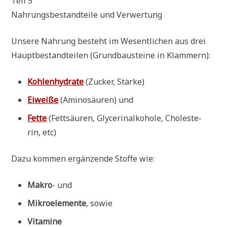
Teil 5
Nah­rungs­be­stand­teile und Verwertung
Unse­re Nah­rung besteht im Wesent­li­chen aus drei
Haupt­be­stand­tei­len (Grund­bau­stei­ne in Klammern):
Koh­len­hy­dra­te
(Zucker, Stärke)
Eiwei­ße
(Ami­no­säu­ren) und
Fet­te
(Fett­säu­ren, Gly­ce­ri­n­al­ko­ho­le, Cho­le­ste­
rin, etc)
Dazu kom­men ergän­zen­de Stof­fe wie:
Makro
- und
Mikro­ele­men­te
, sowie
Vit­ami­ne