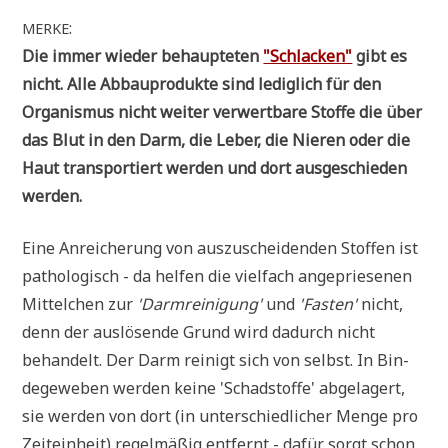
:
MERKE
Die immer wie­der behaup­te­ten
"Schlacken"
gibt es
nicht. Alle Abbau­pro­duk­te sind ledig­lich für den
Orga­nis­mus nicht wei­ter ver­wert­ba­re Stof­fe die über
das Blut in den Darm, die Leber, die Nie­ren oder die
Haut trans­por­tiert wer­den und dort aus­ge­schie­den
werden.
Eine Anrei­che­rung von aus­zu­schei­den­den Stof­fen ist
patho­lo­gisch - da hel­fen die viel­fach ange­prie­se­nen
Mit­tel­chen zur
'Darm­rei­ni­gung'
und
'Fasten'
nicht,
denn der aus­lö­sen­de Grund wird dadurch nicht
behan­delt. Der Darm rei­nigt sich von selbst. In Bin­
de­ge­we­ben wer­den kei­ne 'Schad­stof­fe' abge­la­gert,
sie wer­den von dort (in unter­schied­li­cher Men­ge pro
Zeit­ein­heit) regel­mä­ßig ent­fernt - dafür sorgt schon