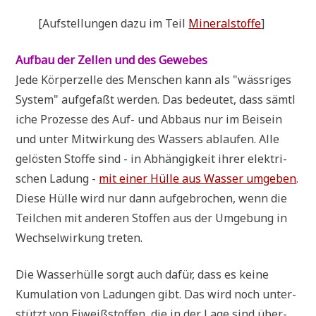
[Auf­stel­lun­gen dazu im Teil
Mine­ral­stof­fe
]
Auf­bau der Zel­len und des Gewebes
Jede Kör­per­zel­le des Men­schen kann als "wäss­ri­ges
System" auf­ge­faßt wer­den. Das bedeu­tet, dass sämt­l
i­che Pro­zes­se des Auf- und Abbaus nur im Bei­sein
und unter Mit­wir­kung des Was­sers ablau­fen. Alle
gelö­sten Stof­fe sind - in Abhän­gig­keit ihrer elek­tri­
schen Ladung -
mit einer Hül­le aus Was­ser umge­ben
.
Die­se Hül­le wird nur dann auf­ge­bro­chen, wenn die
Teil­chen mit ande­ren Stof­fen aus der Umge­bung in
Wech­sel­wir­kung treten.
Die Was­ser­hül­le sorgt auch dafür, dass es kei­ne
Kumu­la­ti­on von Ladun­gen gibt. Das wird noch unter­
stützt von Eiweiß­stof­fen, die in der Lage sind über­