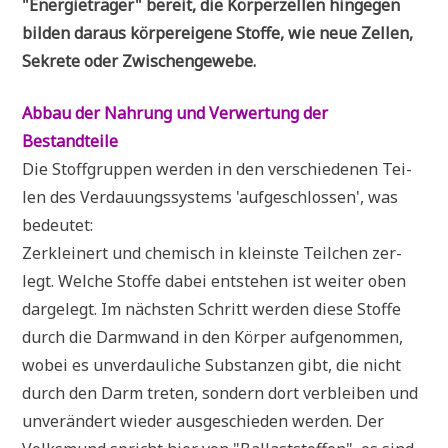
"Ener­gie­trä­ger" bereit, die Kör­per­zel­len hin­ge­gen
bil­den dar­aus kör­per­ei­ge­ne Stof­fe, wie neue Zel­len,
Sekre­te oder Zwischengewebe.
Abbau der Nah­rung und Ver­wer­tung der
Bestandteile
Die Stoff­grup­pen wer­den in den ver­schie­de­nen Tei­
len des Ver­dau­ungs­sy­stems 'auf­ge­schlos­sen', was
bedeutet:
Zer­klei­nert und che­misch in klein­ste Teil­chen zer­
legt. Wel­che Stof­fe dabei ent­ste­hen ist wei­ter oben
dar­ge­legt. Im näch­sten Schritt wer­den die­se Stof­fe
durch die Darm­wand in den Kör­per auf­ge­nom­men,
wobei es unver­dau­li­che Sub­stan­zen gibt, die nicht
durch den Darm tre­ten, son­dern dort ver­blei­ben und
unver­än­dert wie­der aus­ge­schie­den wer­den. Der