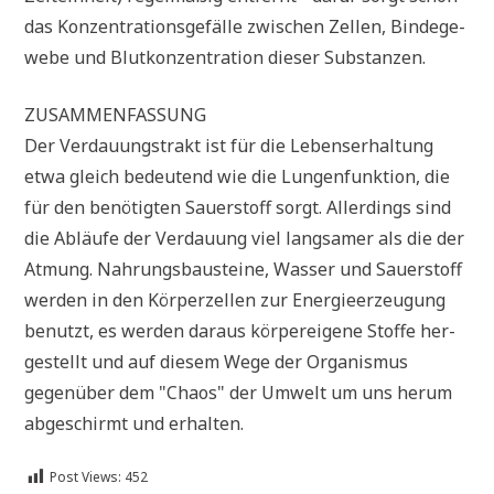
das Kon­zen­tra­ti­ons­ge­fäl­le zwi­schen Zel­len, Bin­de­ge­
we­be und Blut­kon­zen­tra­ti­on die­ser Substanzen.
ZUSAM­MEN­FAS­SUNG
Der Ver­dau­ungs­trakt ist für die Lebens­er­hal­tung
etwa gleich bedeu­tend wie die Lun­gen­funk­ti­on, die
für den benö­tig­ten Sau­er­stoff sorgt. Aller­dings sind
die Abläu­fe der Ver­dau­ung viel lang­sa­mer als die der
Atmung. Nah­rungs­bau­stei­ne, Was­ser und Sau­er­stoff
wer­den in den Kör­per­zel­len zur Ener­gie­er­zeu­gung
benutzt, es wer­den dar­aus kör­per­ei­ge­ne Stof­fe her­
ge­stellt und auf die­sem Wege der Orga­nis­mus
gegen­über dem "Cha­os" der Umwelt um uns her­um
abge­schirmt und erhalten.
Post Views:
452