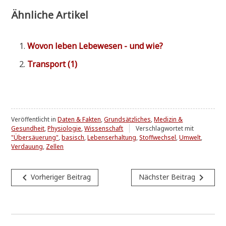
Ähnliche Artikel
Wovon leben Lebe­we­sen - und wie?
Trans­port (1)
Veröffentlicht in
Daten & Fakten
,
Grundsätzliches
,
Medizin &
Gesundheit
,
Physiologie
,
Wissenschaft
Verschlagwortet mit
"Übersäuerung"
,
basisch
,
Lebenserhaltung
,
Stoffwechsel
,
Umwelt
,
Verdauung
,
Zellen
Beitragsnavigation
navigate_before
navigate_next
Vorheriger Beitrag
Nächster Beitrag