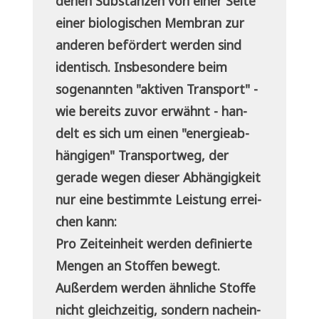
denen Sub­stan­zen von einer Sei­te
einer bio­lo­gi­schen Mem­bran zur
ande­ren beför­dert wer­den sind
iden­tisch. Ins­be­son­de­re beim
soge­nann­ten "akti­ven Trans­port" -
wie bereits zuvor erwähnt - han­
delt es sich um einen "ener­gie­ab­
hän­gi­gen" Trans­port­weg, der
gera­de wegen die­ser Abhän­gig­keit
nur eine bestimm­te Lei­stung errei­
chen kann:
Pro Zeit­ein­heit wer­den defi­nier­te
Men­gen an Stof­fen bewegt.
Außer­dem wer­den ähn­li­che Stof­fe
nicht gleich­zei­tig, son­dern nach­ein­