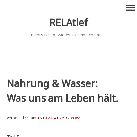
Zum
menu
Inhalt
springen
RELAtief
nichts ist so, wie es zu sein scheint ....
Nah­rung & Was­ser:
Was uns am Leben hält.
Veröffentlicht am
18.10.2014 07:59
von
wvs