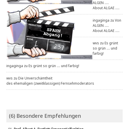
ALGEN .....
About ALGAE .....
ingaginga
zu
Von
ALGEN .....
About ALGAE .....
wvs
zu
Es grünt
so grün .... und
farbig!
ingaginga
zu
Es grünt so grün .... und farbig!
wvs
zu
Die Unverschämtheit
des ehemaligen (zweitklassigen) Fernsehmoderators
(6) Besondere Empfehlungen