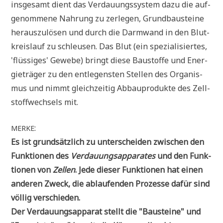
ins­ge­samt dient das Ver­dau­ungs­sy­stem dazu die auf­
ge­nom­me­ne Nah­rung zu zer­le­gen, Grund­bau­stei­ne
her­aus­zu­lö­sen und durch die Darm­wand in den Blut­
kreis­lauf zu schleu­sen. Das Blut (ein spe­zia­li­sier­tes,
'flüs­si­ges' Gewe­be) bringt die­se Bau­stof­fe und Ener­
gie­trä­ger zu den ent­le­gen­sten Stel­len des Orga­nis­
mus und nimmt gleich­zei­tig Abbau­pro­duk­te des Zell­
stoff­wech­sels mit.
:
MERKE
Es ist grund­sätz­lich zu unter­schei­den zwi­schen den
Funk­tio­nen des
Ver­dau­ungs­ap­pa­ra­tes
und den Funk­
tio­nen von
Zel­len
. Jede die­ser Funk­tio­nen hat einen
ande­ren Zweck, die ablau­fen­den Pro­zes­se dafür sind
völ­lig verschieden.
Der Ver­dau­ungs­ap­pa­rat stellt die "Bau­stei­ne" und