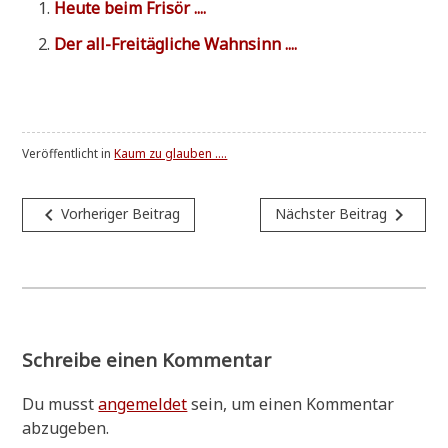
Heu­te beim Frisör ....
Der all-Frei­täg­li­che Wahnsinn ....
Veröffentlicht in
Kaum zu glauben ....
Beitragsnavigation
navigate_before
navigate_next
Vorheriger Beitrag
Nächster Beitrag
Schreibe einen Kommentar
Du musst
angemeldet
sein, um einen Kommentar
abzugeben.