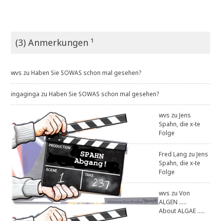
(3) Anmerkungen ¹
wvs
zu
Haben Sie SOWAS schon mal gesehen?
ingaginga
zu
Haben Sie SOWAS schon mal gesehen?
wvs
zu
Jens
Spahn, die x-te
Folge
Fred Lang
zu
Jens
Spahn, die x-te
Folge
wvs
zu
Von
ALGEN .....
About ALGAE .....