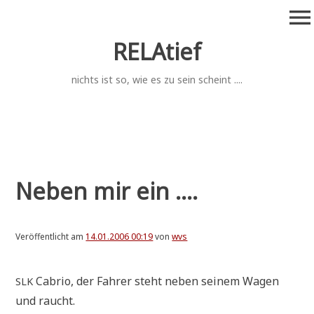
Zum
menu
Inhalt
springen
RELAtief
nichts ist so, wie es zu sein scheint ....
Neben mir ein ....
Veröffentlicht am
14.01.2006 00:19
von
wvs
Cabrio, der Fah­rer steht neben sei­nem Wagen
SLK
und raucht.