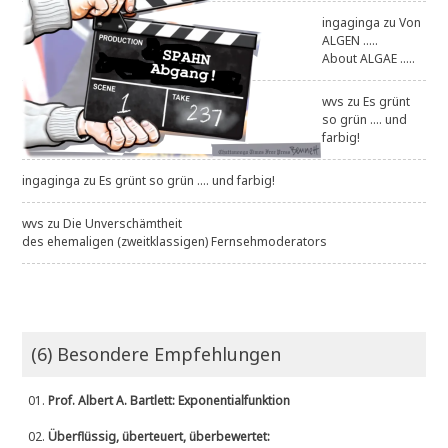
ingaginga
zu
Von
ALGEN .....
About ALGAE .....
wvs
zu
Es grünt
so grün .... und
farbig!
ingaginga
zu
Es grünt so grün .... und farbig!
wvs
zu
Die Unverschämtheit
des ehemaligen (zweitklassigen) Fernsehmoderators
(6) Besondere Empfehlungen
01.
Prof. Albert A. Bartlett: Exponentialfunktion
02.
Überflüssig, überteuert, überbewertet: