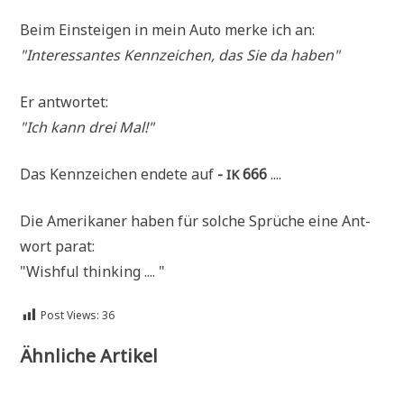
Beim Ein­stei­gen in mein Auto mer­ke ich an:
"Inter­es­san­tes Kenn­zei­chen, das Sie da haben"
Er ant­wor­tet:
"Ich kann drei Mal!"
Das Kenn­zei­chen ende­te auf
-
666
....
IK
Die Ame­ri­ka­ner haben für sol­che Sprü­che eine Ant­
wort parat:
"Wishful thinking .... "
Post Views:
36
Ähnliche Artikel