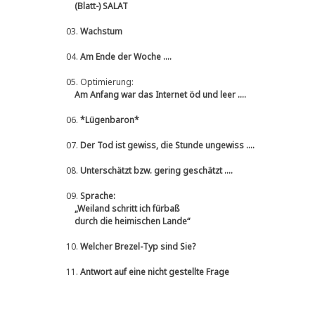
(Blatt-) SALAT
03.
Wachstum
04.
Am Ende der Woche ....
05.
Optimierung:
Am Anfang war das Internet öd und leer ....
06.
*Lügenbaron*
07.
Der Tod ist gewiss, die Stunde ungewiss ....
08.
Unterschätzt bzw. gering geschätzt ....
09.
Sprache:
„Weiland schritt ich fürbaß
durch die heimischen Lande“
10.
Welcher Brezel-Typ sind Sie?
11.
Antwort auf eine nicht gestellte Frage