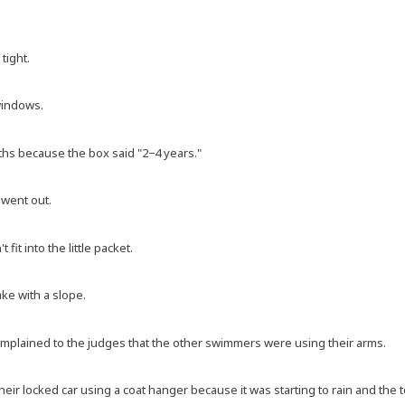
tight.
 windows.
nths becau­se the box said "2−4 years."
 went out.
it into the litt­le packet.
ake with a slope.
 com­plai­ned to the jud­ges that the other swim­mers were using their arms.
 their locked car using a coat han­ger becau­se it was start­ing to rain and the 