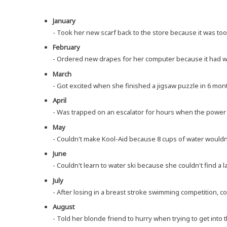
Janu­ary
- Took her new scarf back to the store becau­se it was too 
Febru­ary
- Orde­red new dra­pes for her com­pu­ter becau­se it had
March
- Got exci­ted when she finis­hed a jigsaw puz­zle in 6 mo
April
- Was trap­ped on an escala­tor for hours when the power
May
- Couldn't make Kool-Aid becau­se 8 cups of water wouldn't f
June
- Couldn't learn to water ski becau­se she couldn't find a l
July
- After losing in a breast stro­ke swim­ming com­pe­ti­ti­on,
August
- Told her blon­de fri­end to hur­ry when try­ing to get into