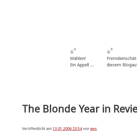
Zum
Inhalt
springen
a
b
①
①
Wählen!
Fremdeinschät
Ein Appell ....
diesem Blogau
The Blonde Year in Revi
Veröffentlicht am
13.01.2006 23:54
von
wvs