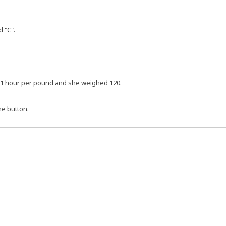
d "C".
aid 1 hour per pound and she weig­hed 120.
ne button.