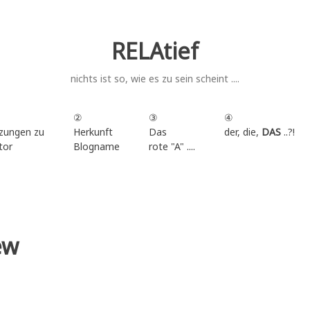
RELAtief
nichts ist so, wie es zu sein scheint ....
②
③
④
zungen zu
Herkunft
Das
der, die,
DAS
..?!
tor
Blogname
rote "A" ....
.
ew