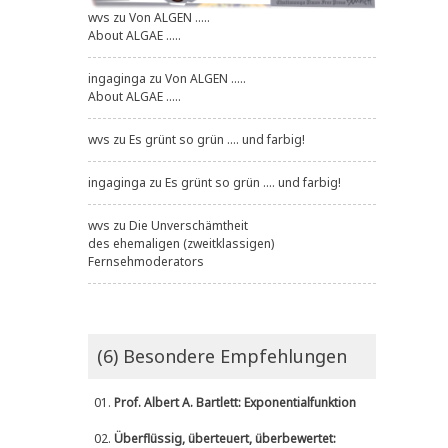
wvs
zu
Von ALGEN .....
About ALGAE .....
ingaginga
zu
Von ALGEN .....
About ALGAE .....
wvs
zu
Es grünt so grün .... und farbig!
ingaginga
zu
Es grünt so grün .... und farbig!
wvs
zu
Die Unverschämtheit
des ehemaligen (zweitklassigen)
Fernsehmoderators
(6) Besondere Empfehlungen
01.
Prof. Albert A. Bartlett: Exponentialfunktion
02.
Überflüssig, überteuert, überbewertet: