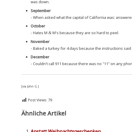
was down.
Sep­tem­ber
- When asked what the capi­tal of Cali­for­nia was: ans­we­re
Octo­ber
- Hates M
M's becau­se they are so hard to peel.
&
Novem­ber
- Baked a tur­key for 4 days becau­se the ins­truc­tions s
Decem­ber
- Couldn't call 911 becau­se the­re was no "11" on any pho­
[via John G.]
Post Views:
79
Ähnliche Artikel
Anstatt Weih­nachts­ge­schen­ken ....