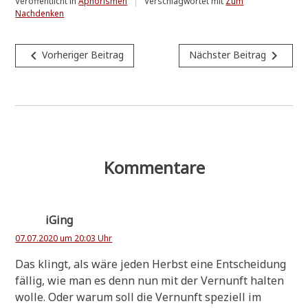
Veröffentlicht in
Aphorismen
Verschlagwortet mit
Zum
Nachdenken
Beitragsnavigation
navigate_before
navigate_next
Vorheriger Beitrag
Nächster Beitrag
Kommentare
iGing
07.07.2020 um 20:03 Uhr
Das klingt, als wäre jeden Herbst eine Ent­schei­dung
fäl­lig, wie man es denn nun mit der Ver­nunft hal­ten
wol­le. Oder war­um soll die Ver­nunft spe­zi­ell im