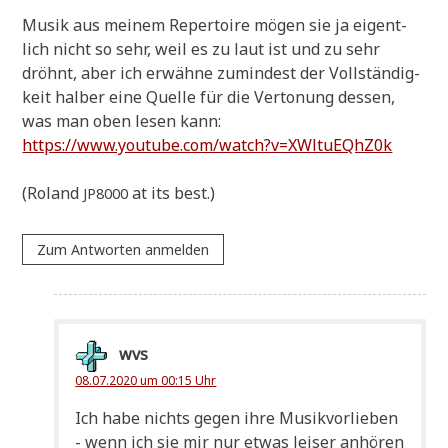
Musik aus mei­nem Reper­toire mögen sie ja eigent­
lich nicht so sehr, weil es zu laut ist und zu sehr
dröhnt, aber ich erwäh­ne zumin­dest der Voll­stän­dig­
keit hal­ber eine Quel­le für die Ver­to­nung des­sen,
was man oben lesen kann:
https://www.youtube.com/watch?v=XWltuEQhZ0k
(Roland
at its best.)
JP8000
Zum Antworten anmelden
wvs
08.07.2020 um 00:15 Uhr
Ich habe nichts gegen ihre Musik­vor­lie­ben
- wenn ich sie mir nur etwas lei­ser anhö­ren