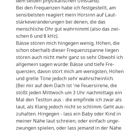
dem sel­ben phy­si­ka­li­schen Umstand).
Bei den Fre­quen­zen habe ich fest­ge­stellt, am
sen­si­bel­sten reagiert mein Hör­sinn auf Laut­
stär­ke­ver­än­de­run­gen bei denen, die das
mensch­li­che Ohr gut wahr­nimmt (also das zwi­
schen 6 und 8 kHz).
Bäs­se stö­ren mich hin­ge­gen wenig, Höhen, die
schon ober­halb die­ser Fre­quenz­span­ne lie­gen
stö­ren auch nicht mehr ganz so sehr. Obwohl ich
all­ge­mein sagen wür­de: Bäs­se und tie­fe Fre­
quen­zen, davon stört mich am wenig­sten, Höhen
und grel­le Töne jedoch sehr wahrscheinlich.
(Bei mir auf dem Dach ist 'ne Feu­er­si­re­ne, die
stößt jeden Mitt­woch um 3 Uhr nach­mit­tags ein
Mal den Test­ton aus - die emp­fin­de ich zwar als
laut, als Klang jedoch nicht so schlimm. Geht aus­
zu­hal­ten. Hin­ge­gen - lass ein Baby oder Kind in
mei­ner Nähe laut schrei­en, oder ein­fach unge­
zwun­gen spie­len, oder lass jemand in der Nähe