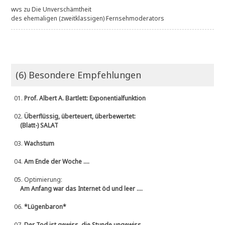
wvs
zu
Die Unverschämtheit
des ehemaligen (zweitklassigen) Fernsehmoderators
(6) Besondere Empfehlungen
01.
Prof. Albert A. Bartlett: Exponentialfunktion
02.
Überflüssig, überteuert, überbewertet:
(Blatt-) SALAT
03.
Wachstum
04.
Am Ende der Woche ....
05.
Optimierung:
Am Anfang war das Internet öd und leer ....
06.
*Lügenbaron*
07.
Der Tod ist gewiss, die Stunde ungewiss ....