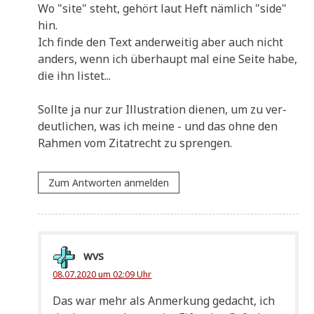
Wo "site" steht, gehört laut Heft näm­lich "side"
hin.
Ich fin­de den Text ander­wei­tig aber auch nicht
anders, wenn ich über­haupt mal eine Sei­te habe,
die ihn listet...
Soll­te ja nur zur Illu­stra­ti­on die­nen, um zu ver­
deut­li­chen, was ich mei­ne - und das ohne den
Rah­men vom Zitat­recht zu sprengen.
Zum Antworten anmelden
wvs
08.07.2020 um 02:09 Uhr
Das war mehr als Anmer­kung gedacht, ich