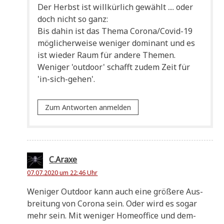
Der Herbst ist will­kür­lich gewählt .... oder
doch nicht so ganz:
Bis dahin ist das The­ma Coro­na/­Co­vid-19
mög­li­cher­wei­se weni­ger domi­nant und es
ist wie­der Raum für ande­re Themen.
Weni­ger 'out­door' schafft zudem Zeit für
'in-sich-gehen'.
Zum Antworten anmelden
C.Araxe
07.07.2020 um 22:46 Uhr
Weni­ger Out­door kann auch eine grö­ße­re Aus­
brei­tung von Coro­na sein. Oder wird es sogar
mehr sein. Mit weni­ger Home­of­fice und dem­