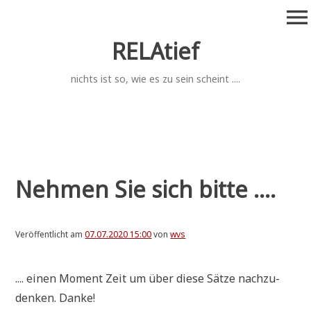
Zum
menu
Inhalt
springen
RELAtief
nichts ist so, wie es zu sein scheint ....
Nehmen Sie sich bitte ....
Veröffentlicht am
07.07.2020 15:00
von
wvs
.... einen Moment Zeit um über die­se Sät­ze nach­zu­
den­ken. Danke!