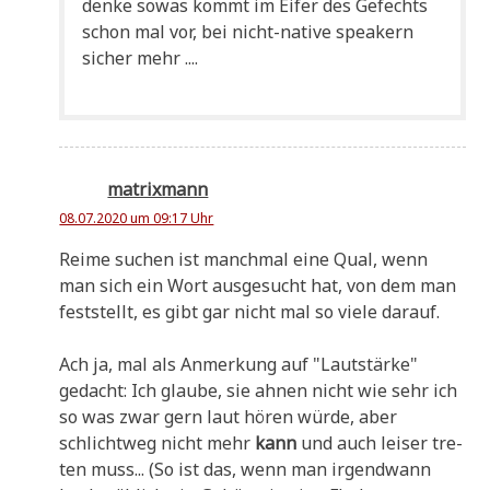
den­ke sowas kommt im Eifer des Gefechts
schon mal vor, bei nicht-nati­ve spea­k­ern
sicher mehr ....
matrixmann
08.07.2020 um 09:17 Uhr
Rei­me suchen ist manch­mal eine Qual, wenn
man sich ein Wort aus­ge­sucht hat, von dem man
fest­stellt, es gibt gar nicht mal so vie­le darauf.
Ach ja, mal als Anmer­kung auf "Laut­stär­ke"
gedacht: Ich glau­be, sie ahnen nicht wie sehr ich
so was zwar gern laut hören wür­de, aber
schlicht­weg nicht mehr
kann
und auch lei­ser tre­
ten muss... (So ist das, wenn man irgend­wann