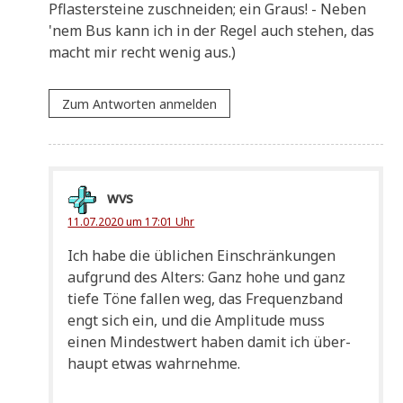
Pfla­ster­stei­ne zuschnei­den; ein Graus! - Neben
'nem Bus kann ich in der Regel auch ste­hen, das
macht mir recht wenig aus.)
Zum Antworten anmelden
wvs
11.07.2020 um 17:01 Uhr
Ich habe die übli­chen Ein­schrän­kun­gen
auf­grund des Alters: Ganz hohe und ganz
tie­fe Töne fal­len weg, das Fre­quenz­band
engt sich ein, und die Ampli­tu­de muss
einen Min­dest­wert haben damit ich über­
haupt etwas wahrnehme.