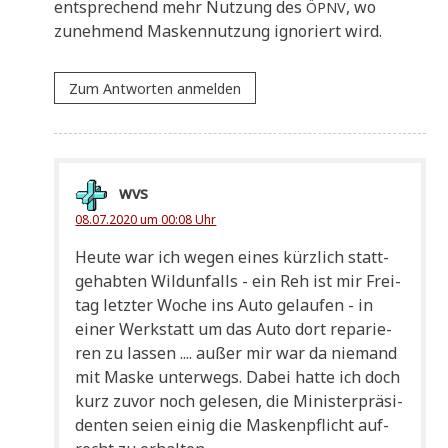
entspre­chend mehr Nut­zung des
, wo
ÖPNV
zuneh­mend Mas­ken­nut­zung igno­riert wird.
Zum Antworten anmelden
wvs
08.07.2020 um 00:08 Uhr
Heu­te war ich wegen eines kürz­lich statt­
ge­hab­ten Wild­un­falls - ein Reh ist mir Frei­
tag letz­ter Woche ins Auto gelau­fen - in
einer Werk­statt um das Auto dort repa­rie­
ren zu las­sen .... außer mir war da nie­mand
mit Mas­ke unter­wegs. Dabei hat­te ich doch
kurz zuvor noch gele­sen, die Mini­ster­prä­si­
den­ten sei­en einig die Mas­ken­pflicht auf­