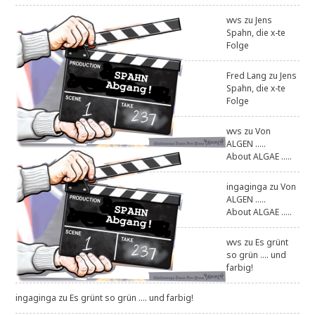
wvs
zu
Jens
Spahn, die x-te
Folge
Fred Lang
zu
Jens
Spahn, die x-te
Folge
wvs
zu
Von
ALGEN .....
About ALGAE .....
ingaginga
zu
Von
ALGEN .....
About ALGAE .....
wvs
zu
Es grünt
so grün .... und
farbig!
ingaginga
zu
Es grünt so grün .... und farbig!