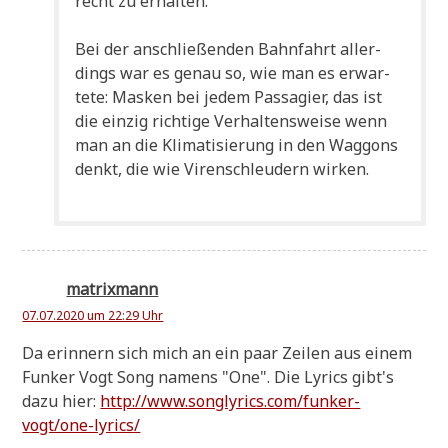
recht zu erhalten.
Bei der anschlie­ßen­den Bahn­fahrt aller­
dings war es genau so, wie man es erwar­
te­te: Mas­ken bei jedem Pas­sa­gier, das ist
die ein­zig rich­ti­ge Ver­hal­tens­wei­se wenn
man an die Kli­ma­ti­sie­rung in den Wag­gons
denkt, die wie Viren­schleu­dern wirken.
matrixmann
07.07.2020 um 22:29 Uhr
Da erin­nern sich mich an ein paar Zei­len aus einem
Fun­ker Vogt Song namens "One". Die Lyrics gibt's
dazu hier:
http://www.songlyrics.com/funker-
vogt/one-lyrics/