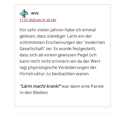
wvs
11.07.2020 um 01:43 Uhr
Vor sehr vie­len Jah­ren habe ich ein­mal
gele­sen, dass stän­di­ger Lärm ein der
schlimm­sten Erschei­nun­gen der 'moder­nen
Gesell­schaft' sei. Es wur­de fest­ge­stellt,
dass sich ab einem gewis­sen Pegel (ich
kann mich nicht erin­nern wo da der Wert
lag) phy­sio­lo­gi­sche Ver­än­de­run­gen der
Hirn­struk­tur zu beob­ach­ten waren.
"Lärm macht krank!"
war dann eine Paro­le
in den Medien