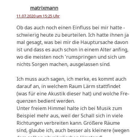
matrixmann
11.07.2020 um 15:25 Uhr
Ob das auch noch einen Ein­fluss bei mir hat­te -
schwie­rig heu­te zu beur­tei­len. Ich hat­te ihnen ja
mal gesagt, was bei mir die Haupt­ur­sa­che davon
ist und dass es auch schon in einem Alter anfing,
wo die mei­sten noch 'rum­sprin­gen und sich um
nichts Sor­gen machen, aus­ge­las­sen sind.
Ich muss auch sagen, ich mer­ke, es kommt auch
dar­auf an, in wel­chem Raum Lärm statt­fin­det
(was für eine Aku­stik die­ser hat) und wol­che Fre­
quen­zen bedient werden.
Unter frei­em Him­mel hal­te ich bei Musik zum
Bei­spiel mehr aus, weil der Schall sich in vie­le
Rich­tun­gen ver­brei­ten kann. Grö­ße­re Räu­me
sind, glau­be ich, auch bes­ser als klei­ne­re (wegen