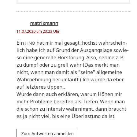
matrixmann
11.07.2020 um 23:23 Uhr
Ein
hat mir mal gesagt, höchst wahr­schein­
HNO
lich habe ich auf Grund der Aus­gangs­la­ge sowie­
so eine gene­rel­le Hör­stö­rung. Also, neh­me z. B.
zu dumpf oder zu grell wahr (Das merkt man
nicht, wenn man damit als "sei­ne" all­ge­mei­ne
Wahr­neh­mung her­um­läuft.) Ich wür­de da eher
auf letz­te­res tippen...
Wür­de dann auch erklä­ren, war­um Höhen mir
mehr Pro­ble­me berei­ten als Tie­fen. Wenn man
die schon zu inten­siv wahr­nimmt, dann braucht
es ja nicht viel, bis eine Über­la­stung da ist.
Zum Antworten anmelden