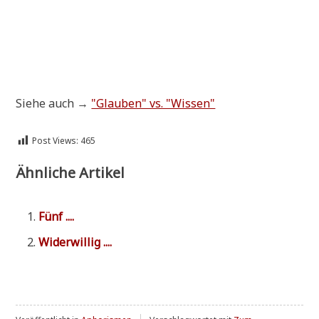
Sie­he auch →
"Glau­ben" vs. "Wis­sen"
Post Views:
465
Ähnliche Artikel
Fünf ....
Wider­wil­lig ....