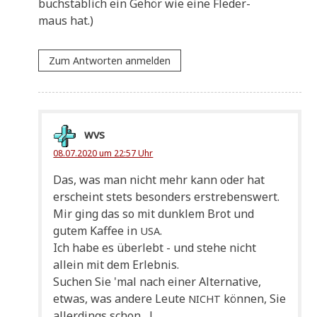
buch­stäb­lich ein Gehör wie eine Fle­der­
maus hat.)
Zum Antworten anmelden
wvs
08.07.2020 um 22:57 Uhr
Das, was man nicht mehr kann oder hat
erscheint stets beson­ders erstrebenswert.
Mir ging das so mit dunk­lem Brot und
gutem Kaf­fee in
.
USA
Ich habe es über­lebt - und ste­he nicht
allein mit dem Erlebnis.
Suchen Sie 'mal nach einer Alter­na­ti­ve,
etwas, was ande­re Leu­te
kön­nen, Sie
NICHT
aller­dings schon ...!