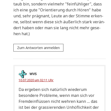
taub bin, son­dern viel­mehr "fein­füh­li­ger", dass
ich eine gute "Ori­en­tie­rung durch Hören" habe
und, sehr prä­gnant, Leu­te an der Stim­me erken­
ne, selbst wenn die­se sich äußer­lich stark ver­än­
dert haben oder man sie lang nicht mehr gese­
hen hat.)
Zum Antworten anmelden
wvs
10.07.2020 um 02:11 Uhr
Da erge­ben sich natür­lich wie­der­um
beson­de­re Pro­ble­me, wenn man sich vor
Fremd­ein­flüs­sen nicht weh­ren kann .... das
ist bei der gras­sie­ren­den Unhöf­lich­keit der