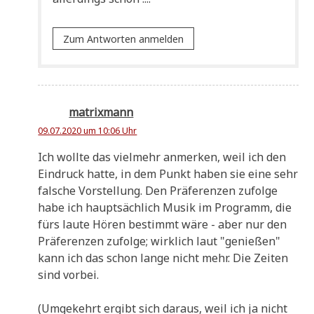
Zum Antworten anmelden
matrixmann
09.07.2020 um 10:06 Uhr
Ich woll­te das viel­mehr anmer­ken, weil ich den
Ein­druck hat­te, in dem Punkt haben sie eine sehr
fal­sche Vor­stel­lung. Den Prä­fe­ren­zen zufol­ge
habe ich haupt­säch­lich Musik im Pro­gramm, die
fürs lau­te Hören bestimmt wäre - aber nur den
Prä­fe­ren­zen zufol­ge; wirk­lich laut "genie­ßen"
kann ich das schon lan­ge nicht mehr. Die Zei­ten
sind vorbei.
(Umge­kehrt ergibt sich dar­aus, weil ich ja nicht