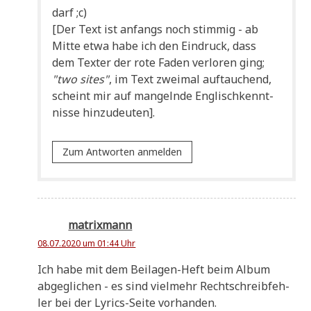
darf ;c)
[Der Text ist anfangs noch stim­mig - ab
Mit­te etwa habe ich den Ein­druck, dass
dem Tex­ter der rote Faden ver­lo­ren ging;
"two sites"
, im Text zwei­mal auf­tau­chend,
scheint mir auf man­geln­de Eng­lisch­kennt­
nis­se hinzudeuten].
Zum Antworten anmelden
matrixmann
08.07.2020 um 01:44 Uhr
Ich habe mit dem Bei­la­gen-Heft beim Album
abge­gli­chen - es sind viel­mehr Recht­schreib­feh­
ler bei der Lyrics-Sei­te vorhanden.