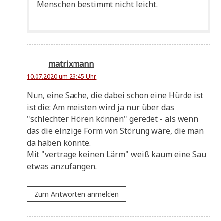
Men­schen bestimmt nicht leicht.
matrixmann
10.07.2020 um 23:45 Uhr
Nun, eine Sache, die dabei schon eine Hür­de ist
ist die: Am mei­sten wird ja nur über das
"schlech­ter Hören kön­nen" gere­det - als wenn
das die ein­zi­ge Form von Stö­rung wäre, die man
da haben könnte.
Mit "ver­tra­ge kei­nen Lärm" weiß kaum eine Sau
etwas anzufangen.
Zum Antworten anmelden