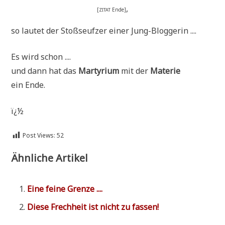
,
[
Ende]
ZITAT
so lau­tet der Stoß­seuf­zer einer Jung-Bloggerin ....
Es wird schon ....
und dann hat das
Mar­ty­ri­um
mit der
Mate­rie
ein Ende.
ï¿½
Post Views:
52
Ähnliche Artikel
Eine fei­ne Grenze ....
Die­se Frech­heit ist nicht zu fassen!