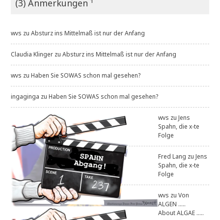
(3) Anmerkungen ¹
wvs
zu
Absturz ins Mittelmaß ist nur der Anfang
Claudia Klinger
zu
Absturz ins Mittelmaß ist nur der Anfang
wvs
zu
Haben Sie SOWAS schon mal gesehen?
ingaginga
zu
Haben Sie SOWAS schon mal gesehen?
wvs
zu
Jens
Spahn, die x-te
Folge
Fred Lang
zu
Jens
Spahn, die x-te
Folge
wvs
zu
Von
ALGEN .....
About ALGAE .....