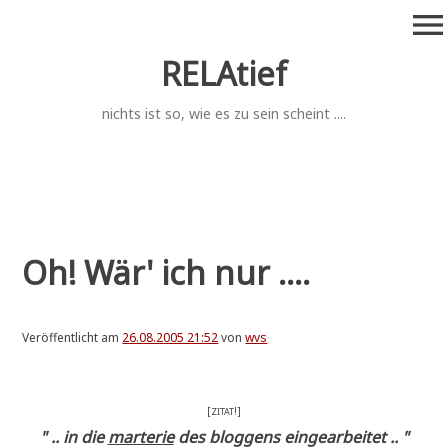
Zum
menu
Inhalt
springen
RELAtief
nichts ist so, wie es zu sein scheint ....
Oh! Wär' ich nur ....
Veröffentlicht am
26.08.2005 21:52
von
wvs
[
!]
ZITAT
" .. in die
mar­te­rie
des blog­gens eingearbeitet .. "