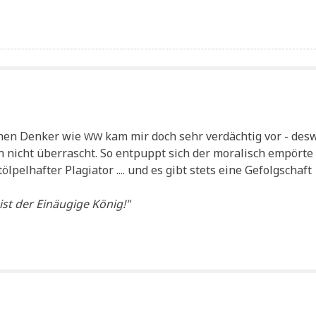
­chen Den­ker wie
kam mir doch sehr ver­däch­tig vor - des­
WW
 nicht über­rascht. So ent­puppt sich der mora­lisch empör­te
­pel­haf­ter Pla­gia­tor .... und es gibt stets eine Gefolg­schaft
st der Ein­äu­gi­ge König!"