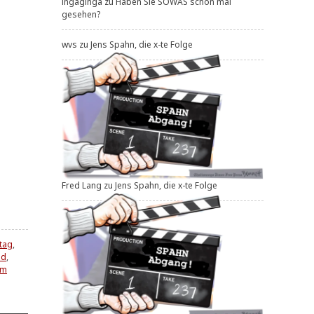
ingaginga
zu
Haben Sie SOWAS schon mal
gesehen?
wvs
zu
Jens Spahn, die x-te Folge
Fred Lang
zu
Jens Spahn, die x-te Folge
tag
,
ad
,
im