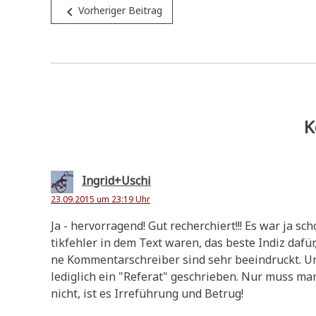
Beitragsnavigation
navigate_before
Vorheriger Beitrag
K
Ingrid+Uschi
23.09.2015 um 23:19 Uhr
Ja - her­vor­ra­gend! Gut recher­chiert!!! Es war ja 
tik­feh­ler in dem Text waren, das beste Indiz dafür
ne Kom­men­tar­schrei­ber sind sehr beein­druckt. Un
ledig­lich ein "Refe­rat" geschrie­ben. Nur muss 
nicht, ist es Irre­füh­rung und Betrug!