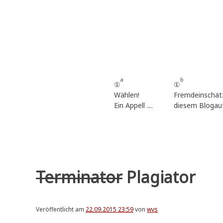
Zum
Inhalt
springen
a
b
①
①
Wählen!
Fremdeinschät
Ein Appell ....
diesem Blogau
Terminator
Plagiator
Veröffentlicht am
22.09.2015 23:59
von
wvs