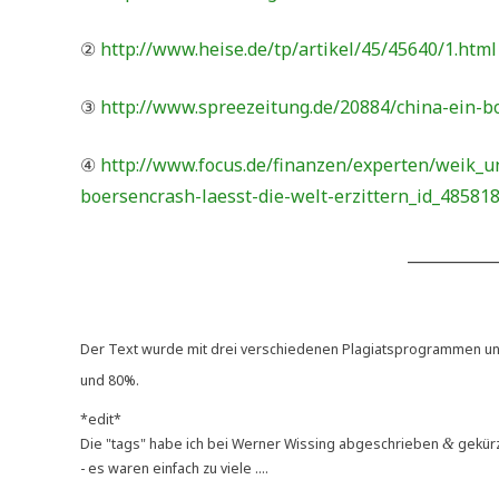
②
http://www.heise.de/tp/artikel/45/45640/1.html
③
http://www.spreezeitung.de/20884/china-ein-bo
④
http://www.focus.de/finanzen/experten/weik_u
boersencrash-laesst-die-welt-erzittern_id_48581
___________
Der Text wur­de mit drei ver­schie­de­nen Pla­gi­ats­pro­gram­men u
und 80%.
*edit*
Die "tags" habe ich bei Wer­ner Wis­sing abge­schrie­ben
gekür
&
- es waren ein­fach zu viele ....