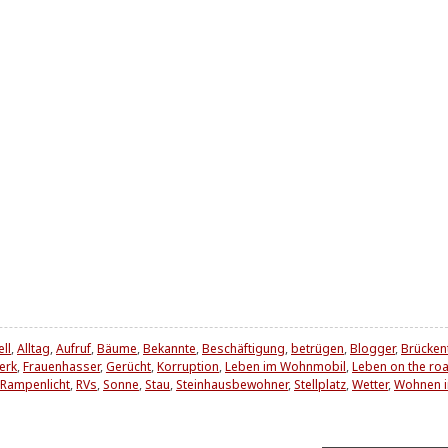
ell
,
Alltag
,
Aufruf
,
Bäume
,
Bekannte
,
Beschäftigung
,
betrügen
,
Blogger
,
Brücken
erk
,
Frauenhasser
,
Gerücht
,
Korruption
,
Leben im Wohnmobil
,
Leben on the ro
Rampenlicht
,
RVs
,
Sonne
,
Stau
,
Steinhausbewohner
,
Stellplatz
,
Wetter
,
Wohnen 