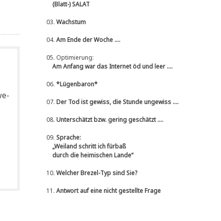
(Blatt-) SALAT
03.
Wachstum
04.
Am Ende der Woche ....
05.
Optimierung:
Am Anfang war das Internet öd und leer ....
06.
*Lügenbaron*
we­
07.
Der Tod ist gewiss, die Stunde ungewiss ....
08.
Unterschätzt bzw. gering geschätzt ....
09.
Sprache:
„Weiland schritt ich fürbaß
durch die heimischen Lande“
10.
Welcher Brezel-Typ sind Sie?
11.
Antwort auf eine nicht gestellte Frage