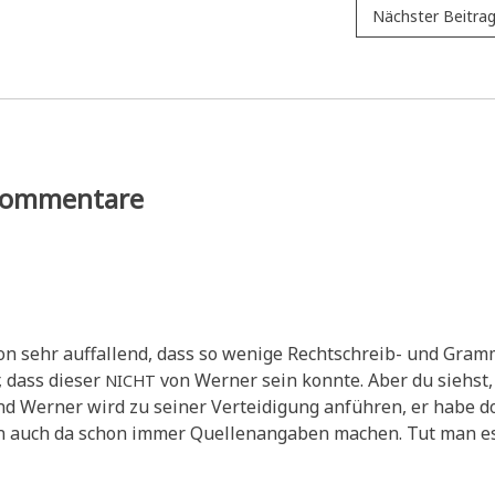
Nächster Beitra
ommentare
schon sehr auf­fal­lend, dass so weni­ge Recht­schreib- und Gram
, dass die­ser
von Wer­ner sein konn­te. Aber du siehst,
NICHT
d Wer­ner wird zu sei­ner Ver­tei­di­gung anfüh­ren, er habe d
man auch da schon immer Quel­len­an­ga­ben machen. Tut man e