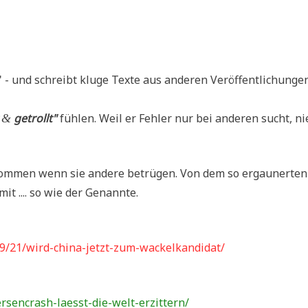
- und schreibt klu­ge Tex­te aus ande­ren Ver­öf­fent­li­chun­ge
t
getrollt"
füh­len. Weil er Feh­ler nur bei ande­ren sucht, ni
&
kom­men wenn sie ande­re betrü­gen. Von dem so ergau­ner­ten
mit .... so wie der Genannte.
9/21/wird-china-jetzt-zum-wackelkandidat/
rsencrash-laesst-die-welt-erzittern/