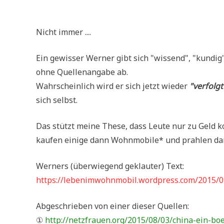
.
Nicht immer ....
Ein gewis­ser Wer­ner gibt sich "wis­send", "kun­dig" 
ohne Quel­len­an­ga­be ab.
Wahr­schein­lich wird er sich jetzt wie­der
"ver­folg
sich selbst.
Das stützt mei­ne The­se, dass Leu­te nur zu Geld 
kau­fen eini­ge dann Wohn­mo­bi­le* und prah­len da
Wer­ners (über­wie­gend geklau­ter) Text:
https://lebenimwohnmobil.wordpress.com/2015/0
Abge­schrie­ben von einer die­ser Quellen:
①
http://netzfrauen.org/2015/08/03/china-ein-boe