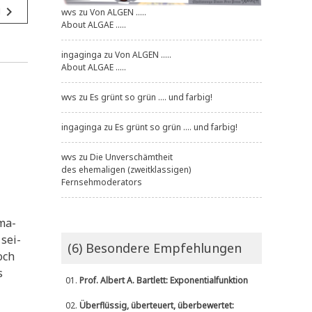
navigate_next
g
wvs
zu
Von ALGEN .....
About ALGAE .....
ingaginga
zu
Von ALGEN .....
About ALGAE .....
wvs
zu
Es grünt so grün .... und farbig!
ingaginga
zu
Es grünt so grün .... und farbig!
wvs
zu
Die Unverschämtheit
des ehemaligen (zweitklassigen)
Fernsehmoderators
­ma­
 sei­
(6) Besondere Empfehlungen
och
s
01.
Prof. Albert A. Bartlett: Exponentialfunktion
02.
Überflüssig, überteuert, überbewertet: