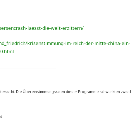
ersencrash-laesst-die-welt-erzittern/
nd_friedrich/krisenstimmung-im-reich-der-mitte-china-ein-
80.html
____________________________
nter­sucht. Die Über­ein­stim­mungs­ra­ten die­ser Pro­gram­me schwank­ten zwi­s
zt