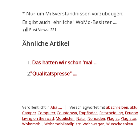
* Nur um Miß­ver­ständ­nis­sen vorzubeugen:
Es gibt auch "ehr­li­che" WoMo-Besitzer ....
Post Views:
231
Ähnliche Artikel
Das hat­ten wir schon 'mal ....
"
Qua­li­täts­pres­se" ....
Veröffentlicht in
Aha ....
Verschlagwortet mit
abschreiben
,
aktu
Camper
,
Computer
,
Countdown
,
Empfinden
,
Entscheidung
,
Feuerw
Living on the road
,
Mobilisten
,
Natur
,
Nomaden
,
Plagiat
,
Plagiator
,
Wohnmobil
,
Wohnmobilstellplatz
,
Wohnwagen
,
Wunschdenken