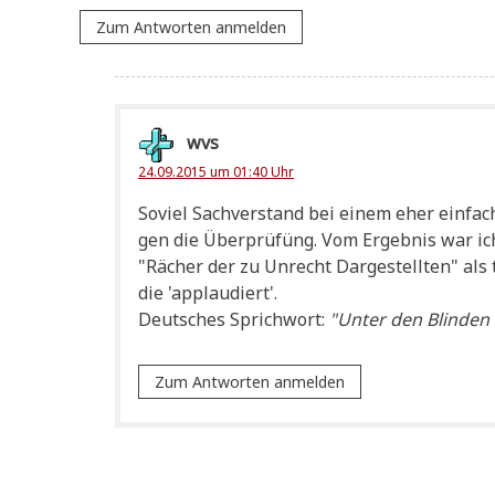
Zum Antworten anmelden
wvs
24.09.2015 um 01:40 Uhr
Soviel Sach­ver­stand bei einem eher ein­fa
gen die Über­prü­füng. Vom Ergeb­nis war ich
"Rächer der zu Unrecht Dar­ge­stell­ten" als töl
die 'applau­diert'.
Deut­sches Sprich­wort:
"Unter den Blin­den i
Zum Antworten anmelden