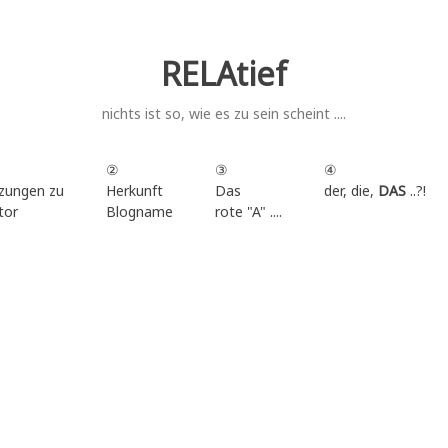
RELAtief
nichts ist so, wie es zu sein scheint ....
②
③
④
zungen zu
Herkunft
Das
der, die,
DAS
..?!
tor
Blogname
rote "A" ....
.