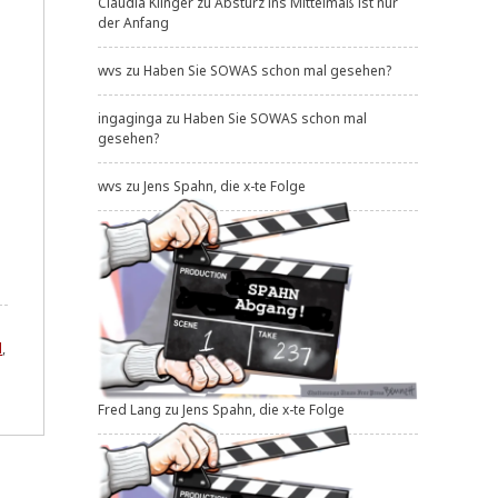
Claudia Klinger
zu
Absturz ins Mittelmaß ist nur
der Anfang
wvs
zu
Haben Sie SOWAS schon mal gesehen?
ingaginga
zu
Haben Sie SOWAS schon mal
gesehen?
wvs
zu
Jens Spahn, die x-te Folge
l
,
Fred Lang
zu
Jens Spahn, die x-te Folge