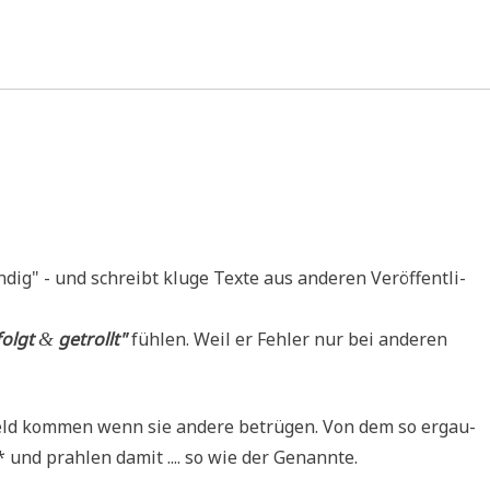
dig" - und schreibt klu­ge Tex­te aus ande­ren Ver­öf­fent­li­
folgt
getrollt"
füh­len. Weil er Feh­ler nur bei ande­ren
&
Geld kom­men wenn sie ande­re betrü­gen. Von dem so ergau­
* und prah­len damit .... so wie der Genannte.