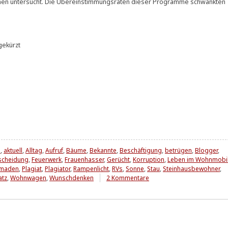
­men unter­sucht. Die Über­ein­stim­mungs­ra­ten die­ser Pro­gram­me schwank­ten
ekürzt
n
,
aktuell
,
Alltag
,
Aufruf
,
Bäume
,
Bekannte
,
Beschäftigung
,
betrügen
,
Blogger
,
scheidung
,
Feuerwerk
,
Frauenhasser
,
Gerücht
,
Korruption
,
Leben im Wohnmobi
maden
,
Plagiat
,
Plagiator
,
Rampenlicht
,
RVs
,
Sonne
,
Stau
,
Steinhausbewohner
,
zu
atz
,
Wohnwagen
,
Wunschdenken
2 Kommentare
T
e
r
m
i