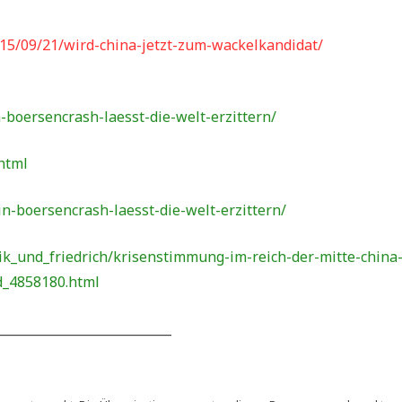
15/09/21/wird-china-jetzt-zum-wackelkandidat/
-boersencrash-laesst-die-welt-erzittern/
.html
n-boersencrash-laesst-die-welt-erzittern/
ik_und_friedrich/krisenstimmung-im-reich-der-mitte-china
id_4858180.html
____________________________