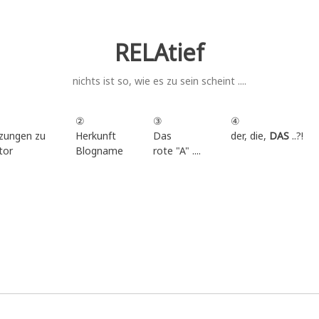
RELAtief
nichts ist so, wie es zu sein scheint ....
②
③
④
zungen zu
Herkunft
Das
der, die,
DAS
..?!
tor
Blogname
rote "A" ....
.