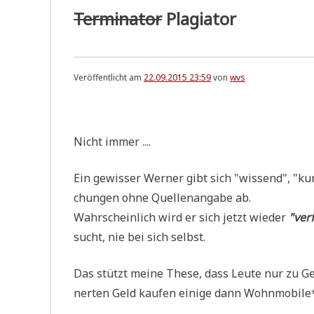
Terminator
Plagiator
Veröffentlicht am
22.09.2015 23:59
von
wvs
.
Nicht immer ....
Ein gewis­ser Wer­ner gibt sich "wis­send", "kun­
chun­gen ohne Quel­len­an­ga­be ab.
Wahr­schein­lich wird er sich jetzt wie­der
"ver­
sucht, nie bei sich selbst.
Das stützt mei­ne The­se, dass Leu­te nur zu 
ner­ten Geld kau­fen eini­ge dann Wohn­mo­bi­le