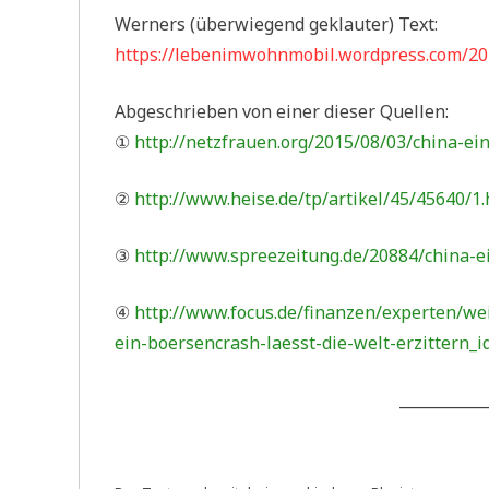
Wer­ners (über­wie­gend geklau­ter) Text:
https://lebenimwohnmobil.wordpress.com/20
Abge­schrie­ben von einer die­ser Quellen:
①
http://netzfrauen.org/2015/08/03/china-ein
②
http://www.heise.de/tp/artikel/45/45640/1
③
http://www.spreezeitung.de/20884/china-ei
④
http://www.focus.de/finanzen/experten/we
ein-boersencrash-laesst-die-welt-erzittern_
___________