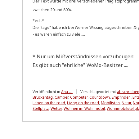
Der Text wur­de mit drei ver­schie­de­nen Pla­gi­ats­pro­gram
zwi­schen 20 und 80%.
*edit*
Die "tags" habe ich bei Wer­ner Wis­sing abge­schrie­ben
g
&
- es waren ein­fach zu viele ....
* Nur um Miß­ver­ständ­nis­sen vorzubeugen:
Es gibt auch "ehr­li­che" WoMo-Besitzer ....
Veröffentlicht in
Aha ....
Verschlagwortet mit
abschreibe
Brückentag
,
Camper
,
Computer
,
Countdown
,
Empfinden
,
Ent
Leben on the road
,
Living on the road
,
Mobilisten
,
Natur
,
No
Stellplatz
,
Wetter
,
Wohnen im Wohnmobil
,
Wohnmobilstellpl