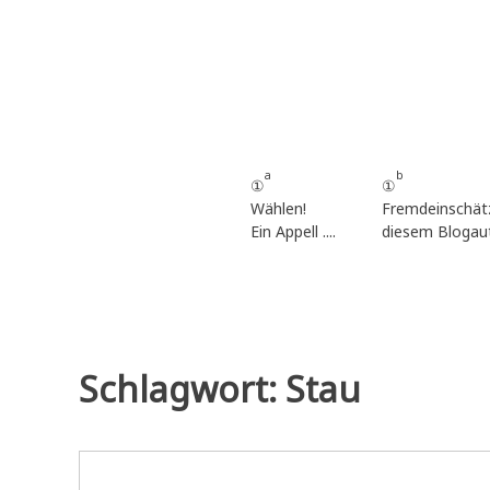
Zum
Inhalt
springen
a
b
①
①
Wählen!
Fremdeinschät
Ein Appell ....
diesem Blogau
Schlagwort:
Stau