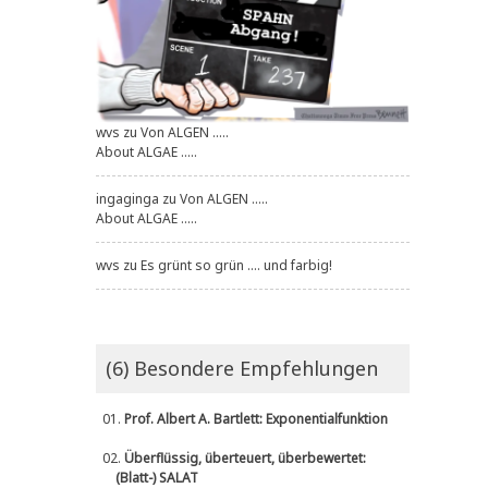
wvs
zu
Von ALGEN .....
About ALGAE .....
ingaginga
zu
Von ALGEN .....
About ALGAE .....
wvs
zu
Es grünt so grün .... und farbig!
(6) Besondere Empfehlungen
01.
Prof. Albert A. Bartlett: Exponentialfunktion
02.
Überflüssig, überteuert, überbewertet:
(Blatt-) SALAT