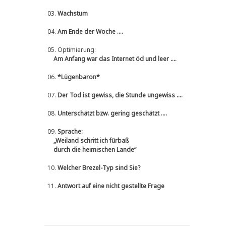
03.
Wachstum
04.
Am Ende der Woche ....
05.
Optimierung:
Am Anfang war das Internet öd und leer ....
06.
*Lügenbaron*
07.
Der Tod ist gewiss, die Stunde ungewiss ....
08.
Unterschätzt bzw. gering geschätzt ....
09.
Sprache:
„Weiland schritt ich fürbaß
durch die heimischen Lande“
10.
Welcher Brezel-Typ sind Sie?
11.
Antwort auf eine nicht gestellte Frage