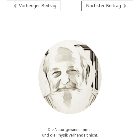
Beitragsnavigation
navigate_before
navigate_next
Vorheriger Beitrag
Nächster Beitrag
Die Natur gewinnt immer
und die Physik verhandelt nicht.