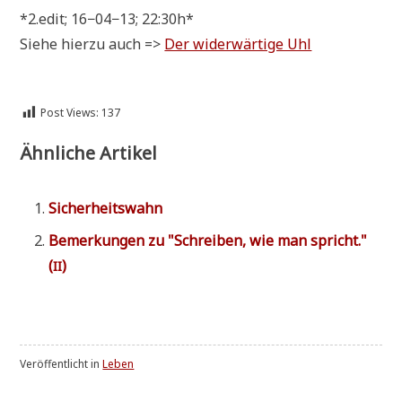
*2.edit; 16−04−13; 22:30h*
Sie­he hier­zu auch =>
Der wider­wär­ti­ge Uhl
Post Views:
137
Ähnliche Artikel
Sicher­heits­wahn
Bemer­kun­gen zu "Schrei­ben, wie man spricht."
(
)
II
Veröffentlicht in
Leben