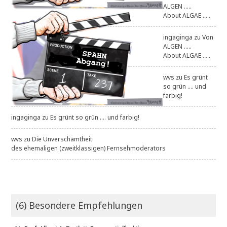
ALGEN .....
About ALGAE .....
ingaginga
zu
Von
ALGEN .....
About ALGAE .....
wvs
zu
Es grünt
so grün .... und
farbig!
ingaginga
zu
Es grünt so grün .... und farbig!
wvs
zu
Die Unverschämtheit
des ehemaligen (zweitklassigen) Fernsehmoderators
(6) Besondere Empfehlungen