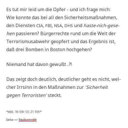
Es tut mir leid um die Opfer - und ich fra­ge mich:
Wie konn­te das bei all den Sicher­heits­maß­nah­men,
den Dien­sten
,
,
,
und
haste-nich-gese­
CIA
FBI
NSA
DHS
hen
pas­sie­ren? Bür­ger­rech­te rund um die Welt der
Ter­ro­ris­mus­ab­wehr geop­fert und das Ergeb­nis ist,
daß drei Bom­ben in Bos­ton hochgehen?
Nie­mand hat davon gewußt ..?!
Das zeigt doch deut­lich, deut­li­cher geht es nicht, wel­
cher Irr­sinn in den Maß­nah­men zur
'Sicher­heit
gegen Ter­ro­ri­sten'
steckt.
*edit; 16−04−13; 21:10h*
Sie­he =>
Total­kon­trol­le