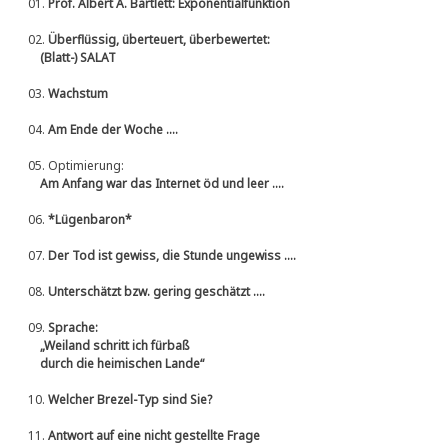
01.
Prof. Albert A. Bartlett: Exponentialfunktion
02.
Überflüssig, überteuert, überbewertet:
(Blatt-) SALAT
03.
Wachstum
04.
Am Ende der Woche ....
05.
Optimierung:
Am Anfang war das Internet öd und leer ....
06.
*Lügenbaron*
07.
Der Tod ist gewiss, die Stunde ungewiss ....
08.
Unterschätzt bzw. gering geschätzt ....
09.
Sprache:
„Weiland schritt ich fürbaß
durch die heimischen Lande“
10.
Welcher Brezel-Typ sind Sie?
11.
Antwort auf eine nicht gestellte Frage