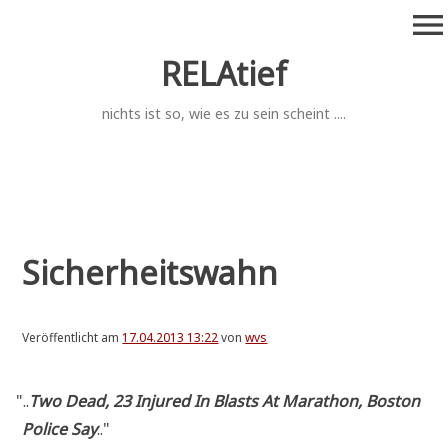
Zum
menu
Inhalt
springen
RELAtief
nichts ist so, wie es zu sein scheint ....
Sicherheitswahn
Veröffentlicht am
17.04.2013 13:22
von
wvs
"
..
Two Dead, 23 Inju­red In Blasts At Mara­thon, Bos­ton
Poli­ce Say
.."