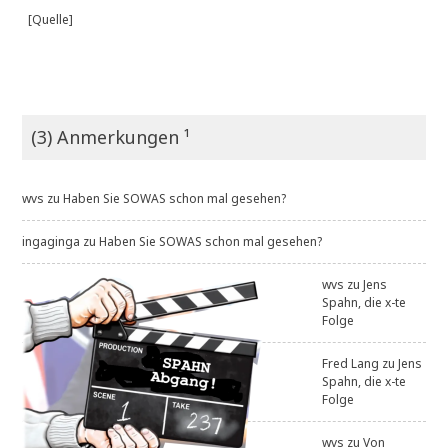
[Quelle]
(3) Anmerkungen ¹
wvs
zu
Haben Sie SOWAS schon mal gesehen?
ingaginga
zu
Haben Sie SOWAS schon mal gesehen?
wvs
zu
Jens
Spahn, die x-te
Folge
Fred Lang
zu
Jens
Spahn, die x-te
Folge
wvs
zu
Von