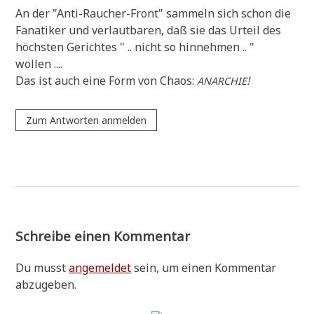
An der "Anti-Rau­cher-Front" sam­meln sich schon die
Fana­ti­ker und ver­laut­ba­ren, daß sie das Urteil des
höch­sten Gerich­tes " .. nicht so hin­neh­men .. "
wollen ....
Das ist auch eine Form von Cha­os:
!
ANARCHIE
Zum Antworten anmelden
Schreibe einen Kommentar
Du musst
angemeldet
sein, um einen Kommentar
abzugeben.