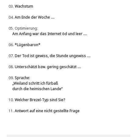
03.
Wachstum
04.
Am Ende der Woche ....
05.
Optimierung:
Am Anfang war das Internet öd und leer ....
06.
*Lügenbaron*
07.
Der Tod ist gewiss, die Stunde ungewiss ....
08.
Unterschätzt bzw. gering geschätzt ....
09.
Sprache:
„Weiland schritt ich fürbaß
durch die heimischen Lande“
10.
Welcher Brezel-Typ sind Sie?
11.
Antwort auf eine nicht gestellte Frage