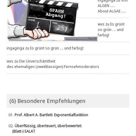
ingaginga
zu
Von
ALGEN .....
About ALGAE .....
wvs
zu
Es grünt
so grün .... und
farbig!
ingaginga
zu
Es grünt so grün .... und farbig!
wvs
zu
Die Unverschämtheit
des ehemaligen (zweitklassigen) Fernsehmoderators
(6) Besondere Empfehlungen
01.
Prof. Albert A. Bartlett: Exponentialfunktion
02.
Überflüssig, überteuert, überbewertet:
(Blatt-) SALAT