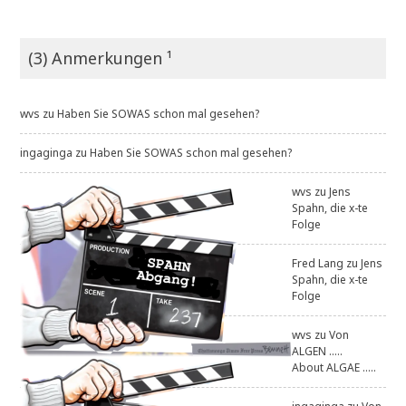
(3) Anmerkungen ¹
wvs
zu
Haben Sie SOWAS schon mal gesehen?
ingaginga
zu
Haben Sie SOWAS schon mal gesehen?
wvs
zu
Jens
Spahn, die x-te
Folge
Fred Lang
zu
Jens
Spahn, die x-te
Folge
wvs
zu
Von
ALGEN .....
About ALGAE .....