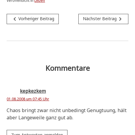
Veröffentlicht in
Leben
Beitragsnavigation
navigate_before
navigate_next
Vorheriger Beitrag
Nächster Beitrag
Kommentare
kepkezkem
01.08.2008 um 07:45 Uhr
Cha­os bringt zwar nicht unbe­dingt Genug­tu­ung, hält
aber Lan­ge­wei­le ganz gut ab.
Zum Antworten anmelden