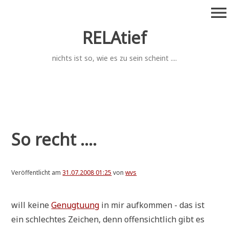
Zum
menu
Inhalt
springen
RELAtief
nichts ist so, wie es zu sein scheint ....
So recht ....
Veröffentlicht am
31.07.2008 01:25
von
wvs
will kei­ne
Genug­tu­ung
in mir auf­kom­men - das ist
ein schlech­tes Zei­chen, denn offen­sicht­lich gibt es