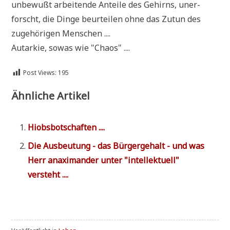
unbe­wußt arbei­ten­de Antei­le des Gehirns, uner­
forscht, die Din­ge beur­tei­len ohne das Zutun des
zuge­hö­ri­gen Menschen ....
Aut­ar­kie, sowas wie "Cha­os" ....
Post Views:
195
Ähnliche Artikel
Hiobs­bot­schaf­ten ....
Die Aus­beu­tung - das Bür­ger­ge­halt - und was
Herr anaxi­man­der unter "intel­lek­tu­ell"
versteht ....