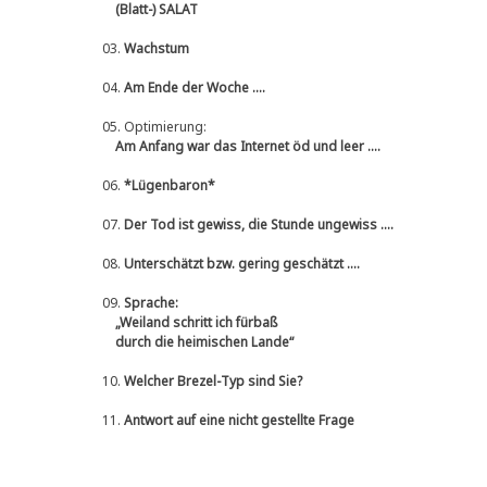
(Blatt-) SALAT
03.
Wachstum
04.
Am Ende der Woche ....
05.
Optimierung:
Am Anfang war das Internet öd und leer ....
06.
*Lügenbaron*
07.
Der Tod ist gewiss, die Stunde ungewiss ....
08.
Unterschätzt bzw. gering geschätzt ....
09.
Sprache:
„Weiland schritt ich fürbaß
durch die heimischen Lande“
10.
Welcher Brezel-Typ sind Sie?
11.
Antwort auf eine nicht gestellte Frage