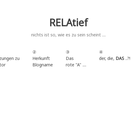
RELAtief
nichts ist so, wie es zu sein scheint ....
②
③
④
zungen zu
Herkunft
Das
der, die,
DAS
..?!
tor
Blogname
rote "A" ....
.