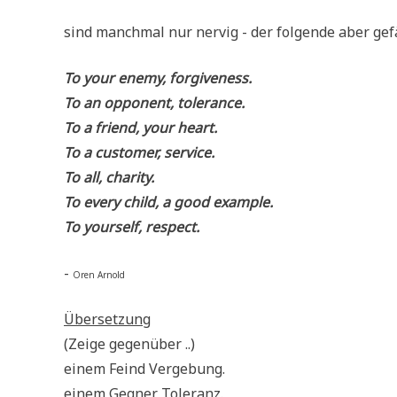
sind manch­mal nur ner­vig - der fol­gen­de aber gefä
To your ene­my, forgiveness.
To an oppo­nent, tolerance.
To a fri­end, your heart.
To a cus­to­mer, service.
To all, charity.
To every child, a good example.
To yours­elf, respect.
-
Oren Arnold
Über­set­zung
(Zei­ge gegenüber ..)
einem Feind Vergebung.
einem Geg­ner Toleranz.