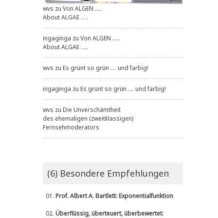
wvs
zu
Von ALGEN .....
About ALGAE .....
ingaginga
zu
Von ALGEN .....
About ALGAE .....
wvs
zu
Es grünt so grün .... und farbig!
ingaginga
zu
Es grünt so grün .... und farbig!
wvs
zu
Die Unverschämtheit
des ehemaligen (zweitklassigen)
Fernsehmoderators
(6) Besondere Empfehlungen
01.
Prof. Albert A. Bartlett: Exponentialfunktion
02.
Überflüssig, überteuert, überbewertet: