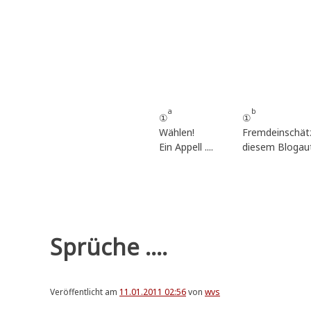
Zum
Inhalt
springen
a
b
①
①
Wählen!
Fremdeinschät
Ein Appell ....
diesem Blogau
Sprüche ....
Veröffentlicht am
11.01.2011 02:56
von
wvs