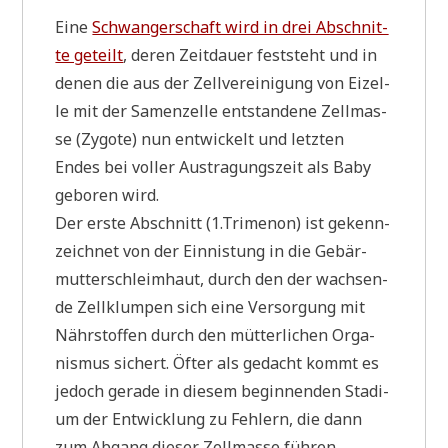
Eine
Schwan­ger­schaft wird in drei Abschnit­
te geteilt
, deren Zeit­dau­er fest­steht und in
denen die aus der Zell­ver­ei­ni­gung von Eizel­
le mit der Samen­zel­le ent­stan­de­ne Zell­mas­
se (Zygo­te) nun ent­wickelt und letz­ten
Endes bei vol­ler Aus­tra­gungs­zeit als Baby
gebo­ren wird.
Der erste Abschnitt (1.Trimenon) ist gekenn­
zeich­net von der Ein­ni­stung in die Gebär­
mut­ter­schleim­haut, durch den der wach­sen­
de Zell­klum­pen sich eine Ver­sor­gung mit
Nähr­stof­fen durch den müt­ter­li­chen Orga­
nis­mus sichert. Öfter als gedacht kommt es
jedoch gera­de in die­sem begin­nen­den Sta­di­
um der Ent­wick­lung zu Feh­lern, die dann
zum Abgang die­ser Zell­mas­se füh­ren.