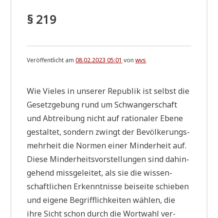
§ 219
Veröffentlicht am
08.02.2023 05:01
von
wvs
Wie Vie­les in unse­rer Repu­blik ist selbst die
Gesetz­ge­bung rund um Schwan­ger­schaft
und Abtrei­bung nicht auf ratio­na­ler Ebe­ne
gestal­tet, son­dern zwingt der Bevöl­ke­rungs­
mehr­heit die Nor­men einer Min­der­heit auf.
Die­se Min­der­heits­vor­stel­lun­gen sind dahin­
ge­hend miss­ge­lei­tet, als sie die wis­sen­
schaft­li­chen Erkennt­nis­se bei­sei­te schie­ben
und eige­ne Begriff­lich­kei­ten wäh­len, die
ihre Sicht schon durch die Wort­wahl ver­