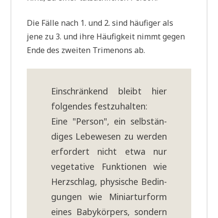
Die Fäl­le nach 1. und 2. sind häu­fi­ger als
jene zu 3. und ihre Häu­fig­keit nimmt gegen
Ende des zwei­ten Tri­me­nons ab.
Ein­schrän­kend bleibt hier
fol­gen­des festzuhalten:
Eine "Per­son", ein selb­stän­
di­ges Lebe­we­sen zu wer­den
erfor­dert nicht etwa nur
vege­ta­ti­ve Funk­tio­nen wie
Herz­schlag, phy­si­sche Bedin­
gun­gen wie Miniar­tur­form
eines Baby­kör­pers, son­dern