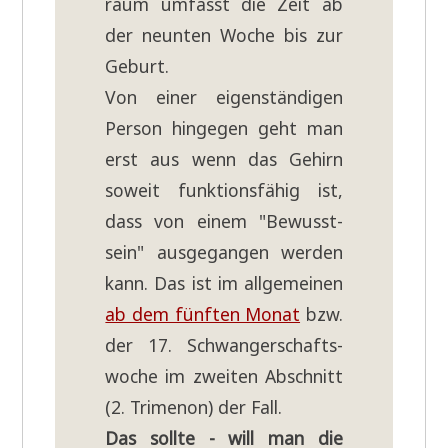
raum umfasst die Zeit ab
der neun­ten Woche bis zur
Geburt.
Von einer eigen­stän­di­gen
Per­son hin­ge­gen geht man
erst aus wenn das Gehirn
soweit funk­ti­ons­fä­hig ist,
dass von einem "Bewusst­
sein" aus­ge­gan­gen wer­den
kann. Das ist im all­ge­mei­nen
ab dem fünf­ten Monat
bzw.
der 17. Schwan­ger­schafts­
wo­che im zwei­ten Abschnitt
(2. Tri­me­non) der Fall.
Das soll­te - will man die