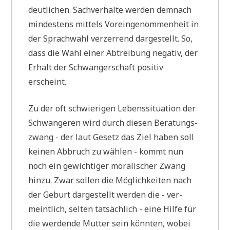
deut­li­chen. Sach­ver­hal­te wer­den dem­nach
min­de­stens mit­tels Vor­ein­ge­nom­men­heit in
der Sprach­wahl ver­zer­rend dar­ge­stellt. So,
dass die Wahl einer Abtrei­bung nega­tiv, der
Erhalt der Schwan­ger­schaft posi­tiv
erscheint.
Zu der oft schwie­ri­gen Lebens­si­tua­ti­on der
Schwan­ge­ren wird durch die­sen Bera­tungs­
zwang - der laut Gesetz das Ziel haben soll
kei­nen Abbruch zu wäh­len - kommt nun
noch ein gewich­ti­ger mora­li­scher Zwang
hin­zu. Zwar sol­len die Mög­lich­kei­ten nach
der Geburt dar­ge­stellt wer­den die - ver­
meint­lich, sel­ten tat­säch­lich - eine Hil­fe für
die wer­den­de Mut­ter sein könn­ten, wobei