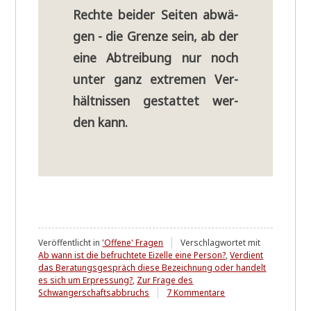
Rech­te bei­der Sei­ten abwä­
gen - die Gren­ze sein, ab der
eine Abtrei­bung nur noch
unter ganz extre­men Ver­
hält­nis­sen gestat­tet wer­
den kann.
Veröffentlicht in
'Offene' Fragen
Verschlagwortet mit
Ab wann ist die befruchtete Eizelle eine Person?
,
Verdient
das Beratungsgespräch diese Bezeichnung oder handelt
es sich um Erpressung?
,
Zur Frage des
zu
Schwangerschaftsabbruchs
7 Kommentare
§