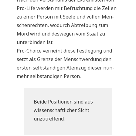
Pro-Life wer­den mit Befruch­tung die Zel­len
zu einer Per­son mit See­le und vol­len Men­
schen­rech­ten, wodurch Abtrei­bung zum
Mord wird und des­we­gen vom Staat zu
unter­bin­den ist.
Pro-Choice ver­neint die­se Fest­le­gung und
setzt als Gren­ze der Mensch­wer­dung den
ersten selb­stän­di­gen Atem­zug die­ser nun­
mehr selb­stän­di­gen Person.
Bei­de Posi­tio­nen sind aus
wis­sen­schaft­li­cher Sicht
unzutreffend.