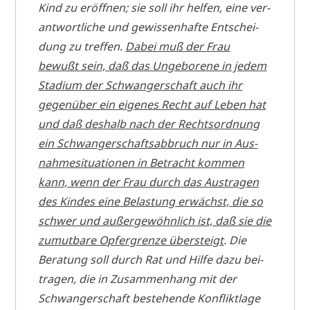
Kind zu eröff­nen; sie soll ihr hel­fen, eine ver­
ant­wort­li­che und gewis­sen­haf­te Ent­schei­
dung zu tref­fen.
Dabei muß der Frau
bewußt sein, daß das Unge­bo­re­ne in jedem
Sta­di­um der Schwan­ger­schaft auch ihr
gegen­über ein eige­nes Recht auf Leben hat
und daß des­halb nach der Rechts­ord­nung
ein Schwan­ger­schafts­ab­bruch nur in Aus­
nah­me­si­tua­tio­nen in Betracht kom­men
kann, wenn der Frau durch das Aus­tra­gen
des Kin­des eine Bela­stung erwächst, die so
schwer und außer­ge­wöhn­lich ist, daß sie die
zumut­ba­re Opfer­gren­ze über­steigt
. Die
Bera­tung soll durch Rat und Hil­fe dazu bei­
tra­gen, die in Zusam­men­hang mit der
Schwan­ger­schaft bestehen­de Kon­flikt­la­ge