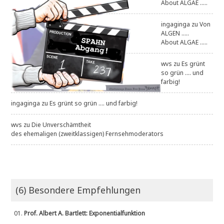
About ALGAE .....
ingaginga
zu
Von
ALGEN .....
About ALGAE .....
wvs
zu
Es grünt
so grün .... und
farbig!
ingaginga
zu
Es grünt so grün .... und farbig!
wvs
zu
Die Unverschämtheit
des ehemaligen (zweitklassigen) Fernsehmoderators
(6) Besondere Empfehlungen
01.
Prof. Albert A. Bartlett: Exponentialfunktion