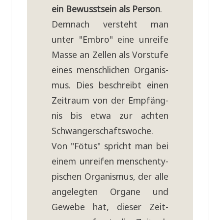
ein Bewusst­sein als Per­son
.
Dem­nach ver­steht man
unter "Embro" eine unrei­fe
Mas­se an Zel­len als Vor­stu­fe
eines mensch­li­chen Orga­nis­
mus. Dies beschreibt einen
Zeit­raum von der Emp­fäng­
nis bis etwa zur ach­ten
Schwan­ger­schafts­wo­che.
Von "Fötus" spricht man bei
einem unrei­fen men­schen­ty­
pi­schen Orga­nis­mus, der alle
ange­leg­ten Orga­ne und
Gewe­be hat, die­ser Zeit­