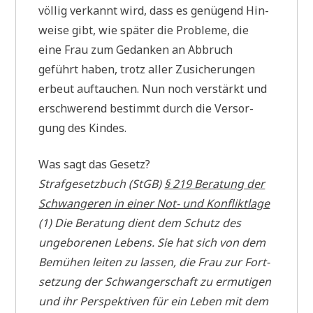
völ­lig ver­kannt wird, dass es genü­gend Hin­
wei­se gibt, wie spä­ter die Pro­ble­me, die
eine Frau zum Gedan­ken an Abbruch
geführt haben, trotz aller Zusi­che­run­gen
erbeut auf­tau­chen. Nun noch ver­stärkt und
erschwe­rend bestimmt durch die Ver­sor­
gung des Kindes.
Was sagt das Gesetz?
Straf­ge­setz­buch (StGB)
§ 219 Bera­tung der
Schwan­ge­ren in einer Not- und Konfliktlage
(1) Die Bera­tung dient dem Schutz des
unge­bo­re­nen Lebens. Sie hat sich von dem
Bemü­hen lei­ten zu las­sen, die Frau zur Fort­
set­zung der Schwan­ger­schaft zu ermu­ti­gen
und ihr Per­spek­ti­ven für ein Leben mit dem