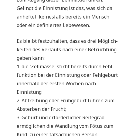
Gelingt die Ein­ni­stung ist das, was sich da
anhef­tet, kei­nes­falls bereits ein Mensch
oder ein defi­nier­tes Lebewesen.
Es bleibt fest­zu­hal­ten, dass es drei Mög­lich­
kei­ten des Ver­laufs nach einer Befruch­tung
geben kann:
1. die 'Zell­mas­se' stirbt bereits durch Fehl­
funk­ti­on bei der Ein­ni­stung oder Fehl­ge­burt
inner­halb der ersten Wochen nach
Einnistung;
2. Abtrei­bung oder Früh­ge­burt füh­ren zum
Abster­ben der Frucht;
3. Geburt und erfor­der­li­cher Rei­fe­grad
ermög­li­chen die Wand­lung vom Fötus zum
Kind, zu einer tat­säch­li­chen Person.