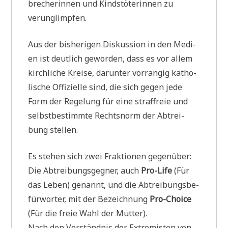
bre­che­rin­nen und Kinds­tö­te­rin­nen zu
verunglimpfen.
Aus der bis­he­ri­gen Dis­kus­si­on in den Medi­
en ist deut­lich gewor­den, dass es vor allem
kirch­li­che Krei­se, dar­un­ter vor­ran­gig katho­
li­sche Offi­zi­el­le sind, die sich gegen jede
Form der Rege­lung für eine straf­freie und
selbst­be­stimm­te Rechts­norm der Abtrei­
bung stellen.
Es ste­hen sich zwei Frak­tio­nen gegenüber:
Die Abtrei­bungs­geg­ner, auch
Pro-Life
(Für
das Leben) genannt, und die Abtrei­bungs­be­
für­wor­ter, mit der Bezeich­nung
Pro-Choice
(Für die freie Wahl der Mutter).
Nach den Ver­ständ­nis der Extre­mi­sten von