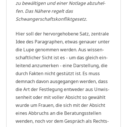
zu bewäl­ti­gen und einer Not­la­ge abzu­hel­
fen. Das Nähe­re regelt das
Schwangerschaftskonfliktgesetz.
Hier soll der her­vor­ge­ho­be­ne Satz, zen­tra­le
Idee des Para­gra­phen, etwas genau­er unter
die Lupe genom­men wer­den. Aus wis­sen­
schaft­li­cher Sicht ist es - um das gleich ein­
lei­tend anzu­mer­ken - eine Dar­stel­lung, die
durch Fak­ten nicht gestützt ist. Es muss
dem­nach davon aus­ge­gan­gen wer­den, dass
die Art der Fest­le­gung ent­we­der aus Unwis­
sen­heit oder mit vol­ler Absicht so gewählt
wur­de um Frau­en, die sich mit der Absicht
eines Abbruchs an die Bera­tungs­stel­len
wen­den, noch vor dem Gespräch als Rechts­