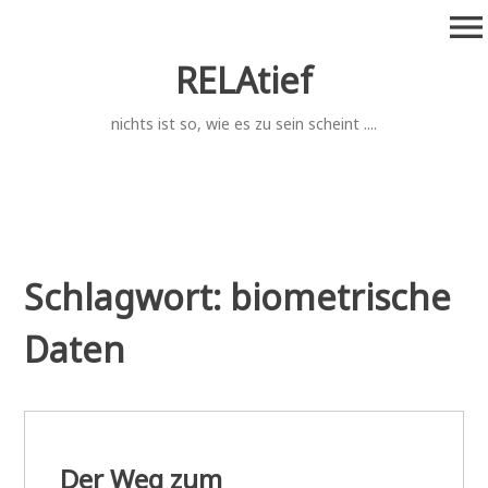
Zum
menu
Inhalt
springen
RELAtief
nichts ist so, wie es zu sein scheint ....
Schlagwort:
biometrische
Daten
Der Weg zum