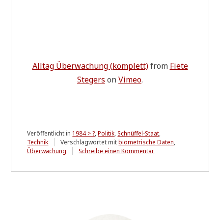
All­tag Über­wa­chung (kom­plett)
from
Fie­te
Ste­gers
on
Vimeo
.
Veröffentlicht in
1984 > ?
,
Politik
,
Schnüffel-Staat
,
Technik
Verschlagwortet mit
biometrische Daten
,
zu
Überwachung
Schreibe einen Kommentar
Der
Weg
zum
Überwachungsstaat
....