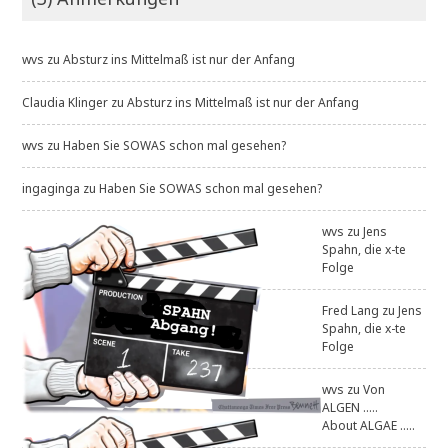
wvs
zu
Absturz ins Mittelmaß ist nur der Anfang
Claudia Klinger
zu
Absturz ins Mittelmaß ist nur der Anfang
wvs
zu
Haben Sie SOWAS schon mal gesehen?
ingaginga
zu
Haben Sie SOWAS schon mal gesehen?
wvs
zu
Jens
Spahn, die x-te
Folge
Fred Lang
zu
Jens
Spahn, die x-te
Folge
wvs
zu
Von
ALGEN .....
About ALGAE .....