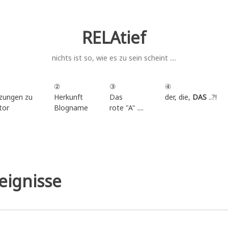
RELAtief
nichts ist so, wie es zu sein scheint ....
②
③
④
zungen zu
Herkunft
Das
der, die,
DAS
..?!
tor
Blogname
rote "A" ....
.
eignisse