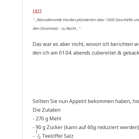
1977
:
" ..Maro­die­ren­de Hor­den plün­der­ten über 1600 Geschäf­te u
den Strom­netz - zu Recht .."
Das war es aber nicht, wovon ich berich­ten w
den ich am 01.04. abends zube­rei­tet
geback
&
Soll­ten Sie nun Appe­tit bekom­men haben, hi
Die Zutaten
- 270 g Mehl
- 90 g Zucker (kann auf 60g redu­ziert werden
1
-
⁄
Tee­löf­fel Salz
2