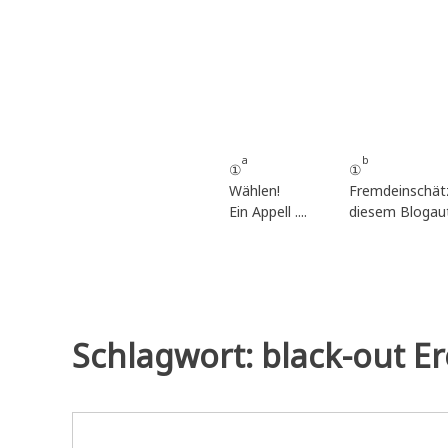
Zum
Inhalt
springen
a
b
①
①
Wählen!
Fremdeinschät
Ein Appell ....
diesem Blogau
Schlagwort:
black-out Er