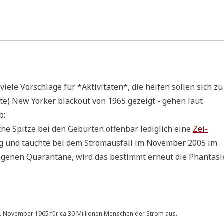
e­le Vor­schlä­ge für *Akti­vi­tä­ten*, die hel­fen sol­len sich zu
i­te) New Yor­ker black­out von 1965 gezeigt - gehen laut
b:
che Spit­ze bei den Gebur­ten offen­bar ledig­lich eine
Zei­
ckig und tauch­te bei dem Strom­aus­fall im Novem­ber 2005 im
­ge­nen Qua­ran­tä­ne, wird das bestimmt erneut die Phan­ta­si
 9. Novem­ber 1965 für ca.30 Mil­lio­nen Men­schen der Strom aus.