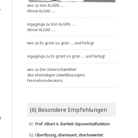
wvs
zu
Von ALGEN .....
-
About ALGAE .....
ingaginga
zu
Von ALGEN .....
About ALGAE .....
wvs
zu
Es grünt so grün .... und farbig!
ingaginga
zu
Es grünt so grün .... und farbig!
wvs
zu
Die Unverschämtheit
des ehemaligen (zweitklassigen)
Fernsehmoderators
(6) Besondere Empfehlungen
m
01.
Prof. Albert A. Bartlett: Exponentialfunktion
02.
Überflüssig, überteuert, überbewertet: