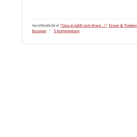
Veröffentlicht in
"Opa erzählt vom Krieg ...!"
,
Essen & Trinken
zu
Rosinen
5 Kommentare
Nächtliche
Aktvitäten