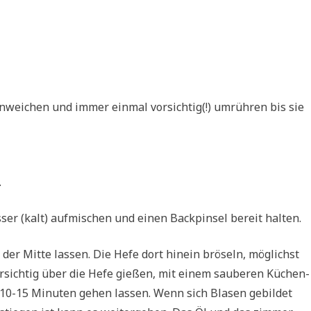
in­wei­chen und immer ein­mal vor­sich­tig(!) umrüh­ren bis sie
.
ser (kalt) auf­mi­schen und einen Back­pin­sel bereit halten.
er Mit­te las­sen. Die Hefe dort hin­ein brö­seln, mög­lichst
r­sich­tig über die Hefe gie­ßen, mit einem sau­be­ren Küchen­
0-15 Minu­ten gehen las­sen. Wenn sich Bla­sen gebil­det