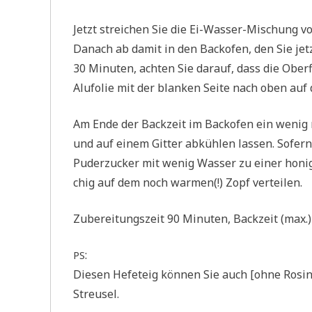
Jetzt strei­chen Sie die Ei-Was­ser-Mischung vor­
Danach ab damit in den Back­ofen, den Sie jetzt
30 Minu­ten, ach­ten Sie dar­auf, dass die Ober
Alu­fo­lie mit der blan­ken Sei­te nach oben au
Am Ende der Back­zeit im Back­ofen ein wenig m
und auf einem Git­ter abküh­len las­sen. Sofer
Puder­zucker mit wenig Was­ser zu einer honig­ar
chig auf dem noch war­men(!) Zopf verteilen.
Zube­rei­tungs­zeit 90 Minu­ten, Back­zeit (ma
:
PS
Die­sen Hefe­teig kön­nen Sie auch [ohne Rosi­n
Streusel.