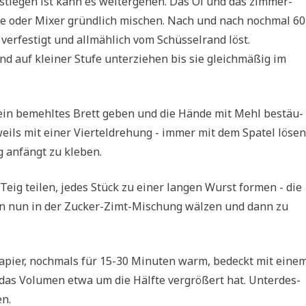
stie­gen ist kann es wei­ter­ge­hen. Das Öl und das zim­mer­
­ne oder Mixer gründ­lich mischen. Nach und nach noch­mal 60
er­fe­stigt und all­mäh­lich vom Schüs­sel­rand löst.
d auf klei­ner Stu­fe unter­zie­hen bis sie gleich­mä­ßig im
f ein bemehl­tes Brett geben und die Hän­de mit Mehl bestäu­
eils mit einer Vier­tel­dre­hung - immer mit dem Spa­tel lösen
g anfängt zu kleben.
eig tei­len, jedes Stück zu einer lan­gen Wurst for­men - die
gen nun in der Zucker-Zimt-Mischung wäl­zen und dann zu
­pa­pier, noch­mals für 15-30 Minu­ten warm, bedeckt mit eine
das Volu­men etwa um die Hälf­te ver­grö­ßert hat. Unter­des­
en.