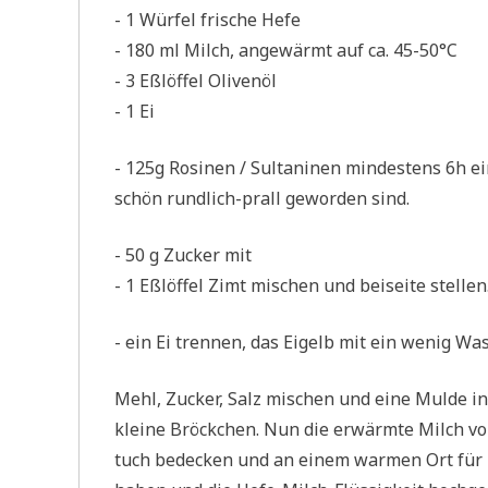
- 1 Wür­fel fri­sche Hefe
- 180 ml Milch, ange­wärmt auf ca. 45-50°C
- 3 Eßlöf­fel Olivenöl
- 1 Ei
- 125g Rosi­nen / Sul­ta­ni­nen min­de­stens 6h e
schön rund­lich-prall gewor­den sind.
- 50 g Zucker mit
- 1 Eßlöf­fel Zimt mischen und bei­sei­te stellen
- ein Ei tren­nen, das Eigelb mit ein wenig Was­
Mehl, Zucker, Salz mischen und eine Mul­de in d
klei­ne Bröck­chen. Nun die erwärm­te Milch vo
tuch bedecken und an einem war­men Ort für 1