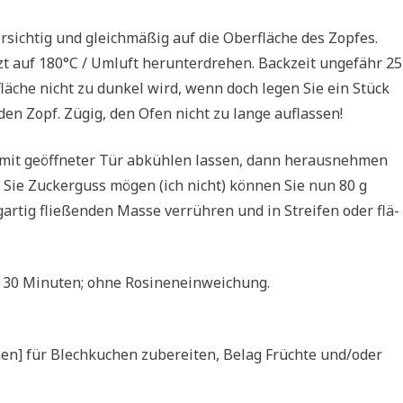
sich­tig und gleich­mä­ßig auf die Ober­flä­che des Zop­fes.
 auf 180°C / Umluft her­un­ter­dre­hen. Back­zeit unge­fähr 25
­flä­che nicht zu dun­kel wird, wenn doch legen Sie ein Stück
f den Zopf. Zügig, den Ofen nicht zu lan­ge auflassen!
it geöff­ne­ter Tür abküh­len las­sen, dann her­aus­neh­men
n Sie Zucker­guss mögen (ich nicht) kön­nen Sie nun 80 g
­tig flie­ßen­den Mas­se ver­rüh­ren und in Strei­fen oder flä­
x.) 30 Minu­ten; ohne Rosineneinweichung.
en] für Blech­ku­chen zube­rei­ten, Belag Früch­te und/oder