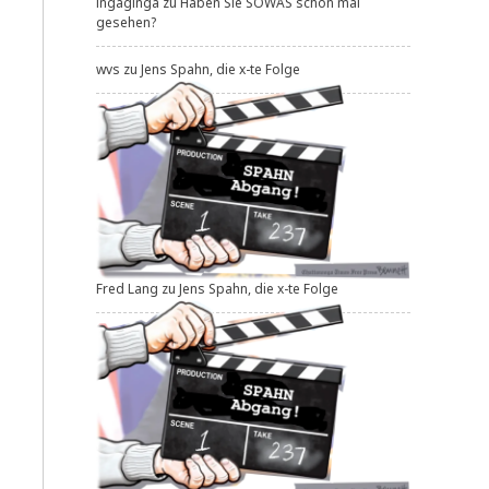
ingaginga
zu
Haben Sie SOWAS schon mal
gesehen?
wvs
zu
Jens Spahn, die x-te Folge
Fred Lang
zu
Jens Spahn, die x-te Folge