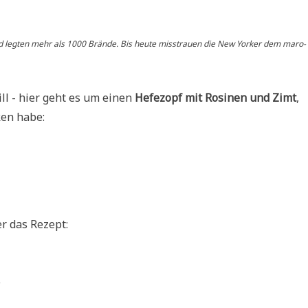
nd leg­ten mehr als 1000 Brän­de. Bis heu­te miss­trau­en die New Yor­ker dem maro­
ill - hier geht es um einen
Hefe­zopf mit Rosi­nen und Zimt
,
en habe:
er das Rezept:
)