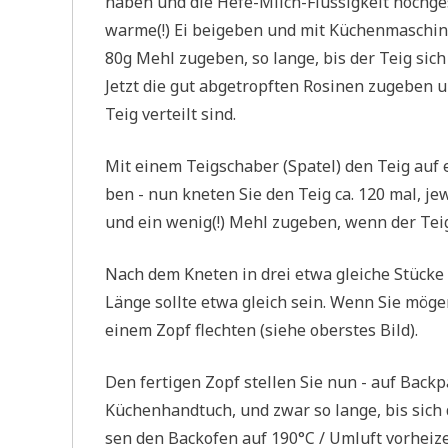
haben und die Hefe-Milch-Flüs­sig­keit hoch­ge­
war­me(!) Ei bei­geben und mit Küchen­ma­schi
80g Mehl zuge­ben, so lan­ge, bis der Teig sich v
Jetzt die gut abge­tropf­ten Rosi­nen zuge­ben un
Teig ver­teilt sind.
Mit einem Teigs­cha­ber (Spa­tel) den Teig au
ben - nun kne­ten Sie den Teig ca. 120 mal, jew
und ein wenig(!) Mehl zuge­ben, wenn der Tei
Nach dem Kne­ten in drei etwa glei­che Stücke T
Län­ge soll­te etwa gleich sein. Wenn Sie mö
einem Zopf flech­ten (sie­he ober­stes Bild).
Den fer­ti­gen Zopf stel­len Sie nun - auf Back
Küchen­hand­tuch, und zwar so lan­ge, bis sich 
sen den Back­ofen auf 190°C / Umluft vorheiz