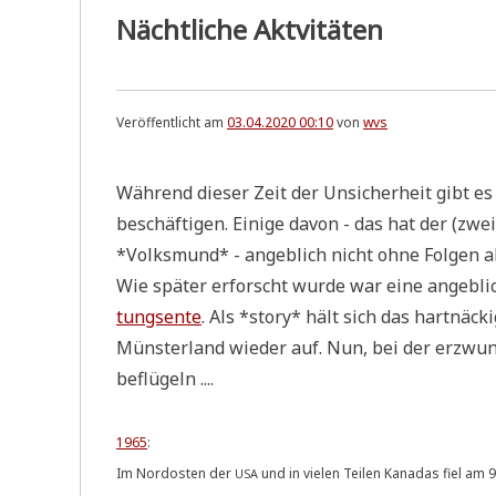
Nächtliche Aktvitäten
Veröffentlicht am
03.04.2020 00:10
von
wvs
Wäh­rend die­ser Zeit der Unsi­cher­heit gibt es vi
beschäf­ti­gen. Eini­ge davon - das hat der (zwe
*Volks­mund* - angeb­lich nicht ohne Fol­gen a
Wie spä­ter erforscht wur­de war eine angeb­li­
tungs­en­te
. Als *sto­ry* hält sich das hart­nä
Mün­ster­land wie­der auf. Nun, bei der erzwun
beflügeln ....
1965
:
Im Nord­osten der
und in vie­len Tei­len Kana­das fiel am
USA