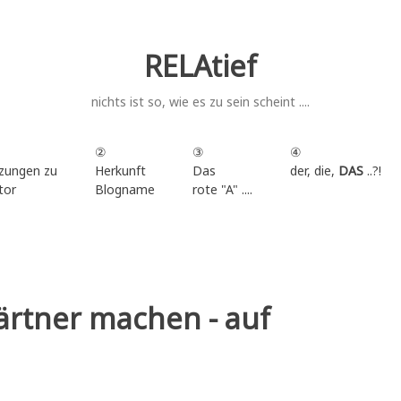
RELAtief
nichts ist so, wie es zu sein scheint ....
②
③
④
zungen zu
Herkunft
Das
der, die,
DAS
..?!
tor
Blogname
rote "A" ....
.
rtner machen - auf