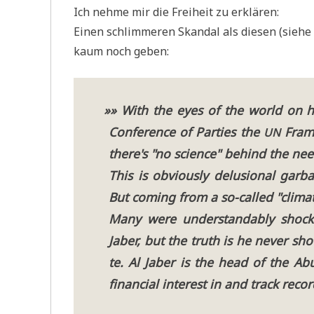
Ich neh­me mir die Frei­heit zu erklären:
Einen schlim­me­ren Skan­dal als die­sen (sie­h
kaum noch geben:
»
» With the eyes of the world on hi
Con­fe­rence of Par­ties the
Frame
UN
there's "no sci­ence" behind the need
This is obvious­ly delu­sio­nal gar­b
But coming from a so-cal­led "cli­ma­te
Many were under­stan­d­a­b­ly sh
Jaber, but the truth is he never shou
te. Al Jaber is the head of the Ab
finan­cial inte­rest in and track recor