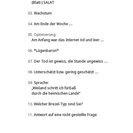
(Blatt-) SALAT
03.
Wachstum
04.
Am Ende der Woche ....
05.
Optimierung:
Am Anfang war das Internet öd und leer ....
06.
*Lügenbaron*
07.
Der Tod ist gewiss, die Stunde ungewiss ....
08.
Unterschätzt bzw. gering geschätzt ....
09.
Sprache:
„Weiland schritt ich fürbaß
durch die heimischen Lande“
10.
Welcher Brezel-Typ sind Sie?
11.
Antwort auf eine nicht gestellte Frage