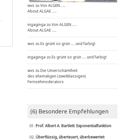
wvs
zu
Von ALGEN .....
About ALGAE .....
ingaginga
zu
Von ALGEN .....
About ALGAE .....
wvs
zu
Es grünt so grün .... und farbig!
ingaginga
zu
Es grünt so grün .... und farbig!
wvs
zu
Die Unverschämtheit
des ehemaligen (zweitklassigen)
Fernsehmoderators
(6) Besondere Empfehlungen
01.
Prof. Albert A. Bartlett: Exponentialfunktion
02.
Überflüssig, überteuert, überbewertet: