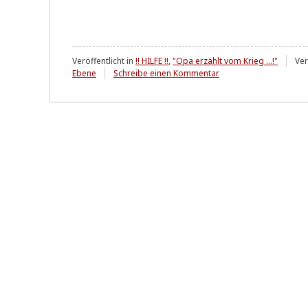
Veröffentlicht in
!! HILFE !!
,
"Opa erzählt vom Krieg ...!"
Ver
zu
Ebene
Schreibe einen Kommentar
Größter
Skandal
des
Jahrzehnts
-
schlimmer
geht
nimmer!