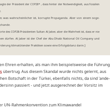
g­te der Prä­si­dent der
* , dass hin­ter der Not­wen­dig­keit, aus fos­si­len
COP28
e.
der, was wahr­schein­li­cher ist, kor­rup­te Pro­pa­gan­da. Aber von einem soge­
 Schande.
r­te des COP28-Prä­si­den­ten Sul­tan Al Jaber, aber die Wahr­heit ist, dass er nie
h­men dür­fen. Al Jaber ist der Chef der Abu Dha­bi Natio­nal Oil Com­pa­ny und
För­de­rung kli­ma­tö­ten­der Prak­ti­ken sowie eine Erfolgs­bi­lanz darin.]
den Ehren erhal­ten, als man ihm bei­spiels­wei­se die Füh­rung
es
über­trug. Aus die­sem Skan­dal wur­de nichts gelernt, aus
chen Bot­schaft in der Tür­kei, eben­falls nichts, da sind 'ande­
r­sinn pas­siert - und jetzt aus­ge­rech­net der Vor­sitz im
en der UN-Rah­men­kon­ven­ti­on zum Klimawandel