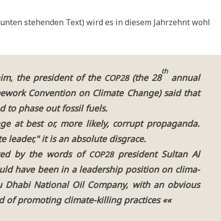
e unten ste­hen­den Text) wird es in die­sem Jahr­zehnt wohl
th
m, the pre­si­dent of the
(the 28
annu­al
COP28
­work Con­ven­ti­on on Cli­ma­te Chan­ge) said that
 to pha­se out fos­sil fuels.
a­ge at best or, more likely, cor­rupt pro­pa­gan­da.
 lea­der," it is an abso­lu­te disgrace.
ocked by the words of
pre­si­dent Sul­tan Al
COP28
ld have been in a lea­der­ship posi­ti­on on cli­ma­
u Dha­bi Natio­nal Oil Com­pa­ny, with an obvious
d of pro­mo­ting cli­ma­te-kil­ling practices ««