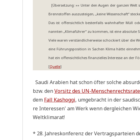
[Über­set­zung: »» Unter den Augen der gan­zen Welt sa
Brenn­stof­fen aus­zu­stei­gen, „kei­ne Wis­sen­schaft“ steck
Das ist offen­sicht­lich besten­falls wahn­haf­ter Müll o
nann­ten „Kli­ma­füh­rer“ zu kom­men, ist eine abso­lu­te
Vie­le waren ver­ständ­li­cher­wei­se schockiert über die Wo
eine Füh­rungs­po­si­ti­on in Sachen Kli­ma hät­te ein­ne
hat ein offen­sicht­li­ches finan­zi­el­les Inter­es­se an der 
[
Quel­le
]
Sau­di Ara­bi­en hat schon öfter sol­che absur­
bzw. den
Vor­sitz des UN-Men­schen­rechts­ra­t
dem
Fall Kas­hog­gi
, umge­bracht in der sau­di­s
re Inter­es­sen' am Werk wenn der­glei­chen Wide
Weltklimarat!
* 28. Jah­res­kon­fe­renz der Ver­trags­par­tei­