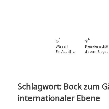
Zum
Inhalt
springen
a
b
①
①
Wählen!
Fremdeinschät
Ein Appell ....
diesem Blogau
Schlagwort:
Bock zum Gä
internationaler Ebene