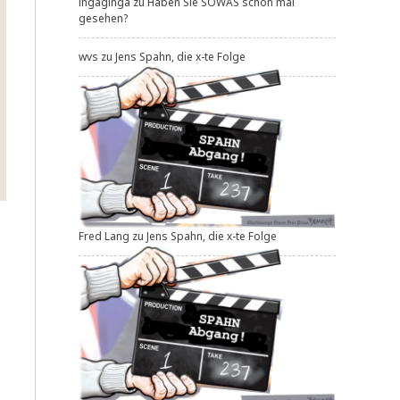
ingaginga
zu
Haben Sie SOWAS schon mal
gesehen?
wvs
zu
Jens Spahn, die x-te Folge
Fred Lang
zu
Jens Spahn, die x-te Folge