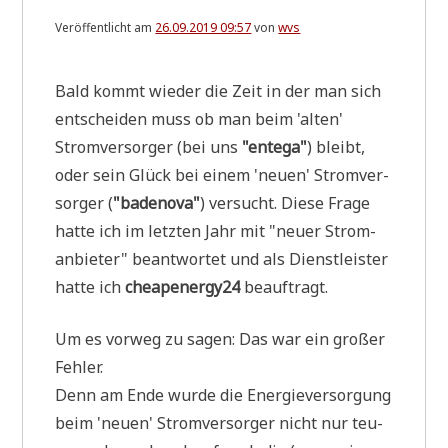
Veröffentlicht am
26.09.2019 09:57
von
wvs
Bald kommt wie­der die Zeit in der man sich
ent­schei­den muss ob man beim 'alten'
Strom­ver­sor­ger (bei uns
"ente­ga"
) bleibt,
oder sein Glück bei einem 'neu­en' Strom­ver­
sor­ger (
"bade­no­va"
) ver­sucht. Die­se Fra­ge
hat­te ich im letz­ten Jahr mit "neu­er Strom­
an­bie­ter" beant­wor­tet und als Dienst­lei­ster
hat­te ich
cheapenergy24
beauftragt.
Um es vor­weg zu sagen: Das war ein gro­ßer
Fehler.
Denn am Ende wur­de die Ener­gie­ver­sor­gung
beim 'neu­en' Strom­ver­sor­ger nicht nur teu­