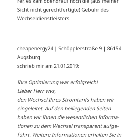
rer, es kam oben­drauf noch die (aus mei­ner
Sicht nicht gerecht­fer­tig­te) Gebühr des
Wechseldienstleisters.
cheapenergy24 | Schöpp­ler­stra­ße 9 | 86154
Augsburg
schrieb mir am 21.01.2019:
Ihre Opti­mie­rung war erfolgreich!
Lie­ber Herr wvs,
den Wech­sel Ihres Strom­ta­rifs haben wir
ein­ge­lei­tet. Auf den bei­lie­gen­den Sei­ten
haben wir Ihnen die wesent­li­chen Infor­ma­
tio­nen zu dem Wech­sel trans­pa­rent auf­ge­
führt. Wei­te­re Infor­ma­tio­nen erhal­ten Sie in