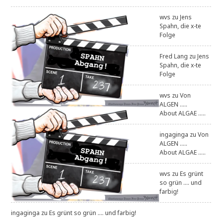
wvs
zu
Jens
Spahn, die x-te
Folge
Fred Lang
zu
Jens
Spahn, die x-te
Folge
wvs
zu
Von
ALGEN .....
About ALGAE .....
ingaginga
zu
Von
ALGEN .....
About ALGAE .....
wvs
zu
Es grünt
so grün .... und
farbig!
ingaginga
zu
Es grünt so grün .... und farbig!