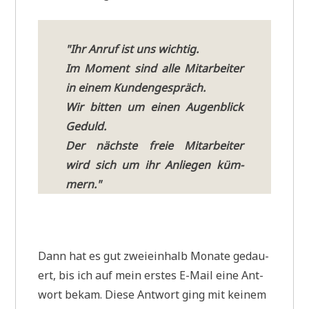
"Ihr Anruf ist uns wichtig.
Im Moment sind alle Mit­ar­bei­ter
in einem Kundengespräch.
Wir bit­ten um einen Augen­blick
Geduld.
Der näch­ste freie Mit­ar­bei­ter
wird sich um ihr Anlie­gen küm­
mern."
Dann hat es gut zwei­ein­halb Mona­te gedau­
ert, bis ich auf mein erstes E-Mail eine Ant­
wort bekam. Die­se Ant­wort ging mit kei­nem