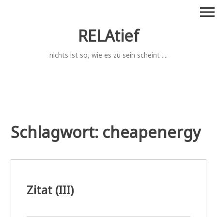
Zum
menu
Inhalt
springen
RELAtief
nichts ist so, wie es zu sein scheint ....
Schlagwort:
cheapenergy
Zitat (III)