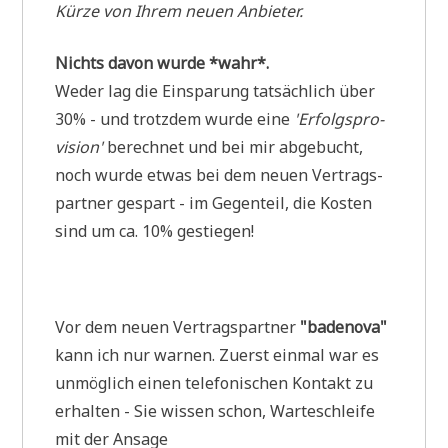
Kür­ze von Ihrem neu­en Anbieter.
Nichts davon wur­de *wahr*.
Weder lag die Ein­spa­rung tat­säch­lich über
30% - und trotz­dem wur­de eine
'Erfolgs­pro­
vi­si­on'
berech­net und bei mir abge­bucht,
noch wur­de etwas bei dem neu­en Ver­trags­
part­ner gespart - im Gegen­teil, die Kosten
sind um ca. 10% gestiegen!
Vor dem neu­en Ver­trags­part­ner
"bade­no­va"
kann ich nur war­nen. Zuerst ein­mal war es
unmög­lich einen tele­fo­ni­schen Kon­takt zu
erhal­ten - Sie wis­sen schon, War­te­schlei­fe
mit der Ansage