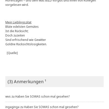
Hörensagen – und dem was BILD vorgibt und ihnen von Kollegen
vorgelesen wird.
Mein Lieblingszitat
Blüte edelsten Gemütes
Ist die Rücksicht;
Doch zuzeiten
Sind erfrischend wie Gewitter
Goldne Rücksichtslosigkeiten.
[Quelle]
(3) Anmerkungen ¹
wvs
zu
Haben Sie SOWAS schon mal gesehen?
ingaginga
zu
Haben Sie SOWAS schon mal gesehen?