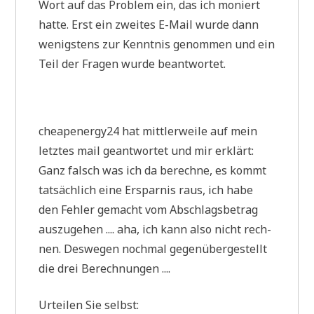
Wort auf das Pro­blem ein, das ich moniert
hat­te. Erst ein zwei­tes E-Mail wur­de dann
wenig­stens zur Kennt­nis genom­men und ein
Teil der Fra­gen wur­de beantwortet.
cheapenergy24 hat mitt­ler­wei­le auf mein
letz­tes mail geant­wor­tet und mir erklärt:
Ganz falsch was ich da berech­ne, es kommt
tat­säch­lich eine Erspar­nis raus, ich habe
den Feh­ler gemacht vom Abschlags­be­trag
aus­zu­ge­hen .... aha, ich kann also nicht rech­
nen. Des­we­gen noch­mal gegen­über­ge­stellt
die drei Berechnungen ....
Urtei­len Sie selbst: