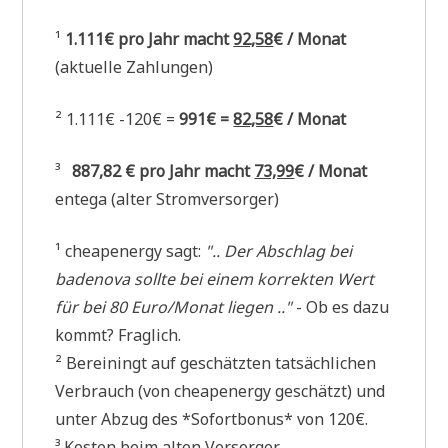
¹
1.111€ pro Jahr macht
92,58
€ / Monat
(aktu­el­le Zahlungen)
² 1.111€ -120€ =
991€ =
82,58
€ / Monat
³
887,82 € pro Jahr macht
73,99
€ / Monat
ente­ga (alter Stromversorger)
¹ che­a­pen­er­gy sagt:
".. Der Abschlag bei
bade­no­va soll­te bei einem kor­rek­ten Wert
für bei 80 Euro/Monat lie­gen .."
- Ob es dazu
kommt? Fraglich.
² Berei­ningt auf geschätz­ten tat­säch­li­chen
Ver­brauch (von che­a­pen­er­gy geschätzt) und
unter Abzug des *Sofort­bo­nus* von 120€.
³ Kosten beim alten Versorger.