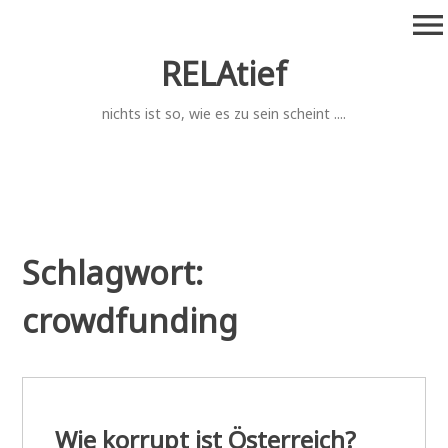
Zum
menu
Inhalt
springen
RELAtief
nichts ist so, wie es zu sein scheint ....
Schlagwort:
crowdfunding
Wie korrupt ist Österreich?