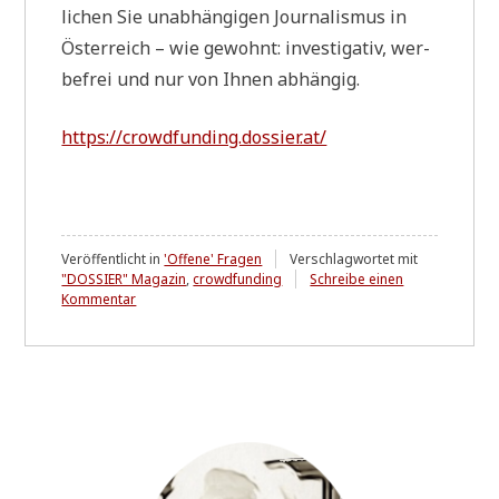
li­chen Sie unab­hän­gi­gen Jour­na­lis­mus in
Öster­reich – wie gewohnt: inve­sti­ga­tiv, wer­
be­frei und nur von Ihnen abhängig.
https://crowdfunding.dossier.at/
Veröffentlicht in
'Offene' Fragen
Verschlagwortet mit
"DOSSIER" Magazin
,
crowdfunding
Schreibe einen
zu
Kommentar
Wie
korrupt
ist
Österreich?