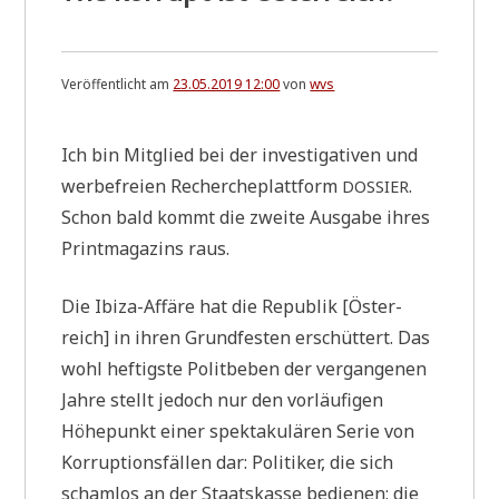
Veröffentlicht am
23.05.2019 12:00
von
wvs
Ich bin Mit­glied bei der inve­sti­ga­ti­ven und
wer­be­frei­en Recher­che­platt­form
.
DOSSIER
Schon bald kommt die zwei­te Aus­ga­be ihres
Print­ma­ga­zins raus.
Die Ibi­za-Affä­re hat die Repu­blik [Öster­
reich] in ihren Grund­fe­sten erschüt­tert. Das
wohl hef­tig­ste Polit­be­ben der ver­gan­ge­nen
Jah­re stellt jedoch nur den vor­läu­fi­gen
Höhe­punkt einer spek­ta­ku­lä­ren Serie von
Kor­rup­ti­ons­fäl­len dar: Poli­ti­ker, die sich
scham­los an der Staats­kas­se bedie­nen; die