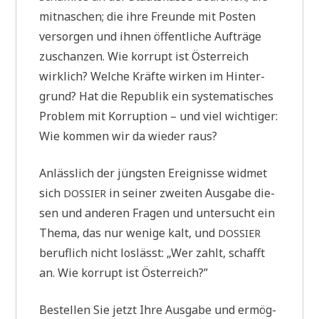
mit­na­schen; die ihre Freun­de mit Posten
ver­sor­gen und ihnen öffent­li­che Auf­trä­ge
zuschan­zen. Wie kor­rupt ist Öster­reich
wirk­lich? Wel­che Kräf­te wir­ken im Hin­ter­
grund? Hat die Repu­blik ein syste­ma­ti­sches
Pro­blem mit Kor­rup­ti­on – und viel wich­ti­ger:
Wie kom­men wir da wie­der raus?
Anläss­lich der jüng­sten Ereig­nis­se wid­met
sich
in sei­ner zwei­ten Aus­ga­be die­
DOSSIER
sen und ande­ren Fra­gen und unter­sucht ein
The­ma, das nur weni­ge kalt, und
DOSSIER
beruf­lich nicht los­lässt: „Wer zahlt, schafft
an. Wie kor­rupt ist Österreich?”
Bestel­len Sie jetzt Ihre Aus­ga­be und ermög­