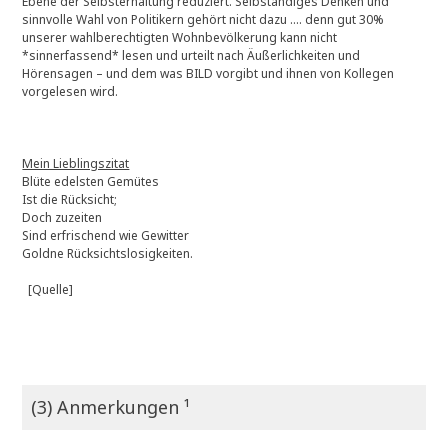
Ebene der Selbsterhaltung reduziert. Selbständiges Denken und
sinnvolle Wahl von Politikern gehört nicht dazu …. denn gut 30%
unserer wahlberechtigten Wohnbevölkerung kann nicht
*sinnerfassend* lesen und urteilt nach Äußerlichkeiten und
Hörensagen – und dem was BILD vorgibt und ihnen von Kollegen
vorgelesen wird.
Mein Lieblingszitat
Blüte edelsten Gemütes
Ist die Rücksicht;
Doch zuzeiten
Sind erfrischend wie Gewitter
Goldne Rücksichtslosigkeiten.
[Quelle]
(3) Anmerkungen ¹