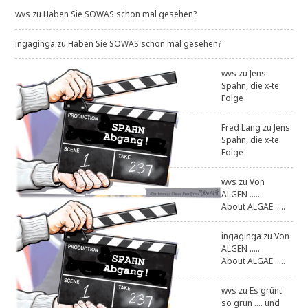
wvs
zu
Haben Sie SOWAS schon mal gesehen?
ingaginga
zu
Haben Sie SOWAS schon mal gesehen?
wvs
zu
Jens
Spahn, die x-te
Folge
Fred Lang
zu
Jens
Spahn, die x-te
Folge
wvs
zu
Von
ALGEN .....
About ALGAE .....
ingaginga
zu
Von
ALGEN .....
About ALGAE .....
wvs
zu
Es grünt
so grün .... und