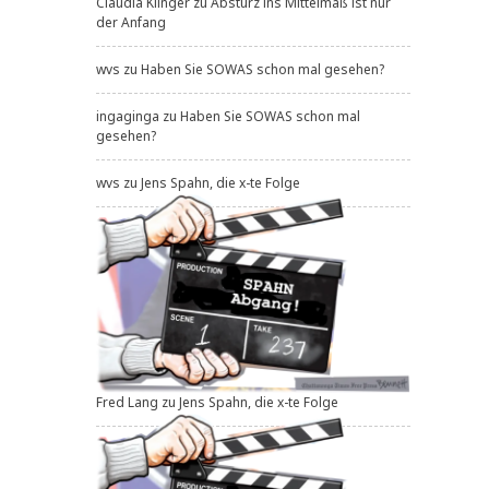
Claudia Klinger
zu
Absturz ins Mittelmaß ist nur
der Anfang
wvs
zu
Haben Sie SOWAS schon mal gesehen?
ingaginga
zu
Haben Sie SOWAS schon mal
gesehen?
wvs
zu
Jens Spahn, die x-te Folge
Fred Lang
zu
Jens Spahn, die x-te Folge