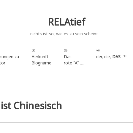
RELAtief
nichts ist so, wie es zu sein scheint ....
②
③
④
zungen zu
Herkunft
Das
der, die,
DAS
..?!
tor
Blogname
rote "A" ....
.
ist Chinesisch