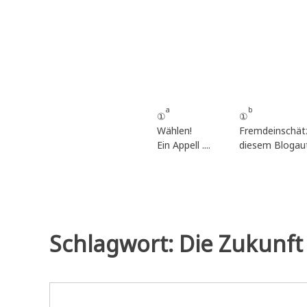
Zum
Inhalt
springen
a
b
①
①
Wählen!
Fremdeinschät
Ein Appell ....
diesem Blogau
Schlagwort:
Die Zukunft 