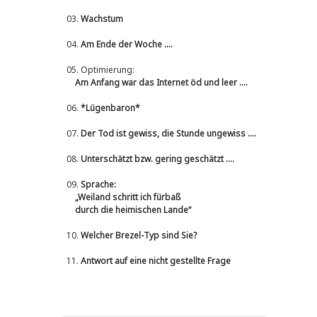
03.
Wachstum
04.
Am Ende der Woche ....
05.
Optimierung:
Am Anfang war das Internet öd und leer ....
06.
*Lügenbaron*
07.
Der Tod ist gewiss, die Stunde ungewiss ....
08.
Unterschätzt bzw. gering geschätzt ....
09.
Sprache:
„Weiland schritt ich fürbaß
durch die heimischen Lande“
10.
Welcher Brezel-Typ sind Sie?
11.
Antwort auf eine nicht gestellte Frage