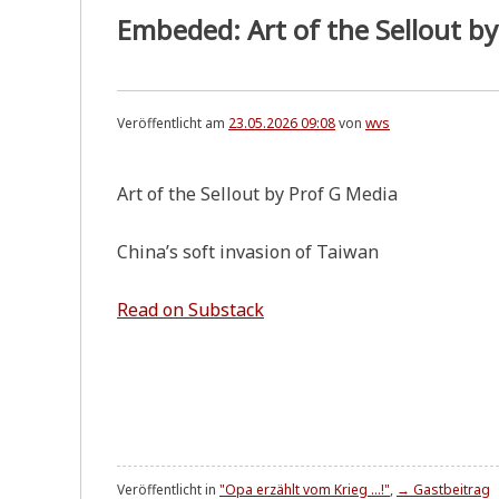
Embeded: Art of the Sellout b
Veröffentlicht am
23.05.2026 09:08
von
wvs
Art of the Sell­out by Prof G Media
China’s soft inva­si­on of Taiwan
Read on Substack
Veröffentlicht in
"Opa erzählt vom Krieg ...!"
,
→ Gastbeitrag