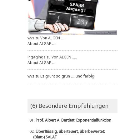
wvs
zu
Von ALGEN .....
About ALGAE .....
ingaginga
zu
Von ALGEN .....
About ALGAE .....
wvs
zu
Es grünt so grün .... und farbig!
(6) Besondere Empfehlungen
01.
Prof. Albert A. Bartlett: Exponentialfunktion
02.
Überflüssig, überteuert, überbewertet:
(Blatt-) SALAT