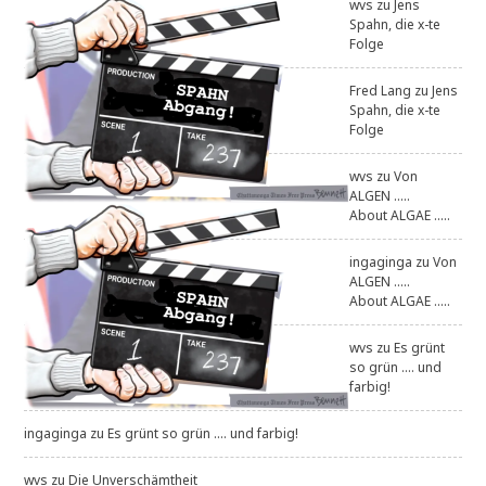
wvs
zu
Jens
Spahn, die x-te
Folge
Fred Lang
zu
Jens
Spahn, die x-te
Folge
wvs
zu
Von
ALGEN .....
About ALGAE .....
ingaginga
zu
Von
ALGEN .....
About ALGAE .....
wvs
zu
Es grünt
so grün .... und
farbig!
ingaginga
zu
Es grünt so grün .... und farbig!
wvs
zu
Die Unverschämtheit