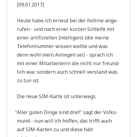
[09.01.2017]
Heu­te habe ich erneut bei der hot­line ange­
ru­fen - und nach einer kur­zen Schlei­fe mit
einer arti­fi­zi­el­len Intel­li­genz (die mei­ne
Tele­fon­num­mer wis­sen woll­te und was
denn wohl mein Anlie­gen sei) - sprach ich
mit einer Mit­ar­bei­te­rin die nicht nur freund­
lich war, son­dern auch schnell ver­stand was
zu tun ist.
Die neue SIM-Kar­te ist unterwegs.
"
Aller guten Din­ge sind drei!" sagt der Volks­
mund - nun will ich hof­fen, das trifft auch
auf SIM-Kar­ten zu und die­se hält