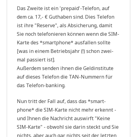
Das Zwei­te ist ein 'prepaid'-Telefon, auf
dem ca. 17,- € Gut­ha­ben sind. Dies Tele­fon
ist ihre "Reser­ve", als Absi­che­rung, damit
Sie noch tele­fo­nie­ren kön­nen wenn die SIM-
Kar­te des *smart­phone* aus­fal­len soll­te
[was in einem Betriebs­jahr (!) schon zwei­
mal pas­siert ist].
Außer­dem sen­den ihnen die Geld­in­sti­tu­te
auf die­ses Tele­fon die TAN-Num­mern für
das Telefon-banking.
Nun tritt der Fall auf, dass das *smart­
phone* die SIM-Kar­te nicht mehr erkennt -
und Ihnen die Nach­richt aus­wirft "Kei­ne
SIM-Kar­te" - obwohl sie dar­in steckt und Sie
nichts, aber auch gar nichts seit der letz­ten