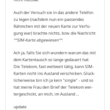
Auch der Ver­such sie in das ande­re Tele­fon
zu legen (nach­dem nun ein pas­sen­des
Rähm­chen mit der neu­en Kar­te zur Ver­fü­
gung war) brach­te nichts, bzw. die Nach­richt
°°SIM-Kar­te abge­wie­sen°°
.
Ach ja, falls Sie sich wun­dern war­um das mit
dem Kar­ten­tausch so lan­ge gedau­ert hat:
Die Tele­kom, fast welt­weit tätig, kann SIM-
Kar­ten nicht ins Aus­land ver­schicken. Glück­
li­cher­wei­se bin ich ja kein "sin­gle" - und so
hat mei­ne Frau den Brief der Tele­kom wei­
ter­ge­schickt, an mich, im Ausland ....
update