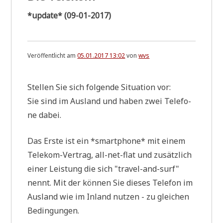
*update* (09-01-2017)
Veröffentlicht am
05.01.2017 13:02
von
wvs
Stel­len Sie sich fol­gen­de Situa­ti­on vor:
Sie sind im Aus­land und haben zwei Tele­fo­
ne dabei.
Das Erste ist ein *smart­phone* mit einem
Tele­kom-Ver­trag, all-net-flat und zusätz­lich
einer Lei­stung die sich "tra­vel-and-surf"
nennt. Mit der kön­nen Sie die­ses Tele­fon im
Aus­land wie im Inland nut­zen - zu glei­chen
Bedingungen.