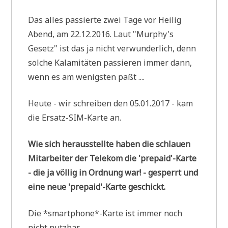
Das alles pas­sier­te zwei Tage vor Hei­lig
Abend, am 22.12.2016. Laut "Murphy's
Gesetz" ist das ja nicht ver­wun­der­lich, denn
sol­che Kala­mi­tä­ten pas­sie­ren immer dann,
wenn es am wenig­sten paßt ....
Heu­te - wir schrei­ben den 05.01.2017 - kam
die Ersatz-SIM-Kar­te an.
Wie sich her­aus­stell­te haben die schlau­en
Mit­ar­bei­ter der Tele­kom die 'prepaid'-Karte
- die ja völ­lig in Ord­nung war! - gesperrt und
eine neue 'prepaid'-Karte geschickt.
Die *smartphone*-Karte ist immer noch
nicht nutzbar.