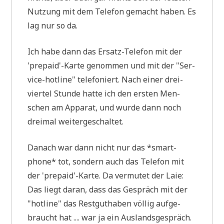
Nut­zung mit dem Tele­fon gemacht haben. Es
lag nur so da.
Ich habe dann das Ersatz-Tele­fon mit der
'prepaid'-Karte genom­men und mit der "Ser­
vice-hot­line" tele­fo­niert. Nach einer drei­
vier­tel Stun­de hat­te ich den ersten Men­
schen am Appa­rat, und wur­de dann noch
drei­mal weitergeschaltet.
Danach war dann nicht nur das *smart­
phone* tot, son­dern auch das Tele­fon mit
der 'prepaid'-Karte. Da ver­mu­tet der Laie:
Das liegt dar­an, dass das Gespräch mit der
"hot­line" das Rest­gut­ha­ben völ­lig auf­ge­
braucht hat .... war ja ein Auslandsgespräch.