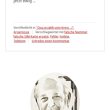
jetzt ewig ....
Veröffentlicht in
"Opa erzählt vom Krieg ...!"
,
Ärgernisse
Verschlagwortet mit
falsche Nummer
,
falsche SIM-Karte ersetzt
,
Fehler
,
hotline
,
zu
Telekom
Schreibe einen Kommentar
Die
Telekom
*
u
p
d
a
t
e
*
(
0
9
-
0