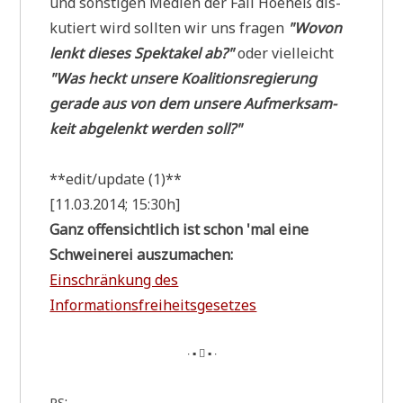
und son­sti­gen Medi­en der Fall Hoe­neß dis­
ku­tiert wird soll­ten wir uns fra­gen
"Wovon
lenkt die­ses Spek­ta­kel ab?"
oder viel­leicht
"Was heckt unse­re Koali­ti­ons­re­gie­rung
gera­de aus von dem unse­re Auf­merk­sam­
keit abge­lenkt wer­den soll?"
**edit/update (1)**
[11.03.2014; 15:30h]
Ganz offen­sicht­lich ist schon 'mal eine
Schwei­ne­rei auszumachen:
Ein­schrän­kung des
Informationsfreiheitsgesetzes
∙ ▪  ▪ ∙
:
PS