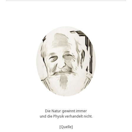
..?!
*
3
u
p
d
a
t
e
s
*
Die Natur gewinnt immer
und die Physik verhandelt nicht.
[Quelle]