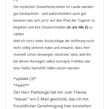
Die rest­li­chen Steu­er­hin­ter­zie­her im Lan­de wer­den
gut beob­ach­ten - und wahr­schein­lich auch gut
bera­ten sein sich jetzt 'auf den Pfad der Tugend' zu
bege­ben und ihre Steu­er­schul­den
an uns Alle (!)
zu
zahlen:
Weil ich trotz vie­ler Rück­schlä­ge die Hoff­nung noch
nicht völ­lig ver­lo­ren habe und erwar­te, dass Herr
Hoe­neß schon des­we­gen 'ein­sit­zen' wird, weil ihn
bei die­sen Beträ­gen selbst kor­rup­te Poli­ti­ker wie
eine 'hei­ße Kar­tof­fel' fal­len las­sen werden.
*update (3)*
**edit**
Der Herr Patho­lo­ge hat mir zum The­ma
"Steu­er" ein E-Mail geschickt, das ich mit
freund­li­cher Geneh­mi­gung hier ein­stel­len