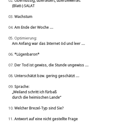
02.
Überflüssig, überteuert, überbewertet:
(Blatt-) SALAT
03.
Wachstum
04.
Am Ende der Woche ....
05.
Optimierung:
Am Anfang war das Internet öd und leer ....
06.
*Lügenbaron*
07.
Der Tod ist gewiss, die Stunde ungewiss ....
08.
Unterschätzt bzw. gering geschätzt ....
09.
Sprache:
„Weiland schritt ich fürbaß
durch die heimischen Lande“
10.
Welcher Brezel-Typ sind Sie?
11.
Antwort auf eine nicht gestellte Frage