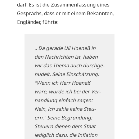
darf. Es ist die Zusam­men­fas­sung eines
Gesprächs, dass er mit einem Bekann­ten,
Eng­län­der, führte:
.. Da gera­de Uli Hoe­neß in
den Nach­rich­ten ist, haben
wir das The­ma auch durch­ge­
nu­delt. Sei­ne Ein­schät­zung:
"Wenn ich Herr Hoe­neß
wäre, wür­de ich bei der Ver­
hand­lung ein­fach sagen:
Nein, ich zah­le kei­ne Steu­
ern." Sei­ne Begrün­dung:
Steu­ern die­nen dem Staat
ledig­lich dazu, die Infla­ti­on