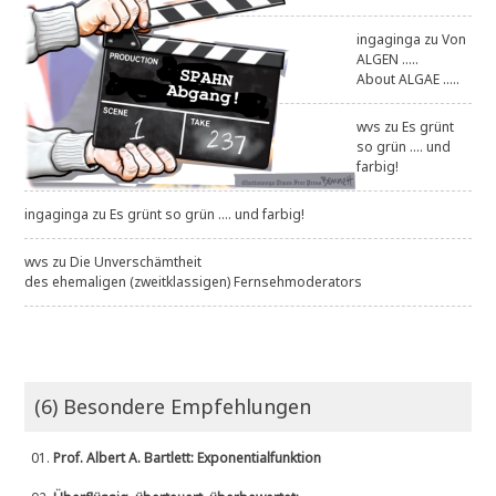
ingaginga
zu
Von
ALGEN .....
About ALGAE .....
wvs
zu
Es grünt
so grün .... und
farbig!
ingaginga
zu
Es grünt so grün .... und farbig!
wvs
zu
Die Unverschämtheit
des ehemaligen (zweitklassigen) Fernsehmoderators
(6) Besondere Empfehlungen
01.
Prof. Albert A. Bartlett: Exponentialfunktion