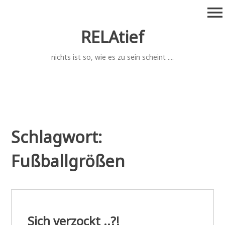
Zum
menu
Inhalt
springen
RELAtief
nichts ist so, wie es zu sein scheint ....
Schlagwort:
Fußballgrößen
Sich verzockt ..?!