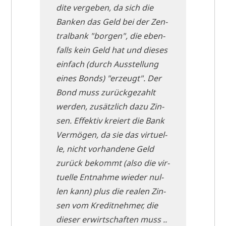
di­te ver­ge­ben, da sich die
Ban­ken das Geld bei der Zen­
tral­bank "bor­gen", die eben­
falls kein Geld hat und die­ses
ein­fach (durch Aus­stel­lung
eines Bonds) "erzeugt". Der
Bond muss zurück­ge­zahlt
wer­den, zusätz­lich dazu Zin­
sen. Effek­tiv kre­iert die Bank
Ver­mö­gen, da sie das vir­tu­el­
le, nicht vor­han­de­ne Geld
zurück bekommt (also die vir­
tu­el­le Ent­nah­me wie­der nul­
len kann) plus die rea­len Zin­
sen vom Kre­dit­neh­mer, die
die­ser erwirt­schaf­ten muss ..