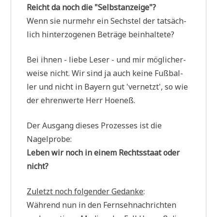
Reicht da noch die "Selbst­an­zei­ge"?
Wenn sie nur­mehr ein Sech­stel der tat­säch­
lich hin­ter­zo­ge­nen Beträ­ge beinhaltete?
Bei ihnen - lie­be Leser - und mir mög­li­cher­
wei­se nicht. Wir sind ja auch kei­ne Fuß­bal­
ler und nicht in Bay­ern gut 'ver­netzt', so wie
der ehren­wer­te Herr Hoeneß.
Der Aus­gang die­ses Pro­zes­ses ist die
Nagelprobe:
Leben wir noch in einem Rechts­staat oder
nicht?
Zuletzt noch fol­gen­der Gedan­ke
:
Wäh­rend nun in den Fern­seh­nach­rich­ten