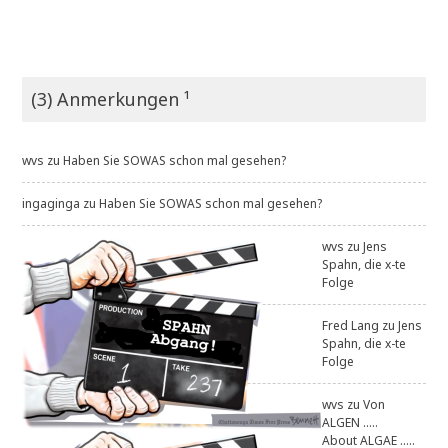
(3) Anmerkungen ¹
wvs
zu
Haben Sie SOWAS schon mal gesehen?
ingaginga
zu
Haben Sie SOWAS schon mal gesehen?
wvs
zu
Jens
Spahn, die x-te
Folge
Fred Lang
zu
Jens
Spahn, die x-te
Folge
wvs
zu
Von
ALGEN .....
About ALGAE .....