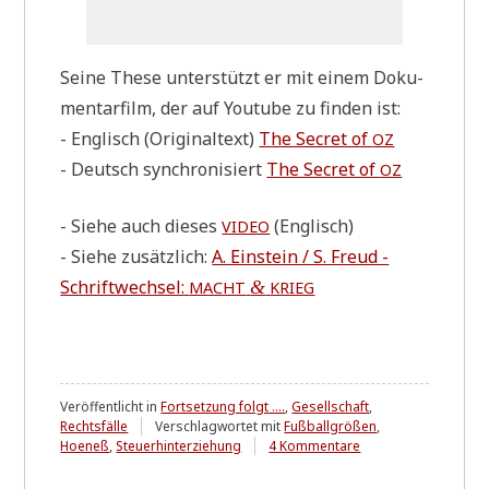
Sei­ne The­se unter­stützt er mit einem Doku­
men­tar­film, der auf You­tube zu fin­den ist:
- Eng­lisch (Ori­gi­nal­text)
The Secret of
OZ
- Deutsch syn­chro­ni­siert
The Secret of
OZ
- Sie­he auch die­ses
(Eng­lisch)
VIDEO
- Sie­he zusätz­lich:
A. Ein­stein / S. Freud -
Schrift­wech­sel:
&
MACHT
KRIEG
Veröffentlicht in
Fortsetzung folgt ....
,
Gesellschaft
,
Rechtsfälle
Verschlagwortet mit
Fußballgrößen
,
zu
Hoeneß
,
Steuerhinterziehung
4 Kommentare
Sich
verzockt