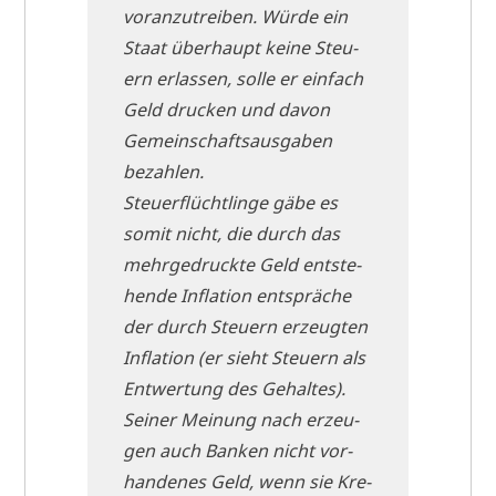
vor­an­zu­trei­ben. Wür­de ein
Staat über­haupt kei­ne Steu­
ern erlas­sen, sol­le er ein­fach
Geld drucken und davon
Gemein­schafts­aus­ga­ben
bezahlen.
Steu­er­flücht­lin­ge gäbe es
somit nicht, die durch das
mehr­ge­druck­te Geld ent­ste­
hen­de Infla­ti­on ent­sprä­che
der durch Steu­ern erzeug­ten
Infla­ti­on (er sieht Steu­ern als
Ent­wer­tung des Gehal­tes).
Sei­ner Mei­nung nach erzeu­
gen auch Ban­ken nicht vor­
han­de­nes Geld, wenn sie Kre­