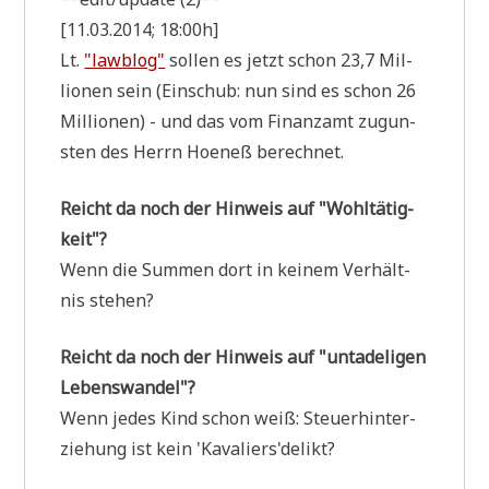
[11.03.2014; 18:00h]
Lt.
"law­blog"
sol­len es jetzt schon 23,7 Mil­
lio­nen sein (Ein­schub: nun sind es schon 26
Mil­lio­nen) - und das vom Finanz­amt zugun­
sten des Herrn Hoe­neß berechnet.
Reicht da noch der Hin­weis auf "Wohl­tä­tig­
keit"?
Wenn die Sum­men dort in kei­nem Ver­hält­
nis stehen?
Reicht da noch der Hin­weis auf "unta­de­li­gen
Lebenswandel"?
Wenn jedes Kind schon weiß: Steu­er­hin­ter­
zie­hung ist kein 'Kavaliers'delikt?