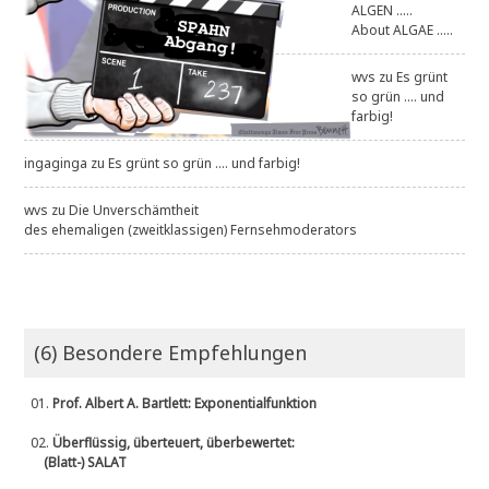
ALGEN .....
About ALGAE .....
wvs
zu
Es grünt
so grün .... und
farbig!
ingaginga
zu
Es grünt so grün .... und farbig!
wvs
zu
Die Unverschämtheit
des ehemaligen (zweitklassigen) Fernsehmoderators
(6) Besondere Empfehlungen
01.
Prof. Albert A. Bartlett: Exponentialfunktion
02.
Überflüssig, überteuert, überbewertet:
(Blatt-) SALAT