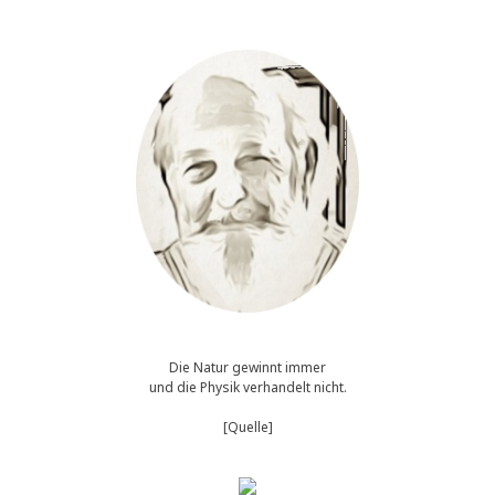
wahre
Motiv,
Freud'scher
Versprecher,
oder
einfach
nur
falsches
Wort
aus
Unkenntnis
...?
Die Natur gewinnt immer
und die Physik verhandelt nicht.
[Quelle]