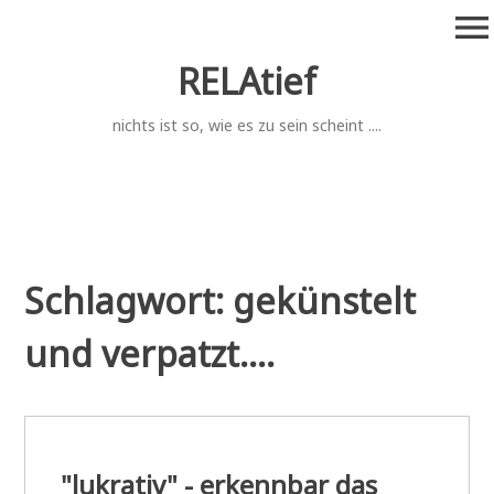
Zum
menu
Inhalt
springen
RELAtief
nichts ist so, wie es zu sein scheint ....
Schlagwort:
gekünstelt
und verpatzt....
"lukrativ" - erkennbar das