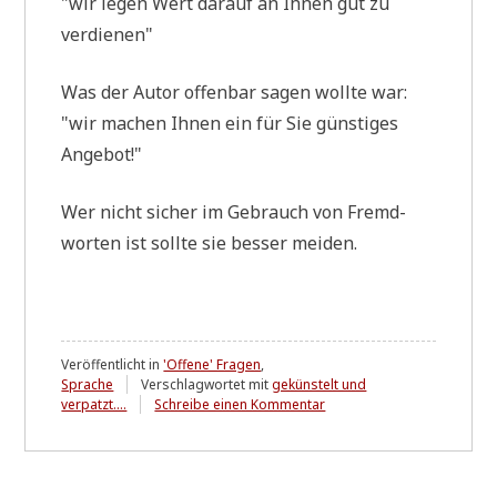
"wir legen Wert dar­auf an Ihnen gut zu
verdienen"
Was der Autor offen­bar sagen woll­te war:
"wir machen Ihnen ein für Sie gün­sti­ges
Angebot!"
Wer nicht sicher im Gebrauch von Fremd­
wor­ten ist soll­te sie bes­ser meiden.
Veröffentlicht in
'Offene' Fragen
,
Sprache
Verschlagwortet mit
gekünstelt und
zu
verpatzt....
Schreibe einen Kommentar
"lukrativ"
-
erkennbar
das