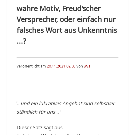
wahre Motiv, Freud'scher
Versprecher, oder einfach nur
falsches Wort aus Unkenntnis
...?
Veröffentlicht am
20.11.2021 02:03
von
wvs
"
.. und ein lukra­ti­ves Ange­bot sind selbst­ver­
ständ­lich für uns .."
Die­ser Satz sagt aus: