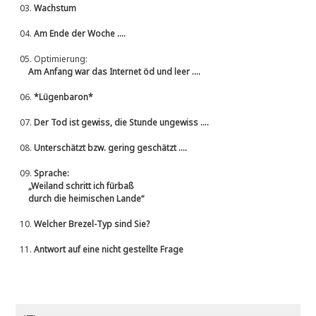
03.
Wachstum
04.
Am Ende der Woche ....
05.
Optimierung:
Am Anfang war das Internet öd und leer ....
06.
*Lügenbaron*
07.
Der Tod ist gewiss, die Stunde ungewiss ....
08.
Unterschätzt bzw. gering geschätzt ....
09.
Sprache:
„Weiland schritt ich fürbaß
durch die heimischen Lande“
10.
Welcher Brezel-Typ sind Sie?
11.
Antwort auf eine nicht gestellte Frage