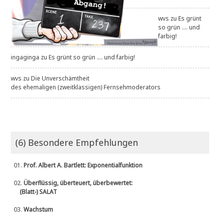
wvs
zu
Es grünt
so grün .... und
farbig!
ingaginga
zu
Es grünt so grün .... und farbig!
wvs
zu
Die Unverschämtheit
des ehemaligen (zweitklassigen) Fernsehmoderators
(6) Besondere Empfehlungen
01.
Prof. Albert A. Bartlett: Exponentialfunktion
02.
Überflüssig, überteuert, überbewertet:
(Blatt-) SALAT
03.
Wachstum