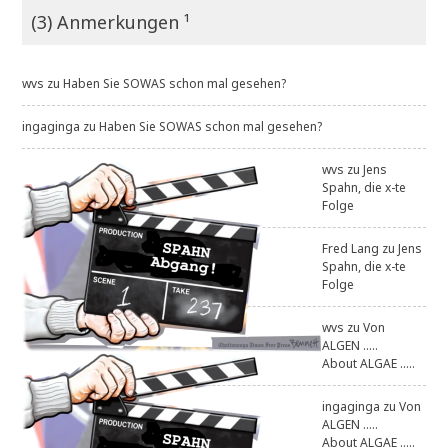
(3) Anmerkungen ¹
wvs
zu
Haben Sie SOWAS schon mal gesehen?
ingaginga
zu
Haben Sie SOWAS schon mal gesehen?
wvs
zu
Jens
Spahn, die x-te
Folge
Fred Lang
zu
Jens
Spahn, die x-te
Folge
wvs
zu
Von
ALGEN .....
About ALGAE .....
ingaginga
zu
Von
ALGEN .....
About ALGAE .....