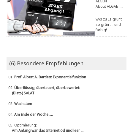
ALGEN .....
About ALGAE .....
wvs
zu
Es grünt
so grün .... und
farbig!
(6) Besondere Empfehlungen
01.
Prof. Albert A. Bartlett: Exponentialfunktion
02.
Überflüssig, überteuert, überbewertet:
(Blatt-) SALAT
03.
Wachstum
04.
Am Ende der Woche ....
05.
Optimierung:
Am Anfang war das Internet öd und leer ....