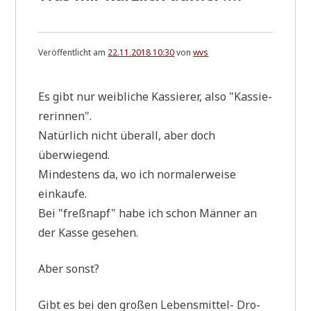
Veröffentlicht am
22.11.2018 10:30
von
wvs
Es gibt nur weib­li­che Kas­sie­rer, also "Kas­sie­
re­rin­nen".
Natür­lich nicht über­all, aber doch
überwiegend.
Min­de­stens da, wo ich nor­ma­ler­wei­se
einkaufe.
Bei "freß­napf" habe ich schon Män­ner an
der Kas­se gesehen.
Aber sonst?
Gibt es bei den gro­ßen Lebens­mit­tel- Dro­