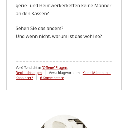
ge­rie- und Heim­wer­ker­ket­ten kei­ne Män­ner
an den Kassen?
Sehen Sie das anders?
Und wenn nicht, war­um ist das wohl so?
Veröffentlicht in
'Offene' Fragen
,
Beobachtungen
Verschlagwortet mit
Keine Männer als
zu
Kassierer?
6 Kommentare
Was
mir
kürzlich
auffiel
....