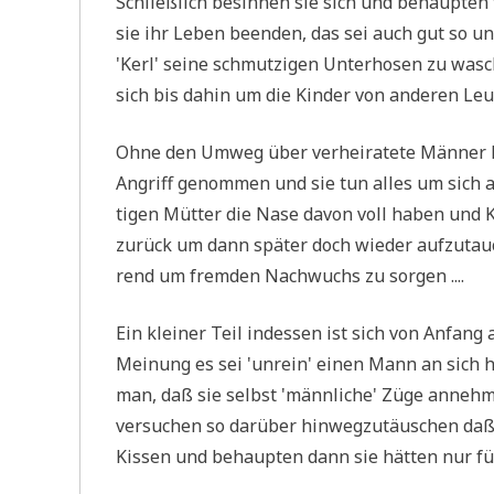
Schließ­lich besin­nen sie sich und behaup­ten for
sie ihr Leben been­den, das sei auch gut so un
'Kerl' sei­ne schmut­zi­gen Unter­ho­sen zu was
sich bis dahin um die Kin­der von ande­ren Leu­t
Ohne den Umweg über ver­hei­ra­te­te Män­ner h
Angriff genom­men und sie tun alles um sich als 
ti­gen Müt­ter die Nase davon voll haben und Kra
zurück um dann spä­ter doch wie­der auf­zu­tau­
rend um frem­den Nach­wuchs zu sorgen ....
Ein klei­ner Teil indes­sen ist sich von Anfang a
Mei­nung es sei 'unrein' einen Mann an sich her
man, daß sie selbst 'männ­li­che' Züge anneh­me
ver­su­chen so dar­über hin­weg­zu­täu­schen daß 
Kis­sen und behaup­ten dann sie hät­ten nur fürch