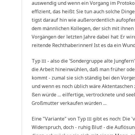
aus­wen­dig und wenn ein Vor­gang im Pro­to­kol
ef­fi­zi­ent, das heißt: Sie tun auch sol­che Din
tigst dar­auf hin wie außer­or­dent­lich auf­op­f
dem männ­li­chen Kol­le­gen, der sich mit ihnen 
Vor­gän­gen der letz­ten Jah­re dabei hat: Er wird
rei­ten­de Recht­ha­be­rin­nen! Ist es da ein Wun
Typ
- also die 'Son­der­grup­pe alte Jung­fern
III
die Arbeit hin­ein­wüh­len, daß man frü­her ode
kommt - zumal sie sich stän­dig bei den Vor­ge
und wenn es noch üblich wäre Akten­ta­schen zu
ßen wür­de .... eil­fer­ti­ge, ver­trock­ne­te und se
Groß­mutter ver­kau­fen würden ....
Eine "Vari­an­te" von Typ
gibt es noch: Die 've
III
Wider­spruch, doch - ruhig Blut! - die Auf­lö­s