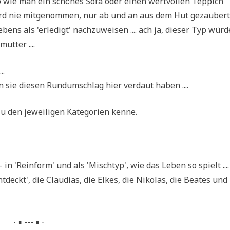
wie man ein schö­nes Sofa oder einen wert­vol­len Tep­pich
wird nie mit­ge­nom­men, nur ab und an aus dem Hut gezau­bert
ns als 'erle­digt' nach­zu­wei­sen .... ach ja, die­ser Typ wür­d
utter ....
..
sie die­sen Rund­um­schlag hier ver­daut haben ....
zu den jewei­li­gen Kate­go­rien kenne.
 in 'Rein­form' und als 'Misch­typ', wie das Leben so spielt ....
deckt', die Clau­di­as, die Elkes, die Niko­las, die Bea­tes und
∙ ▪ --- ▪ ∙