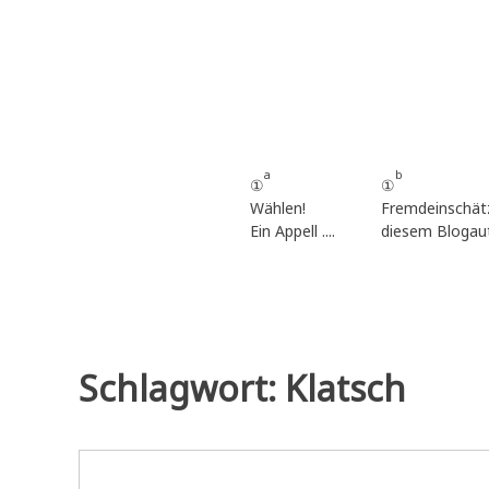
Zum
Inhalt
springen
a
b
①
①
Wählen!
Fremdeinschät
Ein Appell ....
diesem Blogau
Schlagwort:
Klatsch