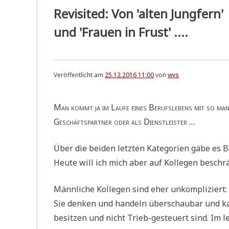
Revisited: Von 'alten Jungfern'
und 'Frauen in Frust' ....
Veröffentlicht am
25.12.2016 11:00
von
wvs
Man kommt ja im Lau­fe eines Berufs­le­bens mit so man­c
Geschäfts­part­ner oder als Dienstleister ....
Über die bei­den letz­ten Kate­go­rien gäbe es 
Heu­te will ich mich aber auf Kol­le­gen beschrä
Männ­li­che Kol­le­gen sind eher unkompliziert:
Sie den­ken und han­deln über­schau­bar und ka
besit­zen und nicht Trieb-gesteu­ert sind. Im let