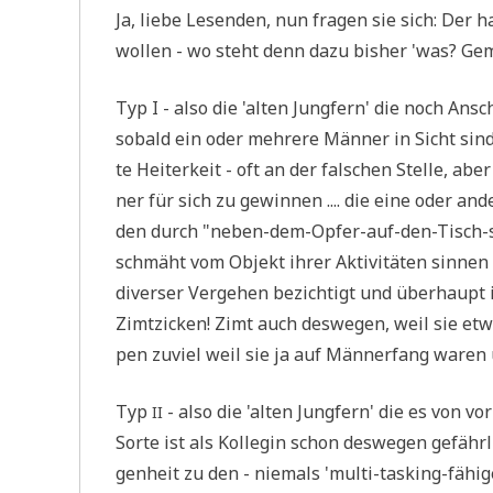
Ja, lie­be Lesen­den, nun fra­gen sie sich: Der 
wol­len - wo steht denn dazu bis­her 'was? Gema
Typ I - also die 'alten Jung­fern' die noch An
sobald ein oder meh­re­re Män­ner in Sicht sind
te Hei­ter­keit - oft an der fal­schen Stel­le, ab
ner für sich zu gewin­nen .... die eine oder and
den durch "neben-dem-Opfer-auf-den-Tisch-set­ze
schmäht vom Objekt ihrer Akti­vi­tä­ten sin­nen s
diver­ser Ver­ge­hen bezich­tigt und über­haupt ist 
Zimt­zicken! Zimt auch des­we­gen, weil sie e
pen zuviel weil sie ja auf Män­ner­fang waren u
Typ
- also die 'alten Jung­fern' die es von vor
II
Sor­te ist als Kol­le­gin schon des­we­gen gefähr
gen­heit zu den - nie­mals 'mul­ti-tas­king-fähi­