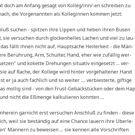
hat doch am Anfang gesagt von Kol­le­g/in­n/-en schrei­ben zu
ch, die Vor­ge­nann­ten als Kol­le­gin­nen kom­men jetzt:
schluß suchen - spit­zen ihre Lip­pen und heben ihren Busen
, sie ver­su­chen durch glocken­hel­les Lachen und viel zu lau­
er das fällt ihnen nicht auf, Haupt­sa­che Hei­ter­keit - die Män­
e­re Berüh­rung, Arm, Schul­ter, Hand, eher wie zufäl­lig wer­
n" und koket­te Dre­hun­gen situa­tiv ein­ge­setzt .... ver­
ie auf Rache, der Kol­le­ge wird hin­ter vor­ge­hal­te­ner Hand
er ja auch fach­lich und so wei­ter ..... ver­bie­ster­te, gif­ti­ge
twas mol­lig sind - von den Frust-Gebäck­stücken oder dem Hap
nd nicht die Eßmen­ge kal­ku­lie­ren konnten ....
n­her­ein gar­nicht erst ver­su­chen Anschluß zu fin­den - die­se
­lich, weil sie bestän­dig auf eine Chan­ce lau­ern ihre Über­le­
gen' Män­nern zu bewei­sen .... sie ken­nen alle Vor­schrif­ten