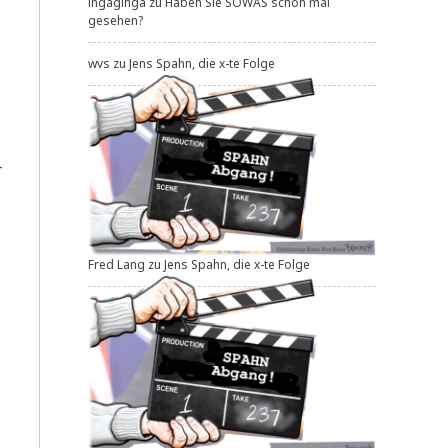
ingaginga
zu
Haben Sie SOWAS schon mal
gesehen?
wvs
zu
Jens Spahn, die x-te Folge
­
Fred Lang
zu
Jens Spahn, die x-te Folge