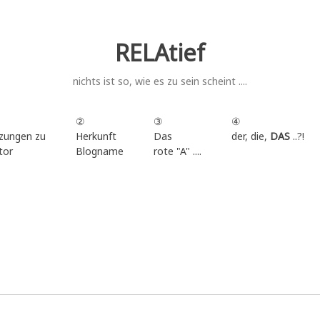
RELAtief
nichts ist so, wie es zu sein scheint ....
②
③
④
zungen zu
Herkunft
Das
der, die,
DAS
..?!
tor
Blogname
rote "A" ....
.