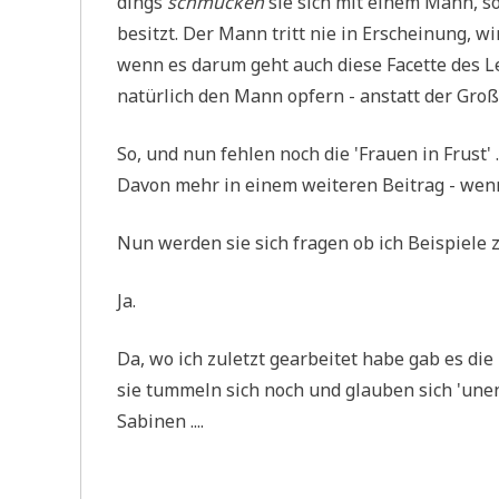
dings
schmücken
sie sich mit einem Mann, so 
besitzt. Der Mann tritt nie in Erschei­nung, 
wenn es dar­um geht auch die­se Facet­te des Lebe
natür­lich den Mann opfern - anstatt der Großm
So, und nun feh­len noch die 'Frau­en in Frust' ..
Davon mehr in einem wei­te­ren Bei­trag - wenn 
Nun wer­den sie sich fra­gen ob ich Bei­spie­le 
Ja.
Da, wo ich zuletzt gear­bei­tet habe gab es die -
sie tum­meln sich noch und glau­ben sich 'unent­
Sabinen ....