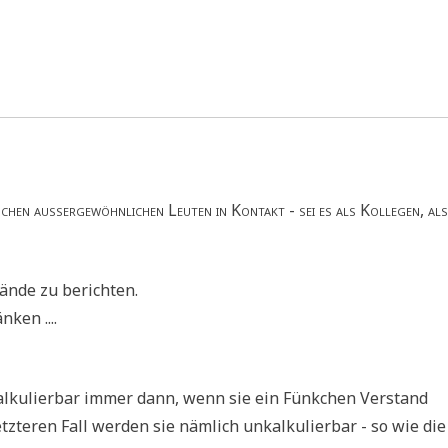
hen außer­ge­wöhn­li­chen Leu­ten in Kon­takt - sei es als Kol­le­gen, als
Bän­de zu berichten.
nken ....
l­ku­lier­bar immer dann, wenn sie ein Fünk­chen Ver­stand
z­te­ren Fall wer­den sie näm­lich unkal­ku­lier­bar - so wie die