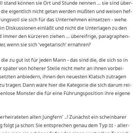
l stand kön­nen sie Ort und Stun­de nen­nen .... sie sind über­
­ge die eigent­lich nicht getan wer­den müß­ten und wei­sen hef­
e­rungs­voll sie sich für das Unter­neh­men ein­set­zen - wehe
in Dis­kus­sio­nen ein­läßt und nicht die Unter­la­gen zu den
 immer den kür­ze­ren zie­hen .... über­eif­ri­ge, para­gra­phen­
­der, wenn sie sich 'vege­ta­risch' ernähren?
' die zu gut ist für jeden Mann - das sind die, die sich so in
r spä­ter von höhe­rer Stel­le nicht mehr an ihnen vor­bei­
­setz­ten anbie­dern, ihnen den neue­sten Klatsch zutra­gen
 tra­gen: Dann wäre hier die Kate­go­rie die sich dar­um rei­
e­len­lo­se Mon­ster die für eine Füh­rungs­po­si­ti­on ihre eige­ne
r­hei­ra­te­ten alten Jung­fern' ...! Zunächst ein schein­ba­rer
ung folgt ja schon: Sie ent­spre­chen genau dem Typ
- aller­
III