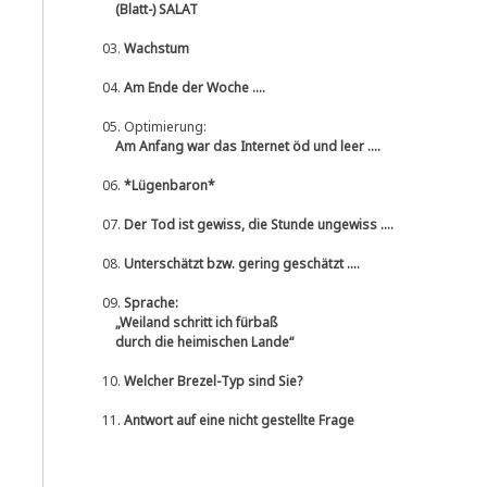
(Blatt-) SALAT
03.
Wachstum
04.
Am Ende der Woche ....
05.
Optimierung:
Am Anfang war das Internet öd und leer ....
06.
*Lügenbaron*
07.
Der Tod ist gewiss, die Stunde ungewiss ....
08.
Unterschätzt bzw. gering geschätzt ....
09.
Sprache:
„Weiland schritt ich fürbaß
durch die heimischen Lande“
10.
Welcher Brezel-Typ sind Sie?
11.
Antwort auf eine nicht gestellte Frage