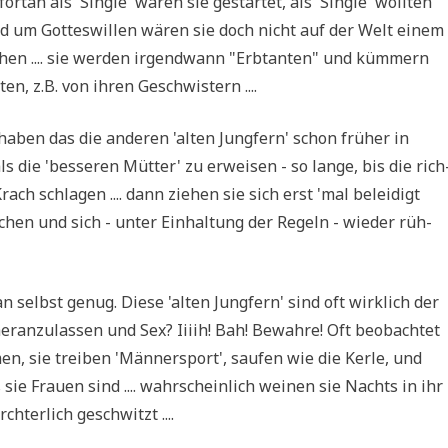
t­an als 'Sin­gle' wären sie gestar­tet, als 'Sin­gle' woll­ten
d um Got­tes­wil­len wären sie doch nicht auf der Welt einem
chen .... sie wer­den irgend­wann "Erb­tan­ten" und küm­mern
en, z.B. von ihren Geschwistern ....
aben das die ande­ren 'alten Jung­fern' schon frü­her in
die 'bes­se­ren Müt­ter' zu erwei­sen - so lan­ge, bis die rich
ch schla­gen .... dann zie­hen sie sich erst 'mal belei­digt
chen und sich - unter Ein­hal­tung der Regeln - wie­der rüh­
n selbst genug. Die­se 'alten Jung­fern' sind oft wirk­lich der
­an­zu­las­sen und Sex? Iiiih! Bah! Bewah­re! Oft beob­ach­tet
n, sie trei­ben 'Män­ner­sport', sau­fen wie die Ker­le, und
sie Frau­en sind .... wahr­schein­lich wei­nen sie Nachts in ihr
­ter­lich geschwitzt ....