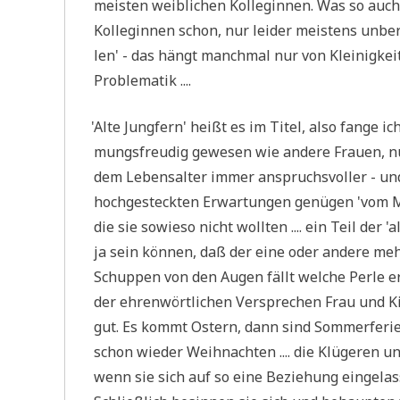
mei­sten weib­li­chen Kol­le­gin­nen. Was so auch
Kol­le­gin­nen schon, nur lei­der mei­stens unbe
len' - das hängt manch­mal nur von Klei­nig­kei
Problematik ....
'
Alte Jung­fern' heißt es im Titel, also fan­ge 
mungs­freu­dig gewe­sen wie ande­re Frau­en, nu
dem Lebens­al­ter immer anspruchs­vol­ler - un
hoch­ge­steck­ten Erwar­tun­gen genü­gen 'vom
die sie sowie­so nicht woll­ten .... ein Teil der '
ja sein kön­nen, daß der eine oder ande­re meh
Schup­pen von den Augen fällt wel­che Per­le er d
der ehren­wört­li­chen Ver­spre­chen Frau und K
gut. Es kommt Ostern, dann sind Som­mer­fe­ri­e
schon wie­der Weih­nach­ten .... die Klü­ge­ren
wenn sie sich auf so eine Bezie­hung ein­ge­la