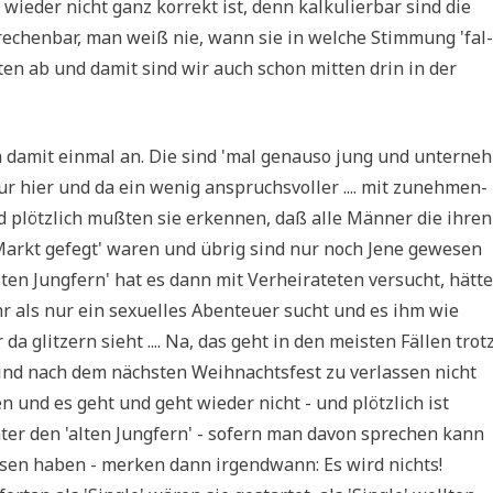
 wie­der nicht ganz kor­rekt ist, denn kal­ku­lier­bar sind die
­re­chen­bar, man weiß nie, wann sie in wel­che Stim­mung 'fal­
­ten ab und damit sind wir auch schon mit­ten drin in der
ich damit ein­mal an. Die sind 'mal genau­so jung und unter­neh
r hier und da ein wenig anspruchs­vol­ler .... mit zuneh­men­
d plötz­lich muß­ten sie erken­nen, daß alle Män­ner die ihren
 Markt gefegt' waren und übrig sind nur noch Jene gewe­sen
alten Jung­fern' hat es dann mit Ver­hei­ra­te­ten ver­sucht, hät­te
r als nur ein sexu­el­les Aben­teu­er sucht und es ihm wie
a glit­zern sieht .... Na, das geht in den mei­sten Fäl­len trot
ind nach dem näch­sten Weih­nachts­fest zu ver­las­sen nicht
n und es geht und geht wie­der nicht - und plötz­lich ist
 unter den 'alten Jung­fern' - sofern man davon spre­chen kann
s­sen haben - mer­ken dann irgend­wann: Es wird nichts!