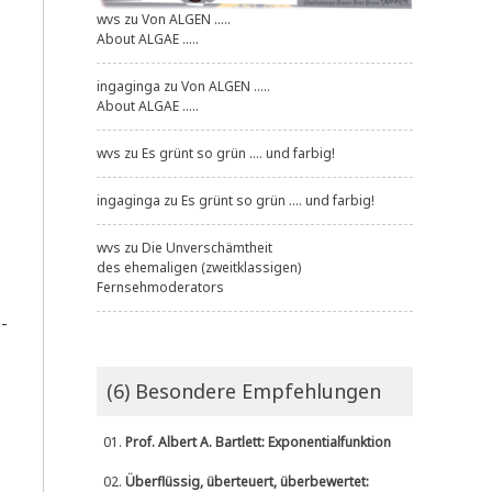
wvs
zu
Von ALGEN .....
About ALGAE .....
ingaginga
zu
Von ALGEN .....
About ALGAE .....
wvs
zu
Es grünt so grün .... und farbig!
ingaginga
zu
Es grünt so grün .... und farbig!
wvs
zu
Die Unverschämtheit
des ehemaligen (zweitklassigen)
Fernsehmoderators
­
(6) Besondere Empfehlungen
01.
Prof. Albert A. Bartlett: Exponentialfunktion
02.
Überflüssig, überteuert, überbewertet: