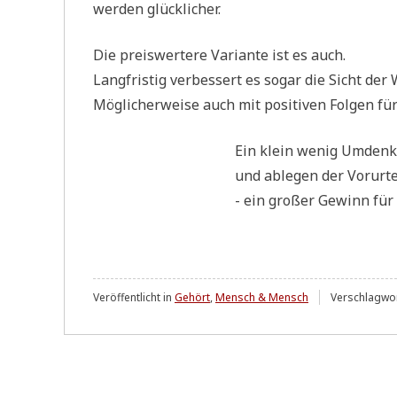
wer­den glücklicher.
Die preis­wer­te­re Vari­an­te ist es auch.
Lang­fri­stig ver­bes­sert es sogar die Sicht der
Mög­li­cher­wei­se auch mit posi­ti­ven Fol­gen f
Ein klein wenig Umden
und able­gen der Vorurte
- ein gro­ßer Gewinn für 
Veröffentlicht in
Gehört
,
Mensch & Mensch
Verschlagwor