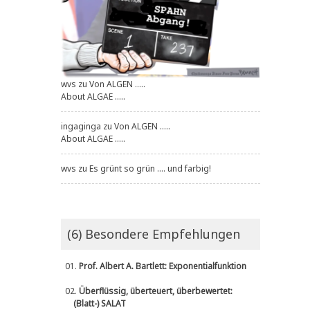
wvs
zu
Von ALGEN .....
About ALGAE .....
ingaginga
zu
Von ALGEN .....
About ALGAE .....
wvs
zu
Es grünt so grün .... und farbig!
(6) Besondere Empfehlungen
01.
Prof. Albert A. Bartlett: Exponentialfunktion
02.
Überflüssig, überteuert, überbewertet:
(Blatt-) SALAT