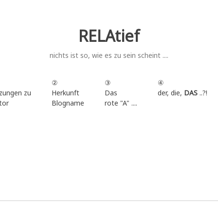
RELAtief
nichts ist so, wie es zu sein scheint ....
②
③
④
zungen zu
Herkunft
Das
der, die,
DAS
..?!
tor
Blogname
rote "A" ....
.