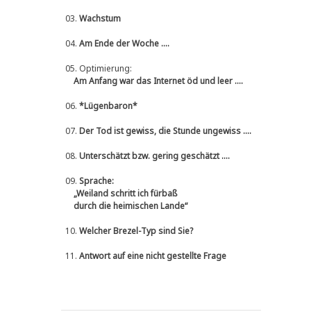
03.
Wachstum
04.
Am Ende der Woche ....
05.
Optimierung:
Am Anfang war das Internet öd und leer ....
06.
*Lügenbaron*
07.
Der Tod ist gewiss, die Stunde ungewiss ....
08.
Unterschätzt bzw. gering geschätzt ....
09.
Sprache:
„Weiland schritt ich fürbaß
durch die heimischen Lande“
10.
Welcher Brezel-Typ sind Sie?
11.
Antwort auf eine nicht gestellte Frage