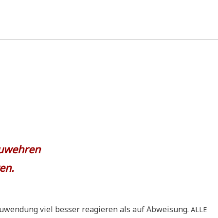
bzuwehren
ren.
wen­dung viel bes­ser reagie­ren als auf Abwei­sung.
ALLE