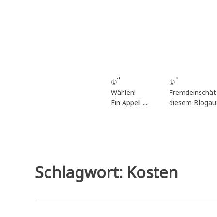
Zum
Inhalt
springen
a
b
①
①
Wählen!
Fremdeinschät
Ein Appell ....
diesem Blogau
Schlagwort:
Kosten