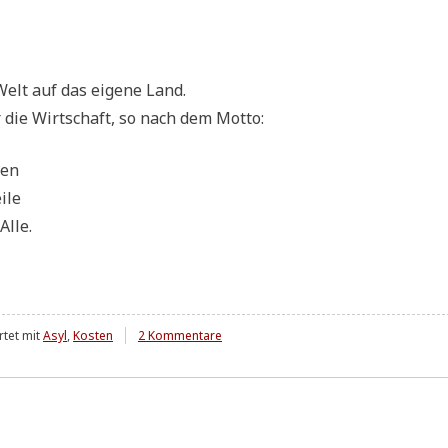
 Welt auf das eige­ne Land.
ür die Wirt­schaft, so nach dem Motto:
ken
ile
Alle.
zu
tet mit
Asyl
,
Kosten
2 Kommentare
Kalkulation