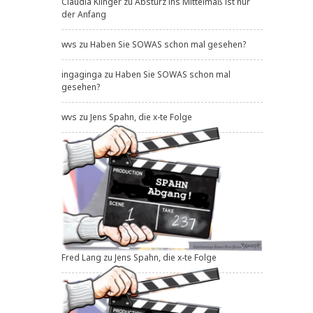
Claudia Klinger
zu
Absturz ins Mittelmaß ist nur
der Anfang
wvs
zu
Haben Sie SOWAS schon mal gesehen?
ingaginga
zu
Haben Sie SOWAS schon mal
gesehen?
wvs
zu
Jens Spahn, die x-te Folge
Fred Lang
zu
Jens Spahn, die x-te Folge