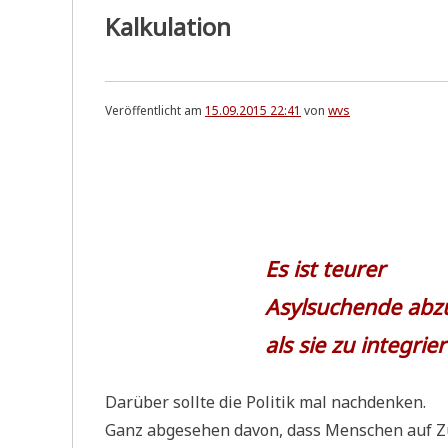
Kalkulation
Veröffentlicht am
15.09.2015 22:41
von
wvs
.
Es ist teurer
Asyl­su­chen­de a
als sie zu integrie
Dar­über soll­te die Poli­tik mal nachdenken.
Ganz abge­se­hen davon, dass Men­schen auf Zu