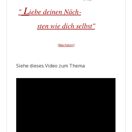
L
"
iebe dei­nen Näch­
sten wie dich selbst"
[
Näch­sten
]
Sie­he die­ses Video zum Thema