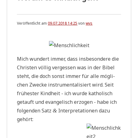
Veröffentlicht am
09.07.2018 14:25
von
wvs
Mich wun­dert immer, dass ins­be­son­de­re die
Chri­sten völ­lig ver­ges­sen was in der Bibel
steht, die doch sonst immer für alle mög­li­
chen Zwecke instru­men­ta­li­siert wird. Seit
frü­he­ster Kind­heit - ich wur­de katho­lisch
getauft und evan­ge­lisch erzo­gen - habe ich
fol­gen­den Satz
Inter­pre­ta­tio­nen dazu
&
gehört: