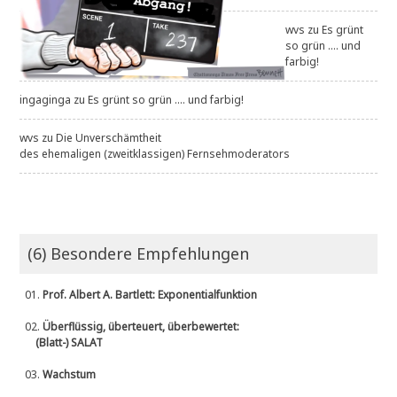
wvs
zu
Es grünt
so grün .... und
farbig!
ingaginga
zu
Es grünt so grün .... und farbig!
wvs
zu
Die Unverschämtheit
des ehemaligen (zweitklassigen) Fernsehmoderators
(6) Besondere Empfehlungen
01.
Prof. Albert A. Bartlett: Exponentialfunktion
02.
Überflüssig, überteuert, überbewertet:
(Blatt-) SALAT
03.
Wachstum