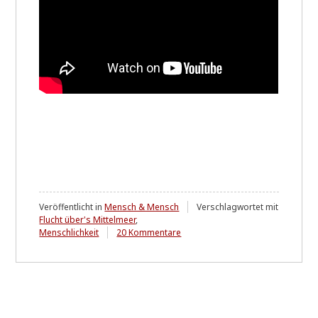
Veröffentlicht in
Mensch & Mensch
Verschlagwortet mit
Flucht über's Mittelmeer
,
zu
Menschlichkeit
20 Kommentare
Worum
es
wirklich
geht