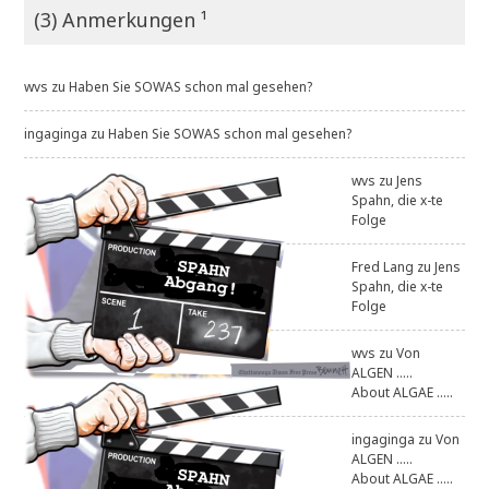
(3) Anmerkungen ¹
wvs
zu
Haben Sie SOWAS schon mal gesehen?
ingaginga
zu
Haben Sie SOWAS schon mal gesehen?
wvs
zu
Jens
Spahn, die x-te
Folge
Fred Lang
zu
Jens
Spahn, die x-te
Folge
wvs
zu
Von
ALGEN .....
About ALGAE .....
ingaginga
zu
Von
ALGEN .....
About ALGAE .....