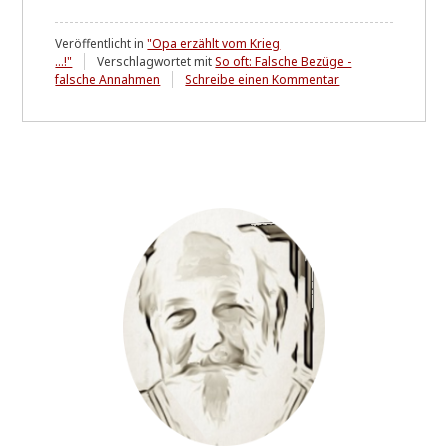
Veröffentlicht in
"Opa erzählt vom Krieg
...!"
Verschlagwortet mit
So oft: Falsche Bezüge -
zu
falsche Annahmen
Schreibe einen Kommentar
Bei
Hufgeräuschen
n
i
c
h
t
zuerst
an
Zebras
denken
...!