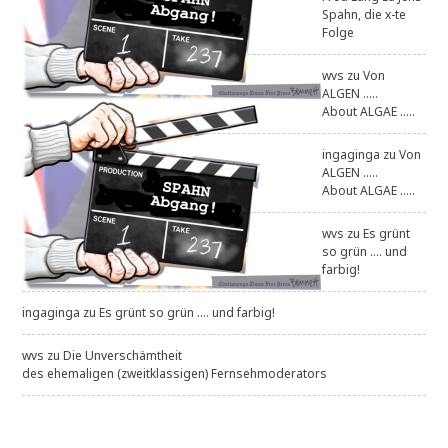
Spahn, die x-te
Folge
wvs
zu
Von
ALGEN .....
About ALGAE .....
ingaginga
zu
Von
ALGEN .....
About ALGAE .....
wvs
zu
Es grünt
so grün .... und
farbig!
ingaginga
zu
Es grünt so grün .... und farbig!
wvs
zu
Die Unverschämtheit
des ehemaligen (zweitklassigen) Fernsehmoderators