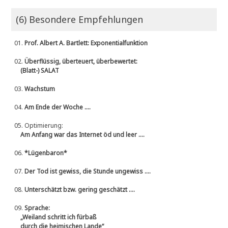
(6) Besondere Empfehlungen
01.
Prof. Albert A. Bartlett: Exponentialfunktion
02.
Überflüssig, überteuert, überbewertet:
(Blatt-) SALAT
03.
Wachstum
04.
Am Ende der Woche ....
05.
Optimierung:
Am Anfang war das Internet öd und leer ....
06.
*Lügenbaron*
07.
Der Tod ist gewiss, die Stunde ungewiss ....
08.
Unterschätzt bzw. gering geschätzt ....
09.
Sprache:
„Weiland schritt ich fürbaß
durch die heimischen Lande“