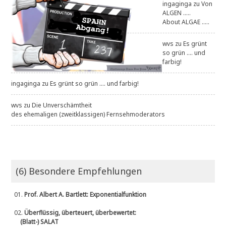
ingaginga
zu
Von
.
ALGEN .....
2
About ALGAE .....
0
2
4
wvs
zu
Es grünt
;
so grün .... und
1
farbig!
0
:
ingaginga
zu
Es grünt so grün .... und farbig!
1
0
h
wvs
zu
Die Unverschämtheit
]
des ehemaligen (zweitklassigen) Fernsehmoderators
(6) Besondere Empfehlungen
01.
Prof. Albert A. Bartlett: Exponentialfunktion
02.
Überflüssig, überteuert, überbewertet:
(Blatt-) SALAT