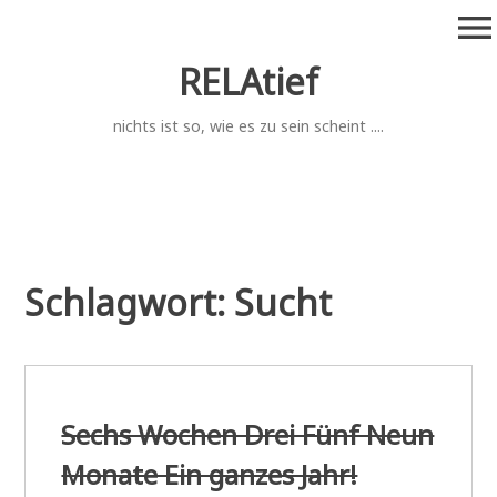
Zum
menu
Inhalt
springen
RELAtief
nichts ist so, wie es zu sein scheint ....
Schlagwort:
Sucht
Sechs Wochen Drei Fünf Neun
Monate Ein ganzes Jahr!