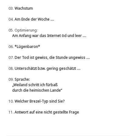
03.
Wachstum
04.
Am Ende der Woche ....
05.
Optimierung:
Am Anfang war das Internet öd und leer ....
06.
*Lügenbaron*
07.
Der Tod ist gewiss, die Stunde ungewiss ....
08.
Unterschätzt bzw. gering geschätzt ....
09.
Sprache:
„Weiland schritt ich fürbaß
durch die heimischen Lande“
10.
Welcher Brezel-Typ sind Sie?
11.
Antwort auf eine nicht gestellte Frage