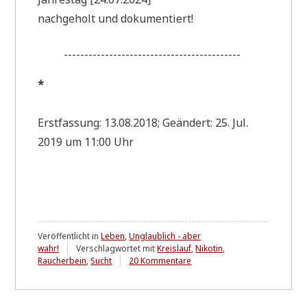
nach­ge­holt und dokumentiert!
-------------------------------------------
*
Erst­fas­sung: 13.08.2018; Geän­dert: 25. Jul.
2019 um 11:00 Uhr
Veröffentlicht in
Leben
,
Unglaublich - aber
wahr!
Verschlagwortet mit
Kreislauf
,
Nikotin
,
zu
Raucherbein
,
Sucht
20 Kommentare
S
e
c