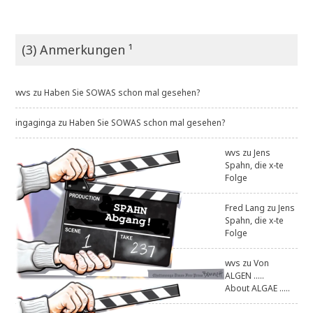
*
[
1
0
(3) Anmerkungen ¹
.
0
9
wvs
zu
Haben Sie SOWAS schon mal gesehen?
.
2
2
ingaginga
zu
Haben Sie SOWAS schon mal gesehen?
]
*
wvs
zu
Jens
u
Spahn, die x-te
p
Folge
d
a
t
Fred Lang
zu
Jens
e
Spahn, die x-te
*
Folge
[
2
wvs
zu
Von
7
ALGEN .....
.
About ALGAE .....
0
6