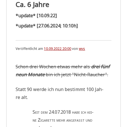
Ca. 6 Jahre
*update* [10.09.22]
*update* [27.06.2024; 10:10h]
Veröffentlicht am
10.09.2022 20:00
von
wvs
Schon drei Wochen etwas mehr als
drei fünf
neun Mona­te
bin ich jetzt "Nicht-Rau­cher".
Statt 90 wer­de ich nun bestimmt 100 Jah­
re alt.
Seit dem 24.07.2018 habe ich kei­
ne Ziga­ret­te mehr ange­fasst und