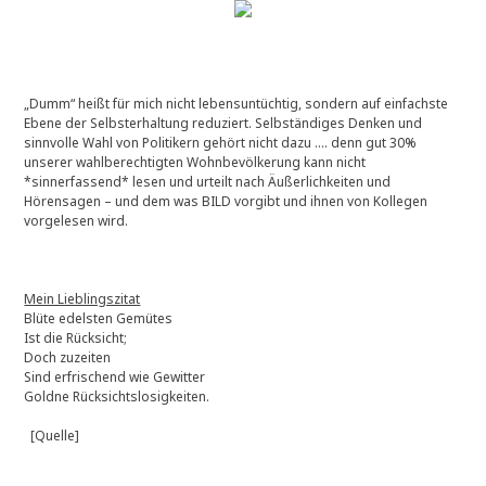
e
E
i
n
g
„Dumm“ heißt für mich nicht lebensuntüchtig, sondern auf einfachste
a
Ebene der Selbsterhaltung reduziert. Selbständiges Denken und
n
sinnvolle Wahl von Politikern gehört nicht dazu …. denn gut 30%
z
unserer wahlberechtigten Wohnbevölkerung kann nicht
e
*sinnerfassend* lesen und urteilt nach Äußerlichkeiten und
s
Hörensagen – und dem was BILD vorgibt und ihnen von Kollegen
J
vorgelesen wird.
a
h
r
!
Mein Lieblingszitat
Ca.
Blüte edelsten Gemütes
6
Ist die Rücksicht;
Jahre
Doch zuzeiten
*
Sind erfrischend wie Gewitter
u
Goldne Rücksichtslosigkeiten.
p
d
[Quelle]
a
t
e