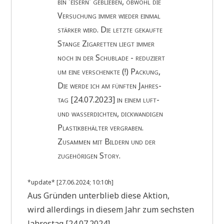
bin 'eisern' geblie­ben, obwohl die
Ver­su­chung immer wie­der ein­mal
stär­ker wird. Die letz­te gekauf­te
Stan­ge Ziga­ret­ten liegt immer
noch in der Schub­la­de - redu­ziert
um eine ver­schenk­te (!) Packung,
Die wer­de ich am fünf­ten Jah­res­
tag [24.07.2023] in einem luft-
und was­ser­dich­ten, dick­wan­di­gen
Pla­stik­be­häl­ter ver­gra­ben.
Zusam­men mit Bil­dern und der
zuge­hö­ri­gen Story.
*update* [27.06.2024; 10:10h]
Aus Grün­den unter­blieb die­se Aktion,
wird aller­dings in die­sem Jahr zum sech­sten
Jah­res­tag [24.07.2024]