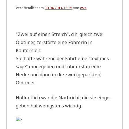
Veröffentlicht am
30.04.2014 13:25
von
wvs
.
"Zwei auf einen Streich", d.h. gleich zwei
Old­ti­mer, zer­stör­te eine Fah­re­rin in
Kalifornien:
Sie hat­te wäh­rend der Fahrt eine "text mes­
sa­ge" ein­ge­ge­ben und fuhr erst in eine
Hecke und dann in die zwei (gepark­ten)
Oldtimer.
Hof­fent­lich war die Nach­richt, die sie ein­ge­
ge­ben hat wenig­stens wichtig.