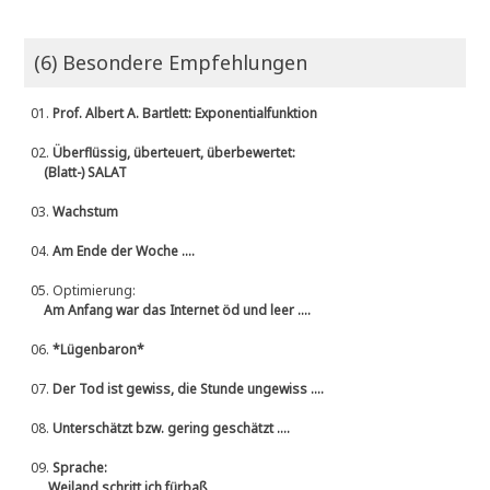
(6) Besondere Empfehlungen
01.
Prof. Albert A. Bartlett: Exponentialfunktion
02.
Überflüssig, überteuert, überbewertet:
(Blatt-) SALAT
03.
Wachstum
04.
Am Ende der Woche ....
05.
Optimierung:
Am Anfang war das Internet öd und leer ....
06.
*Lügenbaron*
07.
Der Tod ist gewiss, die Stunde ungewiss ....
08.
Unterschätzt bzw. gering geschätzt ....
09.
Sprache:
„Weiland schritt ich fürbaß