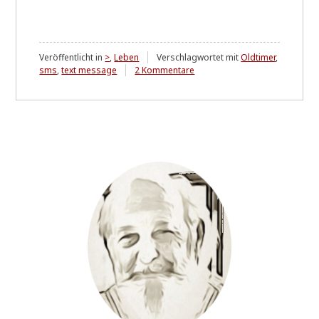
Veröffentlicht in
>
,
Leben
Verschlagwortet mit
Oldtimer
,
zu
sms
,
text message
2 Kommentare
Gleich
zwei
....