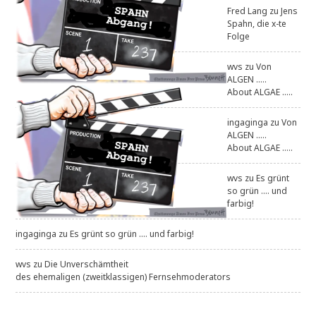
Fred Lang
zu
Jens
Spahn, die x-te
Folge
wvs
zu
Von
ALGEN .....
About ALGAE .....
ingaginga
zu
Von
ALGEN .....
About ALGAE .....
wvs
zu
Es grünt
so grün .... und
farbig!
ingaginga
zu
Es grünt so grün .... und farbig!
wvs
zu
Die Unverschämtheit
des ehemaligen (zweitklassigen) Fernsehmoderators