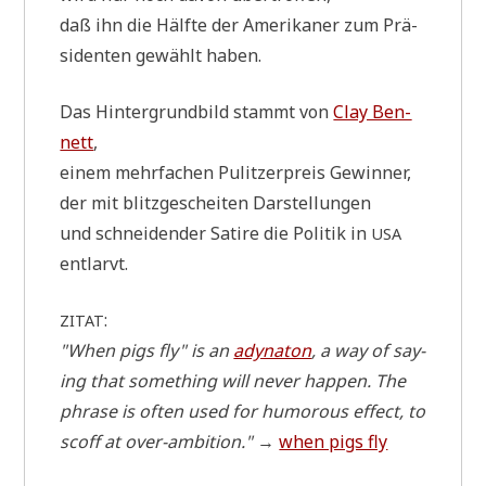
daß ihn die Hälf­te der Ame­ri­ka­ner zum Prä­
si­den­ten gewählt haben.
Das Hin­ter­grund­bild stammt von
Clay Ben­
nett
,
einem mehr­fa­chen Pulit­zer­preis Gewin­ner,
der mit blitz­ge­schei­ten Darstellungen
und schnei­den­der Sati­re die Poli­tik in
USA
entlarvt.
:
ZITAT
"When pigs fly" is an
ady­na­ton
, a way of say­
ing that some­thing will never hap­pen. The
phra­se is often used for humo­rous effect, to
scoff at over-ambi­ti­on."
→
when pigs fly