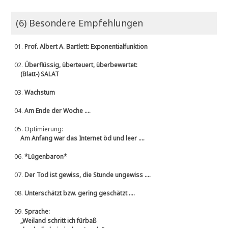
(6) Besondere Empfehlungen
01.
Prof. Albert A. Bartlett: Exponentialfunktion
02.
Überflüssig, überteuert, überbewertet:
(Blatt-) SALAT
03.
Wachstum
04.
Am Ende der Woche ....
05.
Optimierung:
Am Anfang war das Internet öd und leer ....
06.
*Lügenbaron*
07.
Der Tod ist gewiss, die Stunde ungewiss ....
08.
Unterschätzt bzw. gering geschätzt ....
09.
Sprache:
„Weiland schritt ich fürbaß