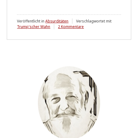
Veröffentlicht in
Absurditäten
Verschlagwortet mit
zu
Trump'scher Wahn
2 Kommentare
Schauen
Sie
mal
...!