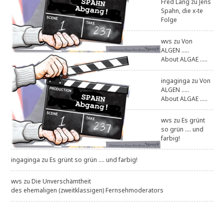
Fred Lang
zu
Jens
Spahn, die x-te
Folge
wvs
zu
Von
ALGEN .....
About ALGAE .....
ingaginga
zu
Von
ALGEN .....
About ALGAE .....
wvs
zu
Es grünt
so grün .... und
farbig!
ingaginga
zu
Es grünt so grün .... und farbig!
wvs
zu
Die Unverschämtheit
des ehemaligen (zweitklassigen) Fernsehmoderators