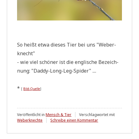
So heißt etwa die­ses Tier bei uns "Weber­
knecht"
- wie viel schö­ner ist die eng­li­sche Bezeich­
nung: "Dad­dy-Long-Leg-Spi­der" ....
*
[
Bild-Quel­le
]
Veröffentlicht in
Mensch & Tier
Verschlagwortet mit
zu
Weberknechte
Schreibe einen Kommentar
Manchmal
....