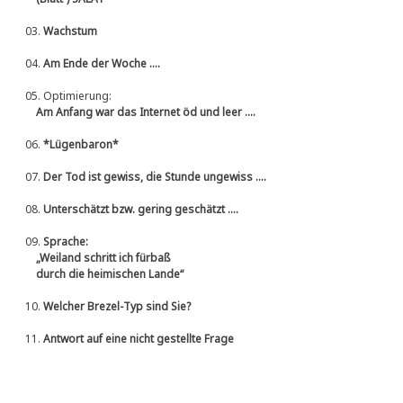
03.
Wachstum
04.
Am Ende der Woche ....
05.
Optimierung:
Am Anfang war das Internet öd und leer ....
06.
*Lügenbaron*
07.
Der Tod ist gewiss, die Stunde ungewiss ....
08.
Unterschätzt bzw. gering geschätzt ....
09.
Sprache:
„Weiland schritt ich fürbaß
durch die heimischen Lande“
10.
Welcher Brezel-Typ sind Sie?
11.
Antwort auf eine nicht gestellte Frage