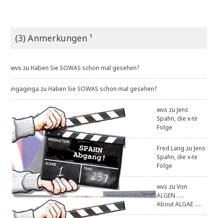
(3) Anmerkungen ¹
wvs
zu
Haben Sie SOWAS schon mal gesehen?
ingaginga
zu
Haben Sie SOWAS schon mal gesehen?
wvs
zu
Jens
Spahn, die x-te
Folge
Fred Lang
zu
Jens
Spahn, die x-te
Folge
wvs
zu
Von
ALGEN .....
About ALGAE .....