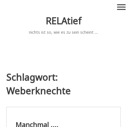
Zum
menu
Inhalt
springen
RELAtief
nichts ist so, wie es zu sein scheint ....
Schlagwort:
Weberknechte
Manchmal ....