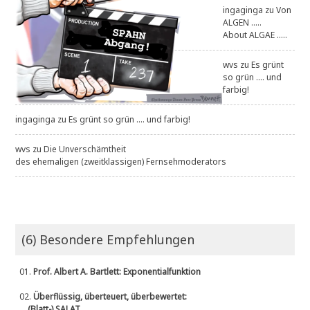
ingaginga
zu
Von
ALGEN .....
About ALGAE .....
wvs
zu
Es grünt
so grün .... und
farbig!
ingaginga
zu
Es grünt so grün .... und farbig!
wvs
zu
Die Unverschämtheit
des ehemaligen (zweitklassigen) Fernsehmoderators
(6) Besondere Empfehlungen
01.
Prof. Albert A. Bartlett: Exponentialfunktion
02.
Überflüssig, überteuert, überbewertet:
(Blatt-) SALAT