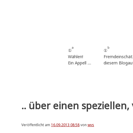
Zum
Inhalt
springen
a
b
①
①
Wählen!
Fremdeinschät
Ein Appell ....
diesem Blogau
.. über einen speziellen,
Veröffentlicht am
16.09.2013 08:58
von
wvs