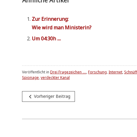
Ähnliche Artikel
Zur Erin­ne­rung:
Wie wird man Ministerin?
Um 04:30h ....
Veröffentlicht in
Drei Fragezeichen ....
,
Forschung
,
Internet
,
Schnüff
Spionage
,
verdeckter Kanal
Beitragsnavigation
navigate_before
Vorheriger Beitrag