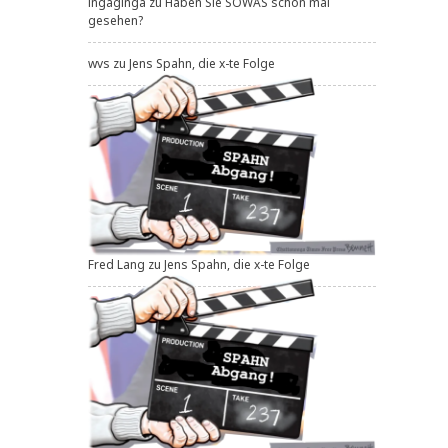
ingaginga
zu
Haben Sie SOWAS schon mal
gesehen?
wvs
zu
Jens Spahn, die x-te Folge
Fred Lang
zu
Jens Spahn, die x-te Folge