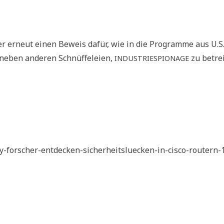
ier erneut einen Beweis dafür, wie in die Pro­gram­me aus U.S.
neben ande­ren Schnüf­fe­lei­en,
zu betre
INDUSTRIESPIONAGE
ity-forscher-entdecken-sicherheitsluecken-in-cisco-routern-