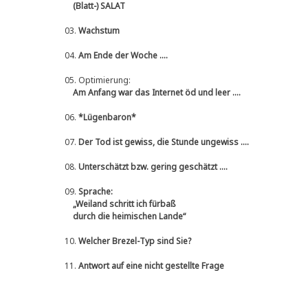
(Blatt-) SALAT
03.
Wachstum
04.
Am Ende der Woche ....
05.
Optimierung:
Am Anfang war das Internet öd und leer ....
06.
*Lügenbaron*
07.
Der Tod ist gewiss, die Stunde ungewiss ....
08.
Unterschätzt bzw. gering geschätzt ....
09.
Sprache:
„Weiland schritt ich fürbaß
durch die heimischen Lande“
10.
Welcher Brezel-Typ sind Sie?
11.
Antwort auf eine nicht gestellte Frage