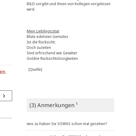
BILD vorgibt und ihnen von Kollegen vorgelesen
wird.
Mein Lieblingszitat
Blüte edelsten Gemütes
Ist die Rücksicht;
Doch zuzeiten
Sind erfrischend wie Gewitter
Goldne Rücksichtslosigkeiten.
[Quelle]
are
,
navigate_next
g
(3) Anmerkungen ¹
wvs
zu
Haben Sie SOWAS schon mal gesehen?