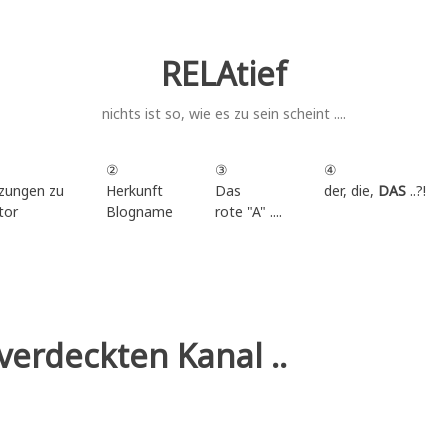
RELAtief
nichts ist so, wie es zu sein scheint ....
②
③
④
zungen zu
Herkunft
Das
der, die,
DAS
..?!
tor
Blogname
rote "A" ....
.
 verdeckten Kanal ..