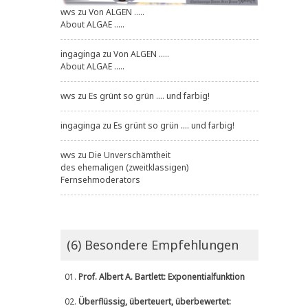
wvs
zu
Von ALGEN .....
About ALGAE .....
ingaginga
zu
Von ALGEN .....
About ALGAE .....
wvs
zu
Es grünt so grün .... und farbig!
ingaginga
zu
Es grünt so grün .... und farbig!
wvs
zu
Die Unverschämtheit
des ehemaligen (zweitklassigen)
Fernsehmoderators
(6) Besondere Empfehlungen
01.
Prof. Albert A. Bartlett: Exponentialfunktion
02.
Überflüssig, überteuert, überbewertet: