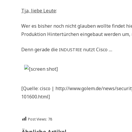
Tja, lie­be Leu­te
:
Wer es bis­her noch nicht glau­ben woll­te fin­det h
Produktion Hin­ter­tür­chen ein­ge­baut wer­den um, 
Denn gera­de die
nutzt Cis­co ....
INDUSTRIE
[Quel­le: cis­co | http://www.golem.de/news/secur
101600.html]
Post Views:
78