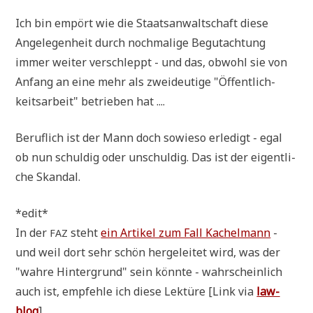
Ich bin empört wie die Staats­an­walt­schaft die­se
Ange­le­gen­heit durch noch­ma­li­ge Begut­ach­tung
immer wei­ter ver­schleppt - und das, obwohl sie von
Anfang an eine mehr als zwei­deu­ti­ge "Öffent­lich­
keits­ar­beit" betrie­ben hat ....
Beruf­lich ist der Mann doch sowie­so erle­digt - egal
ob nun schul­dig oder unschul­dig. Das ist der eigent­li­
che Skandal.
*edit*
In der
steht
ein Arti­kel zum Fall Kachelm­ann
-
FAZ
und weil dort sehr schön her­ge­lei­tet wird, was der
"wah­re Hin­ter­grund" sein könn­te - wahr­schein­lich
auch ist, emp­feh­le ich die­se Lek­tü­re [Link via
law­
blog
]