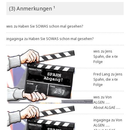
(3) Anmerkungen ¹
wvs
zu
Haben Sie SOWAS schon mal gesehen?
ingaginga
zu
Haben Sie SOWAS schon mal gesehen?
wvs
zu
Jens
Spahn, die x-te
Folge
Fred Lang
zu
Jens
Spahn, die x-te
Folge
wvs
zu
Von
ALGEN .....
About ALGAE .....
ingaginga
zu
Von
ALGEN .....