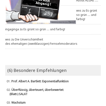
About ALGAE .....
wvs
zu
Es grünt
so grün .... und
farbig!
ingaginga
zu
Es grünt so grün .... und farbig!
wvs
zu
Die Unverschämtheit
des ehemaligen (zweitklassigen) Fernsehmoderators
(6) Besondere Empfehlungen
01.
Prof. Albert A. Bartlett: Exponentialfunktion
02.
Überflüssig, überteuert, überbewertet:
(Blatt-) SALAT
03.
Wachstum