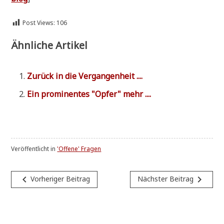
Post Views:
106
Ähnliche Artikel
Zurück in die Vergangenheit ....
Ein pro­mi­nen­tes "Opfer" mehr ....
Veröffentlicht in
'Offene' Fragen
Beitragsnavigation
navigate_before
navigate_next
Vorheriger Beitrag
Nächster Beitrag