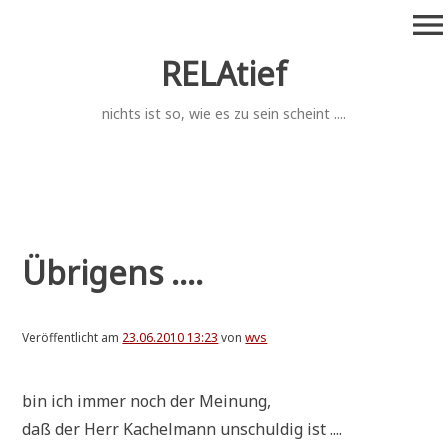
Zum
menu
Inhalt
springen
RELAtief
nichts ist so, wie es zu sein scheint ....
Übrigens ....
Veröffentlicht am
23.06.2010 13:23
von
wvs
bin ich immer noch der Meinung,
daß der Herr Kachelm­ann unschul­dig ist ....