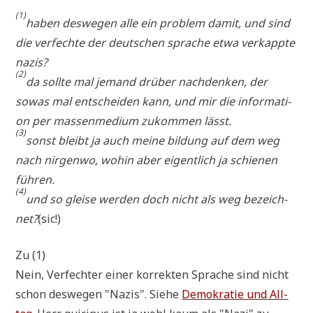
(1)
haben des­we­gen alle ein pro­blem damit, und sind
die ver­fech­te der deut­schen spra­che etwa ver­kapp­te
nazis?
(2)
da soll­te mal jemand drü­ber nach­den­ken, der
sowas mal ent­schei­den kann, und mir die infor­ma­ti­
on per mas­sen­me­di­um zukom­men lässt.
(3)
sonst bleibt ja auch mei­ne bil­dung auf dem weg
nach nir­gen­wo, wohin aber eigent­lich ja schie­nen
führen.
(4)
und so glei­se wer­den doch nicht als weg bezeich­
net?
(sic!)
Zu (1)
Nein, Ver­fech­ter einer kor­rek­ten Spra­che sind nicht
schon des­we­gen "Nazis". Sie­he
Demo­kra­tie und All­