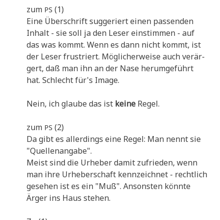
zum
(1)
PS
Eine Über­schrift sug­ge­riert einen pas­sen­den
Inhalt - sie soll ja den Leser ein­stim­men - auf
das was kommt. Wenn es dann nicht kommt, ist
der Leser fru­striert. Mög­li­cher­wei­se auch ver­är­
gert, daß man ihn an der Nase her­um­ge­führt
hat. Schlecht für's Image.
Nein, ich glau­be das ist
kei­ne
Regel.
zum
(2)
PS
Da gibt es aller­dings eine Regel: Man nennt sie
"Quel­len­an­ga­be".
Meist sind die Urhe­ber damit zufrie­den, wenn
man ihre Urhe­ber­schaft kenn­zeich­net - recht­lich
gese­hen ist es ein "Muß". Anson­sten könn­te
Ärger ins Haus stehen.