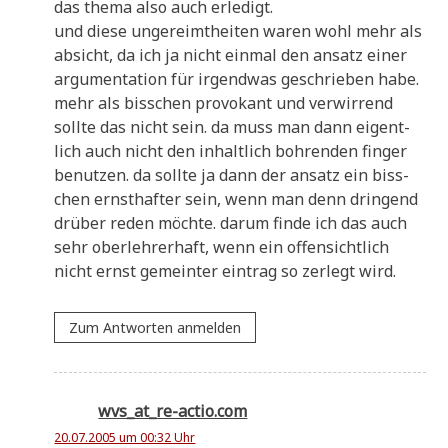
das the­ma also auch erledigt.
und die­se unge­reimt­hei­ten waren wohl mehr als
absicht, da ich ja nicht ein­mal den ansatz einer
argu­men­ta­ti­on für irgend­was geschrie­ben habe.
mehr als biss­chen pro­vo­kant und ver­wir­rend
soll­te das nicht sein. da muss man dann eigent­
lich auch nicht den inhalt­lich boh­ren­den fin­ger
benut­zen. da soll­te ja dann der ansatz ein biss­
chen ernst­haf­ter sein, wenn man denn drin­gend
drü­ber reden möch­te. dar­um fin­de ich das auch
sehr ober­leh­rer­haft, wenn ein offen­sicht­lich
nicht ernst gemein­ter ein­trag so zer­legt wird.
Zum Antworten anmelden
wvs_at_re-actio.com
20.07.2005 um 00:32 Uhr