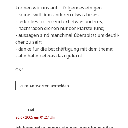
kön­nen wir uns auf .... fol­gen­des einigen:
- kei­ner will dem ande­ren etwas böses;
- jeder liest in einem text etwas anderes;
- nach­fra­gen die­nen nur der klarstellung;
- aus­sa­gen sind manch­mal über­spitzt um deut­li­
cher zu sein;
- dan­ke für die beschäf­ti­gung mit dem thema;
- alle haben etwas dazugelernt.
?
OK
Zum Antworten anmelden
ovit
20.07.2005 um 01:27 Uhr
ich kann mich immer eini­gen. aber beim näch­