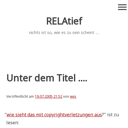
Zum
menu
Inhalt
springen
RELAtief
nichts ist so, wie es zu sein scheint ....
Unter dem Titel ....
Veröffentlicht am
19.07.2005 21:52
von
wvs
"
wie sieht das mit copy­right­ver­let­zun­gen aus
?" ist zu
lesen: