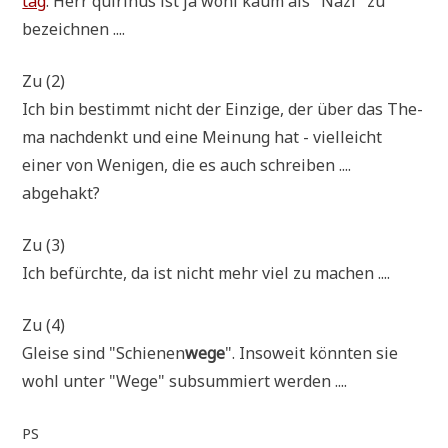
tag
. Herr qui­ri­nus ist ja wohl kaum als "Nazi" zu
bezeichnen ....
Zu (2)
Ich bin bestimmt nicht der Ein­zi­ge, der über das The­
ma nach­denkt und eine Mei­nung hat - viel­leicht
einer von Weni­gen, die es auch schrei­ben ....
abgehakt?
Zu (3)
Ich befürch­te, da ist nicht mehr viel zu machen ....
Zu (4)
Glei­se sind "Schie­nen
wege
". Inso­weit könn­ten sie
wohl unter "Wege" sub­sum­miert werden ....
PS