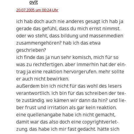
ovit
20.07.2005 um 00:24 Uhr
ich hab doch auch nie ande­res gesagt ich hab ja
gera­de das gefühl, dass du mich ernst nimmst.
oder wo steht, dass bil­dung und mas­sen­me­di­en
zusam­men­ge­hö­ren? hab ich das etwa
geschrieben?
ich fin­de das ja nun sehr komisch, mich für so
was zu recht­fer­ti­gen. aber immer­hin hat der ein­
trag ja eine reak­ti­on her­vor­ge­ru­fen. mehr soll­te
er auch nicht bewirken.
außer­dem bin ich nicht für das wohl des lesers
ver­ant­wort­lich. ich bin für das schrei­ben der tex­
te zustän­dig. wo kämen wir dann da hin? und lie­
ber frust und irri­ta­ti­on als gar kein reak­ti­on.
eine quel­len­an­ga­be habe ich nicht gemacht,
damit war das also doch eine copy­right­ver­let­
zung. das habe ich mir fast gedacht. hät­te sich