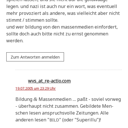
legen. und nazi ist auch nur ein wort, was even­tu­ell
mehr pro­vo­ziert als ande­re, was viel­leicht aber nicht
stimmt / stim­men sollte.
und wer bil­dung von den mas­sen­me­di­en ein­for­dert,
soll­te doch auch bit­te nicht zu ernst genom­men
werden.
Zum Antworten anmelden
wvs_at_re-actio.com
19.07.2005 um 23:29 Uhr
Bil­dung
Mas­sen­me­di­en .... paßt - soviel vor­weg
&
- über­haupt nicht zusam­men. Gebil­de­te Men­
schen lesen anspruchs­vol­le Zei­tun­gen. Alle
ande­ren lesen "
" (oder "Superil­lu")!
BILD