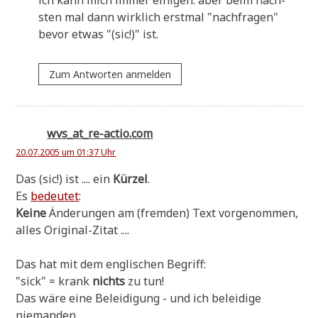
sten mal dann wirk­lich erst­mal "nach­fra­gen"
bevor etwas "(sic!)" ist.
Zum Antworten anmelden
wvs_at_re-actio.com
20.07.2005 um 01:37 Uhr
Das (sic!) ist .... ein
Kür­zel
.
Es
bedeu­tet
:
Kei­ne
Ände­run­gen am (frem­den) Text vor­ge­nom­men,
alles Original-Zitat ....
Das hat mit dem eng­li­schen Begriff:
"sick" = krank
nichts
zu tun!
Das wäre eine Belei­di­gung - und ich belei­di­ge
niemanden.