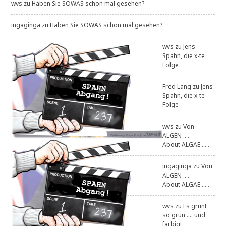
wvs
zu
Haben Sie SOWAS schon mal gesehen?
ingaginga
zu
Haben Sie SOWAS schon mal gesehen?
wvs
zu
Jens
Spahn, die x-te
Folge
Fred Lang
zu
Jens
Spahn, die x-te
Folge
wvs
zu
Von
ALGEN .....
About ALGAE .....
ingaginga
zu
Von
ALGEN .....
About ALGAE .....
wvs
zu
Es grünt
so grün .... und
farbig!