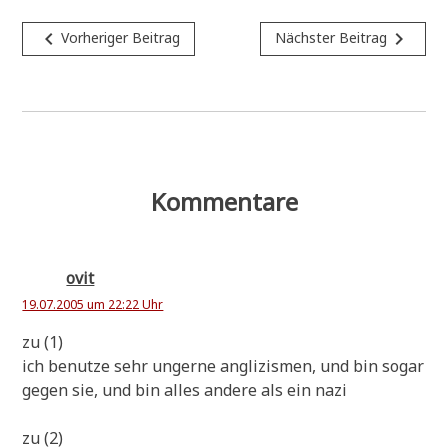
Beitragsnavigation
navigate_before
navigate_next
Vorheriger Beitrag
Nächster Beitrag
Kommentare
ovit
19.07.2005 um 22:22 Uhr
zu (1)
ich benut­ze sehr unger­ne angli­zis­men, und bin sogar
gegen sie, und bin alles ande­re als ein nazi
zu (2)