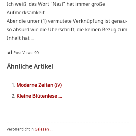
Ich weiß, das Wort "Nazi" hat immer gro­ße
Aufmerksamkeit.
Aber die unter (1) ver­mu­te­te Ver­knüp­fung ist genau­
so absurd wie die Über­schrift, die kei­nen Bezug zum
Inhalt hat ....
Post Views:
90
Ähnliche Artikel
Moder­ne Zei­ten (
)
IV
Klei­ne Blütenlese ....
Veröffentlicht in
Gelesen ....