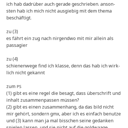
ich hab dad­rü­ber auch gera­de geschrie­ben. anson­
sten hab ich mich nicht aus­gie­big mit dem the­ma
beschäftigt.
zu (3)
es fährt ein zug nach nir­gend­wo mit mir allein als
passagier
zu (4)
schie­nen­we­ge find ich klas­se, denn das hab ich wirk­
lich nicht gekannt
zum
PS
(1) gibt es eine regel die besagt, dass über­schrift und
inhalt zusam­men­pas­sen müssen?
(2) gibt es einen zusam­men­hang, da das bild nicht
mir gehört, son­dern gmx, aber ich es ein­fach benutze
und (3) kann man ja mal biss­chen sei­ne gedan­ken
spie­len las­sen, und sie nicht auf die gold­waa­ge