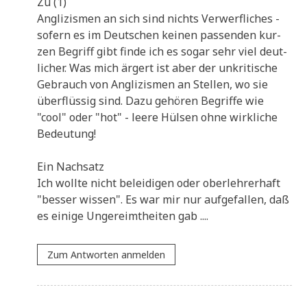
Zu (1)
Angli­zis­men an sich sind nichts Ver­werf­li­ches -
sofern es im Deut­schen kei­nen pas­sen­den kur­
zen Begriff gibt fin­de ich es sogar sehr viel deut­
li­cher. Was mich ärgert ist aber der unkri­ti­sche
Gebrauch von Angli­zis­men an Stel­len, wo sie
über­flüs­sig sind. Dazu gehö­ren Begrif­fe wie
"cool" oder "hot" - lee­re Hül­sen ohne wirk­li­che
Bedeutung!
Ein Nach­satz
Ich woll­te nicht belei­di­gen oder ober­leh­rer­haft
"bes­ser wis­sen". Es war mir nur auf­ge­fal­len, daß
es eini­ge Unge­reimt­hei­ten gab ....
Zum Antworten anmelden