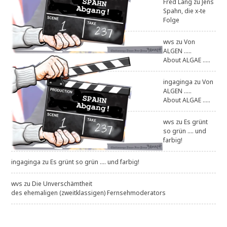
Fred Lang
zu
Jens
Spahn, die x-te
Folge
wvs
zu
Von
ALGEN .....
About ALGAE .....
ingaginga
zu
Von
ALGEN .....
About ALGAE .....
wvs
zu
Es grünt
so grün .... und
farbig!
ingaginga
zu
Es grünt so grün .... und farbig!
wvs
zu
Die Unverschämtheit
des ehemaligen (zweitklassigen) Fernsehmoderators