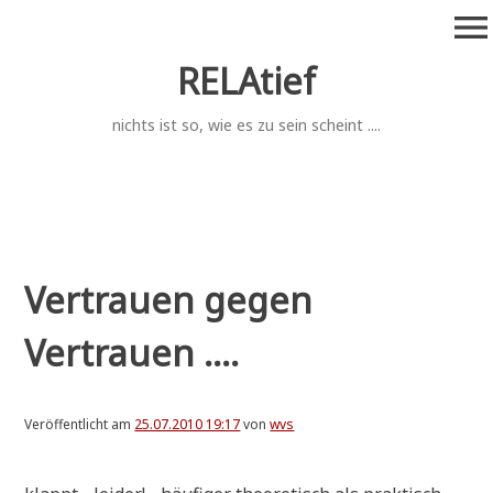
Zum
menu
Inhalt
springen
RELAtief
nichts ist so, wie es zu sein scheint ....
Vertrauen gegen
Vertrauen ....
Veröffentlicht am
25.07.2010 19:17
von
wvs