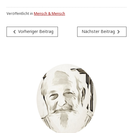
Veröffentlicht in
Mensch & Mensch
Beitragsnavigation
navigate_before
navigate_next
Vorheriger Beitrag
Nächster Beitrag