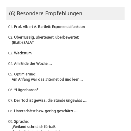
(6) Besondere Empfehlungen
01.
Prof. Albert A. Bartlett: Exponentialfunktion
02.
Überflüssig, überteuert, überbewertet:
(Blatt-) SALAT
03.
Wachstum
04.
Am Ende der Woche ....
05.
Optimierung:
Am Anfang war das Internet öd und leer ....
06.
*Lügenbaron*
07.
Der Tod ist gewiss, die Stunde ungewiss ....
08.
Unterschätzt bzw. gering geschätzt ....
09.
Sprache:
„Weiland schritt ich fürbaß