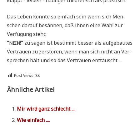
klappt - lei­der! - häu­fi­ger theo­re­tisch als praktisch.
Das Leben könn­te so ein­fach sein wenn sich Men­
schen dar­auf besän­nen, daß ihnen eine Wahl zur
Ver­fü­gung steht:
"
!"
zu sagen ist bestimmt bes­ser als auf­ge­bau­tes
NEIN
Ver­trau­en zu zer­stö­ren, wenn man sich
nicht
an Ver­
spre­chen hält und so das Ver­trau­en enttäuscht ....
Post Views:
88
Ähnliche Artikel
Mir wird ganz schlecht ....
Wie ein­fach ....