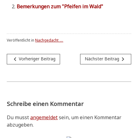
Bemer­kun­gen zum "Pfei­fen im Wald"
Veröffentlicht in
Nachgedacht ....
Beitragsnavigation
navigate_before
navigate_next
Vorheriger Beitrag
Nächster Beitrag
Schreibe einen Kommentar
Du musst
angemeldet
sein, um einen Kommentar
abzugeben.