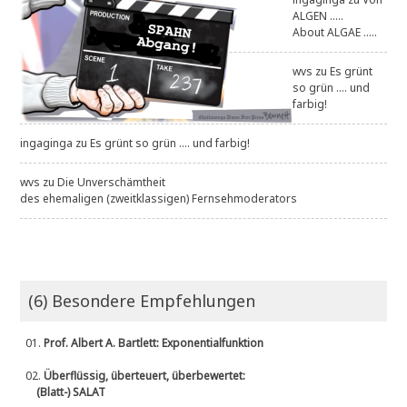
ALGEN .....
About ALGAE .....
wvs
zu
Es grünt
so grün .... und
farbig!
ingaginga
zu
Es grünt so grün .... und farbig!
wvs
zu
Die Unverschämtheit
des ehemaligen (zweitklassigen) Fernsehmoderators
(6) Besondere Empfehlungen
01.
Prof. Albert A. Bartlett: Exponentialfunktion
02.
Überflüssig, überteuert, überbewertet:
(Blatt-) SALAT