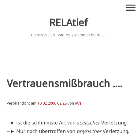
Zum
menu
Inhalt
springen
RELAtief
nichts ist so, wie es zu sein scheint ....
Vertrauensmißbrauch ....
Veröffentlicht am
10.02.2006 02:28
von
wvs
─► ist die schlimm­ste Art von
see­li­scher
Verletzung.
─► Nur noch über­trof­fen von
phy­si­scher
Verletzung.