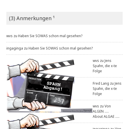
(3) Anmerkungen ¹
wvs
zu
Haben Sie SOWAS schon mal gesehen?
ingaginga
zu
Haben Sie SOWAS schon mal gesehen?
wvs
zu
Jens
Spahn, die x-te
Folge
Fred Lang
zu
Jens
Spahn, die x-te
Folge
wvs
zu
Von
ALGEN .....
About ALGAE .....
ingaginga
zu
Von