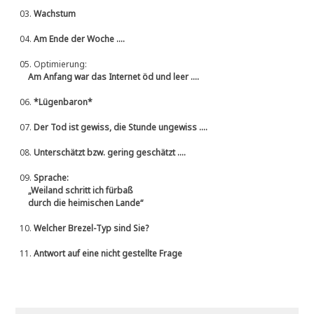
03.
Wachstum
04.
Am Ende der Woche ....
05.
Optimierung:
Am Anfang war das Internet öd und leer ....
06.
*Lügenbaron*
07.
Der Tod ist gewiss, die Stunde ungewiss ....
08.
Unterschätzt bzw. gering geschätzt ....
09.
Sprache:
„Weiland schritt ich fürbaß
durch die heimischen Lande“
10.
Welcher Brezel-Typ sind Sie?
11.
Antwort auf eine nicht gestellte Frage