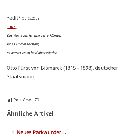
*edit*
(06.05.2009)
[Zitat]
Das Ver­trau­en ist eine zar­te Pflanze.
Ist es ein­mal zerstört,
so kommt es so bald nicht wieder.
Otto Fürst von Bis­marck (1815 - 1898), deut­scher
Staatsmann
Post Views:
79
Ähnliche Artikel
Neu­es Parkwunder ....