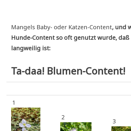
Man­gels Baby- oder Kat­zen-Con­tent
, und 
Hun­de-Con­tent so oft genutzt wur­de, daß
lang­wei­lig ist:
Ta-daa! Blumen-Content!
1
2
3