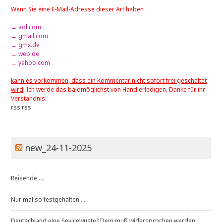
Wenn Sie eine E-Mail-Adresse dieser Art haben
→ aol.com
→ gmail.com
→ gmx.de
→ web.de
→ yahoo.com
kann es vorkommen, dass ein Kommentar nicht sofort frei geschaltet
wird
. Ich werde das baldmöglichst von Hand erledigen. Danke für ihr
Verständnis.
rss
rss
new_24-11-2025
Reisende ....
Nur mal so festgehalten ....
Deutschland eine Sevicewüste? Dem muß widersprochen werden ...