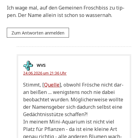
Ich wage mal, auf den Gemei­nen Frosch­biss zu tip­
pen. Der Name allein ist schon so wassernah.
Zum Antworten anmelden
wvs
24.06.2026 um 21:36 Uhr
Stimmt, [
Quel­le
], obwohl Frö­sche nicht dar­
an bei­ßen .... wenig­stens noch nie dabei
beob­ach­tet wur­den. Mög­li­cher­wei­se woll­te
der Namens­ge­ber sich dadurch selbst eine
Gedächt­nis­stüt­ze schaffen?!
In mei­nem Mini-Aqua­ri­um ist nicht viel
Platz für Pflan­zen - da ist eine klei­ne Art
genau rich­tig - alle ande­ren Blu­men wach­