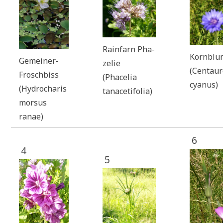
Rain­farn Pha­
Korn­blu
Gemei­ner-
ze­lie
(Cen­tau­
Frosch­biss
(Phace­lia
cyanus)
(Hydro­charis
tanacetifolia)
mor­sus
ranae)
6
4
5