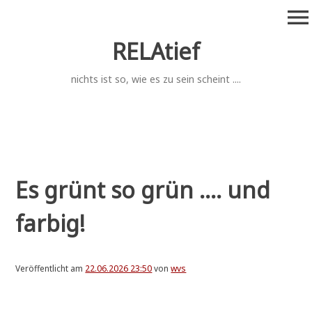
Zum
menu
Inhalt
springen
RELAtief
nichts ist so, wie es zu sein scheint ....
Es grünt so grün .... und
farbig!
Veröffentlicht am
22.06.2026 23:50
von
wvs