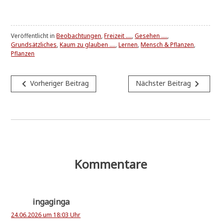
Veröffentlicht in
Beobachtungen
,
Freizeit ....
,
Gesehen ....
,
Grundsätzliches
,
Kaum zu glauben ....
,
Lernen
,
Mensch & Pflanzen
,
Pflanzen
Beitragsnavigation
navigate_before
navigate_next
Vorheriger Beitrag
Nächster Beitrag
Kommentare
ingaginga
24.06.2026 um 18:03 Uhr