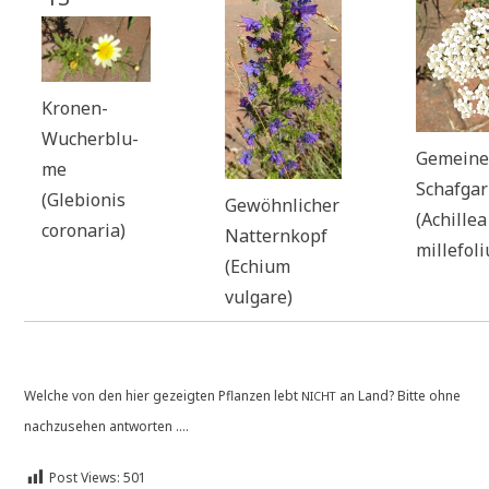
Kro­nen-
Wucher­blu­
Gemei­n
me
Schaf­gar
(Gle­bio­nis
Gewöhn­li­cher
(Achil­lea
coronaria)
Nat­tern­kopf
millefol
(Echi­um
vulgare)
Wel­che von den hier gezeig­ten Pflan­zen lebt
an Land? Bit­te ohne
NICHT
nach­zu­se­hen antworten ....
Post Views:
501