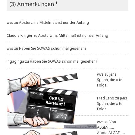
(3) Anmerkungen ¹
wvs
zu
Absturz ins Mittelmaß ist nur der Anfang
Claudia Klinger
zu
Absturz ins Mittelmaß ist nur der Anfang
wvs
zu
Haben Sie SOWAS schon mal gesehen?
ingaginga
zu
Haben Sie SOWAS schon mal gesehen?
wvs
zu
Jens
Spahn, die x-te
Folge
Fred Lang
zu
Jens
Spahn, die x-te
Folge
wvs
zu
Von
ALGEN .....
About ALGAE .....