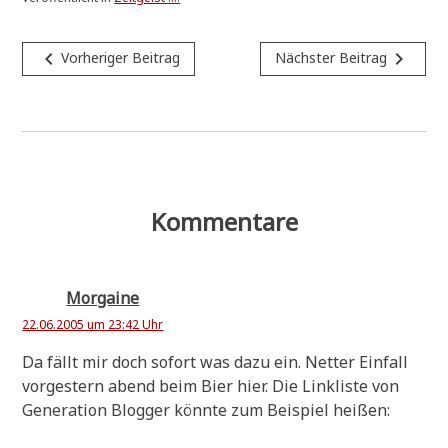
Beitragsnavigation
navigate_before
navigate_next
Vorheriger Beitrag
Nächster Beitrag
Kommentare
Morgaine
22.06.2005 um 23:42 Uhr
Da fällt mir doch sofort was dazu ein. Net­ter Ein­fall
vor­ge­stern abend beim Bier hier. Die Link­li­ste von
Gene­ra­ti­on Blog­ger könn­te zum Bei­spiel heißen: