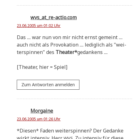
wvs_at_re-actio.com
23.06.2005 um 01:02 Uhr
Das .... war nun von mir nicht ernst gemeint ....
auch nicht als Pro­vo­ka­ti­on .... ledig­lich als "wei­
ter­spin­nen" des
Thea­ter*
gedan­kens ....
[Thea­ter, hier = Spiel]
Zum Antworten anmelden
Morgaine
23.06.2005 um 01:26 Uhr
*Die­sen* Faden wei­ter­spin­nen? Der Gedan­ke
wirkt inten­siv, Herr
. Zu inten­siv für die­se
WVS