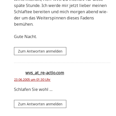
spä­te Stun­de. Ich wer­de mir jetzt lie­ber mei­nen
Schlaf­tee berei­ten und mich mor­gen abend wie­
der um das Wei­ter­spin­nen die­ses Fadens
bemühen.
Gute Nacht.
Zum Antworten anmelden
wvs_at_re-actio.com
23.06.2005 um 01:30 Uhr
Schla­fen Sie wohl ....
Zum Antworten anmelden