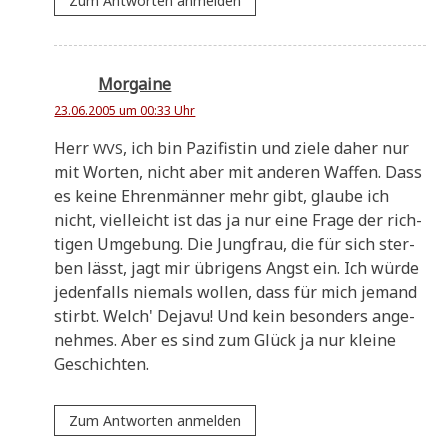
Zum Antworten anmelden
Morgaine
23.06.2005 um 00:33 Uhr
Herr
, ich bin Pazi­fi­stin und zie­le daher nur
WVS
mit Wor­ten, nicht aber mit ande­ren Waf­fen. Dass
es kei­ne Ehren­män­ner mehr gibt, glau­be ich
nicht, viel­leicht ist das ja nur eine Fra­ge der rich­
ti­gen Umge­bung. Die Jung­frau, die für sich ster­
ben lässt, jagt mir übri­gens Angst ein. Ich wür­de
jeden­falls nie­mals wol­len, dass für mich jemand
stirbt. Welch' Deja­vu! Und kein beson­ders ange­
neh­mes. Aber es sind zum Glück ja nur klei­ne
Geschichten.
Zum Antworten anmelden