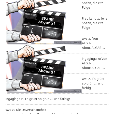
Spahn, die x-te
Folge
Fred Lang
zu
Jens
Spahn, die x-te
Folge
wvs
zu
Von
ALGEN .....
About ALGAE .....
ingaginga
zu
Von
ALGEN .....
About ALGAE .....
wvs
zu
Es grünt
so grün .... und
farbig!
ingaginga
zu
Es grünt so grün .... und farbig!
wvs
zu
Die Unverschämtheit