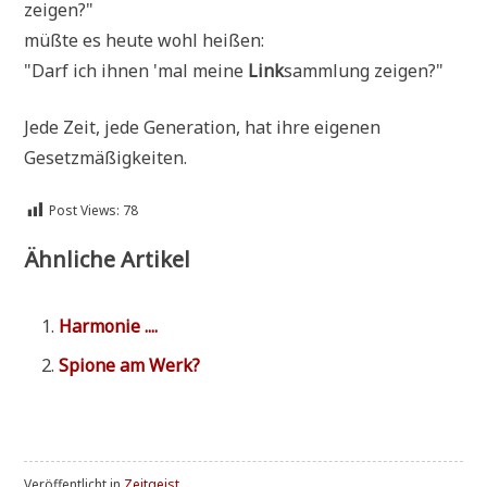
zeigen?"
müß­te es heu­te wohl heißen:
"Darf ich ihnen 'mal mei­ne
Link
samm­lung zeigen?"
Jede Zeit, jede Gene­ra­ti­on, hat ihre eige­nen
Gesetzmäßigkeiten.
Post Views:
78
Ähnliche Artikel
Har­mo­nie ....
Spio­ne am Werk?
Veröffentlicht in
Zeitgeist ....