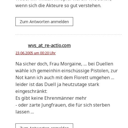
wenn sich die Akteu­re so gut verstehen.
Zum Antworten anmelden
wvs_at_re-actio.com
23.06.2005 um 00:20 Uhr
Na sicher doch, Frau Mor­gai­ne, .... bei Duel­len
wäh­le ich gemein­hin ein­schüs­si­ge Pisto­len, zur
Not kann ich auch mit dem Flo­rett umgehen ....
lei­der ist das Duell ja heut­zu­ta­ge stark
eingeschränkt:
Es gibt kei­ne Ehren­män­ner mehr
- oder zar­te Jung­frau­en, die für sich ster­ben
lassen ....