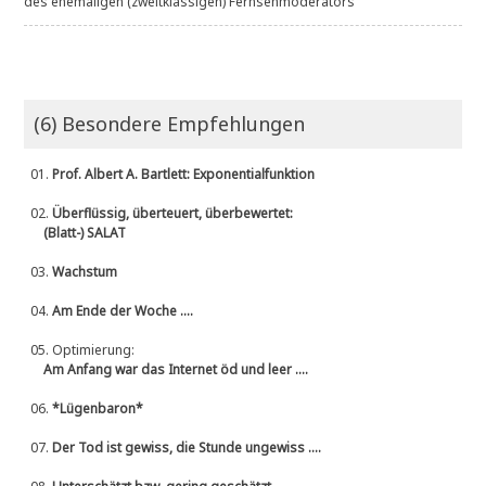
des ehemaligen (zweitklassigen) Fernsehmoderators
(6) Besondere Empfehlungen
01.
Prof. Albert A. Bartlett: Exponentialfunktion
02.
Überflüssig, überteuert, überbewertet:
(Blatt-) SALAT
03.
Wachstum
04.
Am Ende der Woche ....
05.
Optimierung:
Am Anfang war das Internet öd und leer ....
06.
*Lügenbaron*
07.
Der Tod ist gewiss, die Stunde ungewiss ....