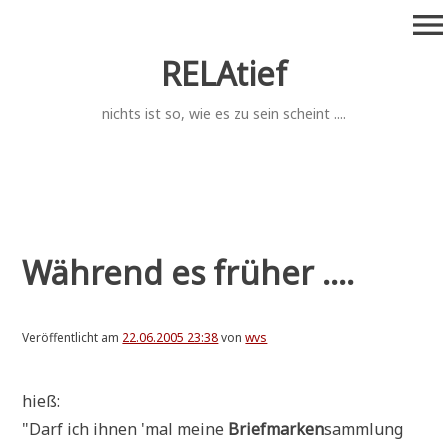
Zum
menu
Inhalt
springen
RELAtief
nichts ist so, wie es zu sein scheint ....
Während es früher ....
Veröffentlicht am
22.06.2005 23:38
von
wvs
hieß:
"Darf ich ihnen 'mal mei­ne
Brief­mar­ken
samm­lung