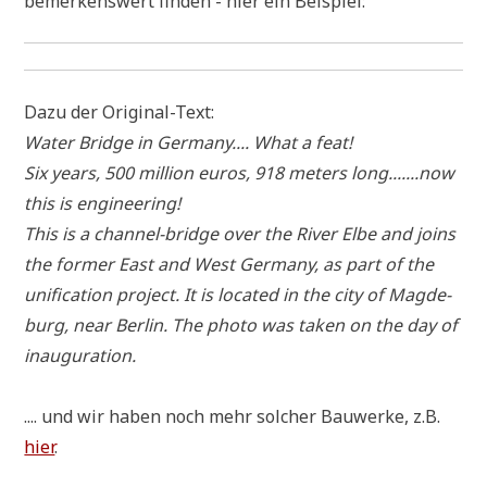
bemer­kens­wert fin­den - hier ein Beispiel:
Dazu der Original-Text:
Water Bridge in Ger­ma­ny.... What a feat!
Six years, 500 mil­li­on euros, 918 meters long.......now
this is engineering!
This is a chan­nel-bridge over the River Elbe and joins
the for­mer East and West Ger­ma­ny, as part of the
uni­fi­ca­ti­on pro­ject. It is loca­ted in the city of Mag­de­
burg, near Ber­lin. The pho­to was taken on the day of
inauguration.
.... und wir haben noch mehr sol­cher Bau­wer­ke, z.B.
hier
.