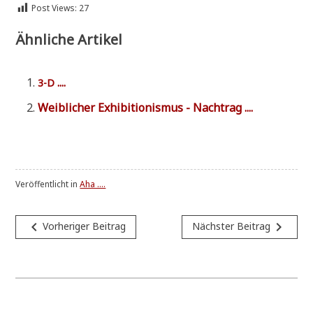
Post Views:
27
Ähnliche Artikel
....
3-D
Weib­li­cher Exhi­bi­tio­nis­mus - Nachtrag ....
Veröffentlicht in
Aha ....
Beitragsnavigation
navigate_before
navigate_next
Vorheriger Beitrag
Nächster Beitrag