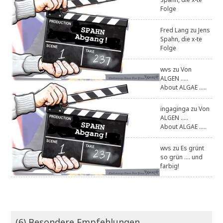
Folge
Fred Lang
zu
Jens
Spahn, die x-te
Folge
wvs
zu
Von
ALGEN .....
About ALGAE .....
ingaginga
zu
Von
ALGEN .....
About ALGAE .....
wvs
zu
Es grünt
so grün .... und
farbig!
(6) Besondere Empfehlungen