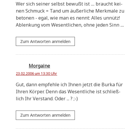
Wer sich sei­ner selbst bewußt ist .... braucht kei­
nen Schmuck = Tand um äußer­li­che Merk­ma­le zu
beto­nen - egal, wie man es nennt: Alles unnütz!
Ablen­kung vom Wesent­li­chen, ohne jeden Sinn ....
Zum Antworten anmelden
Morgaine
23.02.2006 um 13:30 Uhr
Gut, dann emp­feh­le ich Ihnen jetzt die Bur­ka für
Ihren Kör­per. Denn das Wesent­li­che ist schließ­
lich Ihr Ver­stand. Oder ... ? ;-)
Zum Antworten anmelden