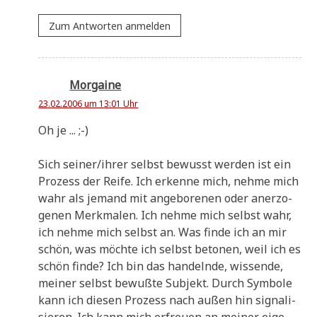
Zum Antworten anmelden
Morgaine
23.02.2006 um 13:01 Uhr
Oh je ... ;-)
Sich seiner/ihrer selbst bewusst wer­den ist ein
Pro­zess der Rei­fe. Ich erken­ne mich, neh­me mich
wahr als jemand mit ange­bo­re­nen oder aner­zo­
ge­nen Merk­ma­len. Ich neh­me mich selbst wahr,
ich neh­me mich selbst an. Was fin­de ich an mir
schön, was möch­te ich selbst beto­nen, weil ich es
schön fin­de? Ich bin das han­deln­de, wis­sen­de,
mei­ner selbst bewuß­te Sub­jekt. Durch Sym­bo­le
kann ich die­sen Pro­zess nach außen hin signa­li­
sie­ren. Ich kann mich erfreu­en an mei­ner eige­