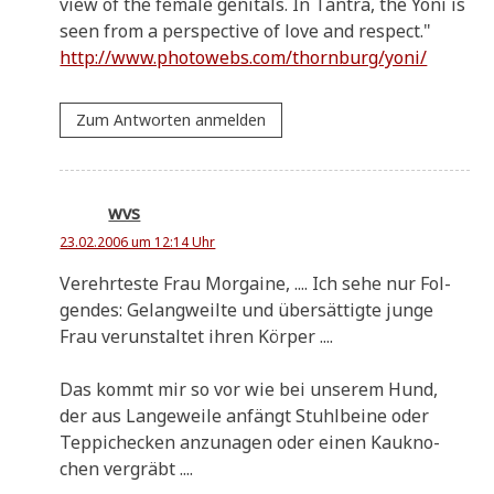
view of the fema­le geni­tals. In Tan­tra, the Yoni is
seen from a per­spec­ti­ve of love and respect."
http://www.photowebs.com/thornburg/yoni/
Zum Antworten anmelden
wvs
23.02.2006 um 12:14 Uhr
Ver­ehr­te­ste Frau Mor­gai­ne, .... Ich sehe nur Fol­
gen­des: Gelang­weil­te und über­sät­tig­te jun­ge
Frau ver­un­stal­tet ihren Körper ....
Das kommt mir so vor wie bei unse­rem Hund,
der aus Lan­ge­wei­le anfängt Stuhl­bei­ne oder
Tep­pi­checken anzu­na­gen oder einen Kau­kno­
chen vergräbt ....