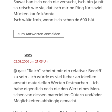
Sowat han isch noch nie ver­sucht, isch bin ja nit
so reisch wie sie, dat isch mir ne Ring für soviel
Mücken kau­fe könnte.
Isch wäär froh, wenn isch schon de 600 hät.
Zum Antworten anmelden
wvs
02.03.2006 um 21:03 Uhr
@ gast "Reich" scheint mir ein rela­ti­ver Begriff
zu sein - ich wür­de es viel lie­ber an ideel­len
anstatt mate­ri­el­len Wer­ten fest­ma­chen .... ich
habe eigent­lich noch nie den Wert eines Men­
schen von des­sen mate­ri­el­len Gütern und/oder
Mög­lich­kei­ten abhän­gig gemacht.