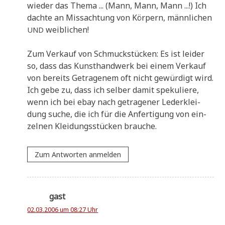
wie­der das The­ma ... (Mann, Mann, Mann ...!) Ich
dach­te an Miss­ach­tung von Kör­pern, männ­li­chen
weiblichen!
UND
Zum Ver­kauf von Schmuck­stücken: Es ist lei­der
so, dass das Kunst­hand­werk bei einem Ver­kauf
von bereits Getra­ge­nem oft nicht gewür­digt wird.
Ich gebe zu, dass ich sel­ber damit spe­ku­lie­re,
wenn ich bei ebay nach getra­ge­ner Leder­klei­
dung suche, die ich für die Anfer­ti­gung von ein­
zel­nen Klei­dungs­stücken brauche.
Zum Antworten anmelden
gast
02.03.2006 um 08:27 Uhr