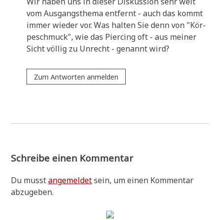
Wir haben uns in die­ser Dis­kus­si­on sehr weit
vom Aus­gangs­the­ma ent­fernt - auch das kommt
immer wie­der vor. Was hal­ten Sie denn von "Kör­
pe­schmuck", wie das Pier­cing oft - aus mei­ner
Sicht völ­lig zu Unrecht - genannt wird?
Zum Antworten anmelden
Schreibe einen Kommentar
Du musst
angemeldet
sein, um einen Kommentar
abzugeben.