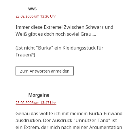
wvs
23.02.2006 um 13:36 Uhr
Immer die­se Extre­me! Zwi­schen Schwarz und
Weiß gibt es doch noch soviel Grau ....
(Ist nicht "Bur­ka" ein Klei­dungs­stück für
Frauen?!)
Zum Antworten anmelden
Morgaine
23.02.2006 um 13:47 Uhr
Genau das woll­te ich mit mei­nem Bur­ka-Ein­wand
aus­drücken. Der Aus­druck "Unnüt­zer Tand" ist
ein Extrem, der mich nach mei­ner Argu­men­ta­ti­on