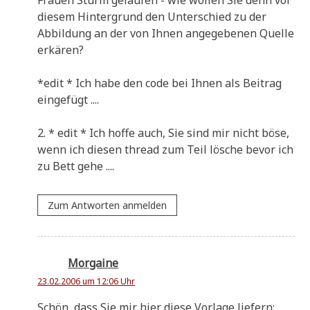
die­sem Hin­ter­grund den Unter­schied zu der
Abbil­dung an der von Ihnen ange­ge­be­nen Quel­le
erkären?
*edit * Ich habe den code bei Ihnen als Bei­trag
eingefügt ....
2. * edit * Ich hof­fe auch, Sie sind mir nicht böse,
wenn ich die­sen thread zum Teil lösche bevor ich
zu Bett gehe ....
Zum Antworten anmelden
Morgaine
23.02.2006 um 12:06 Uhr
Schön, dass Sie mir hier die­se Vor­la­ge liefern: