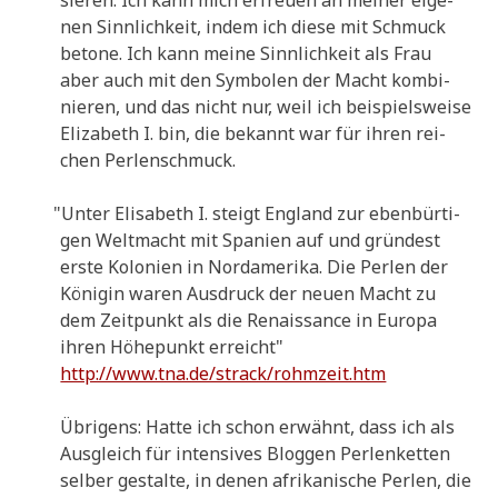
nen Sinn­lich­keit, indem ich die­se mit Schmuck
beto­ne. Ich kann mei­ne Sinn­lich­keit als Frau
aber auch mit den Sym­bo­len der Macht kom­bi­
nie­ren, und das nicht nur, weil ich bei­spiels­wei­se
Eliza­beth I. bin, die bekannt war für ihren rei­
chen Perlenschmuck.
"
Unter Eli­sa­beth I. steigt Eng­land zur eben­bür­ti­
gen Welt­macht mit Spa­ni­en auf und grün­dest
erste Kolo­nien in Nord­ame­ri­ka. Die Per­len der
Köni­gin waren Aus­druck der neu­en Macht zu
dem Zeit­punkt als die Renais­sance in Euro­pa
ihren Höhe­punkt erreicht"
http://www.tna.de/strack/rohmzeit.htm
Übri­gens: Hat­te ich schon erwähnt, dass ich als
Aus­gleich für inten­si­ves Blog­gen Per­len­ket­ten
sel­ber gestal­te, in denen afri­ka­ni­sche Per­len, die