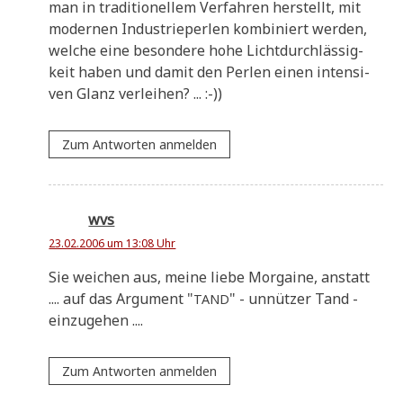
man in tra­di­tio­nel­lem Ver­fah­ren her­stellt, mit
moder­nen Indu­strie­per­len kom­bi­niert wer­den,
wel­che eine beson­de­re hohe Licht­durch­läs­sig­
keit haben und damit den Per­len einen inten­si­
ven Glanz verleihen? ... :-))
Zum Antworten anmelden
wvs
23.02.2006 um 13:08 Uhr
Sie wei­chen aus, mei­ne lie­be Mor­gai­ne, anstatt
.... auf das Argu­ment "
" - unnüt­zer Tand -
TAND
einzugehen ....
Zum Antworten anmelden