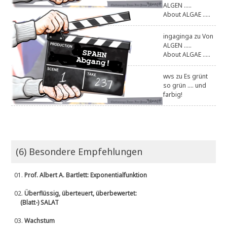
ALGEN .....
About ALGAE .....
ingaginga
zu
Von
ALGEN .....
About ALGAE .....
wvs
zu
Es grünt
so grün .... und
farbig!
(6) Besondere Empfehlungen
01.
Prof. Albert A. Bartlett: Exponentialfunktion
02.
Überflüssig, überteuert, überbewertet:
(Blatt-) SALAT
03.
Wachstum