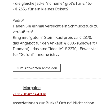
- die glei­che Jacke "no name" gibt's für € 15,-
- € 265,- für ein klei­nes Etikett?
*edit*
Haben Sie ein­mal ver­sucht ein Schmuck­stück zu
veräußern?
Ring mit "gutem" Stein, Kauf­preis ca. € 2870,- -
das Ange­bot für den Ankauf: € 600,- (Gold­wert +
Dia­mant) - das sind "ideel­le" € 2270,- Etwas viel
für "Gefühl" - mei­ne ich ....
Zum Antworten anmelden
Morgaine
23.02.2006 um 14:49 Uhr
Asso­zia­tio­nen zur Bur­ka? Och nö! Nicht schon