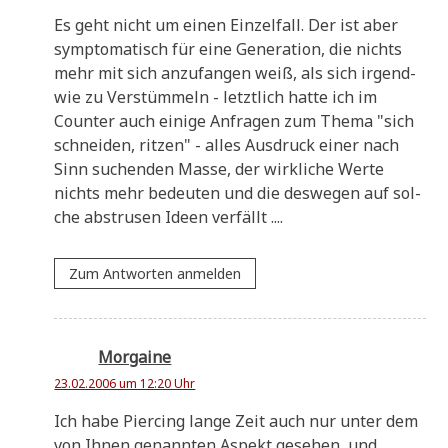
Es geht nicht um einen Ein­zel­fall. Der ist aber
sym­pto­ma­tisch für eine Gene­ra­ti­on, die nichts
mehr mit sich anzu­fan­gen weiß, als sich irgend­
wie zu Ver­stüm­meln - letzt­lich hat­te ich im
Coun­ter auch eini­ge Anfra­gen zum The­ma "sich
schnei­den, rit­zen" - alles Aus­druck einer nach
Sinn suchen­den Mas­se, der wirk­li­che Wer­te
nichts mehr bedeu­ten und die des­we­gen auf sol­
che abstru­sen Ideen verfällt ....
Zum Antworten anmelden
Morgaine
23.02.2006 um 12:20 Uhr
Ich habe Pier­cing lan­ge Zeit auch nur unter dem
von Ihnen genann­ten Aspekt gese­hen, und