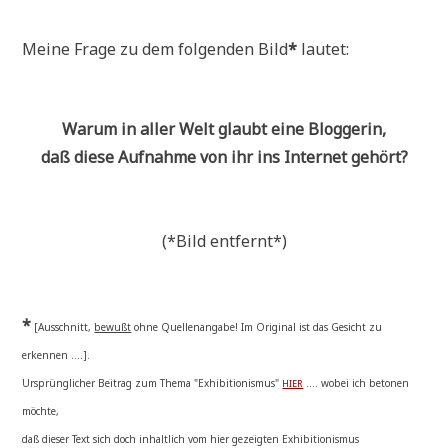
Mei­ne Fra­ge zu dem fol­gen­den Bild
*
lautet:
War­um in aller Welt glaubt eine Bloggerin,
daß die­se Auf­nah­me von ihr ins Inter­net gehört?
(*Bild ent­fernt*)
*
[Aus­schnitt,
bewußt
ohne Quel­len­an­ga­be! Im Ori­gi­nal ist das Gesicht zu
erkennen ....].
Ursprüng­li­cher Bei­trag zum The­ma "Exhi­bi­tio­nis­mus"
.... wobei ich beto­nen
HIER
möchte,
daß die­ser Text sich doch inhalt­lich vom hier gezeig­ten Exhi­bi­tio­nis­mus