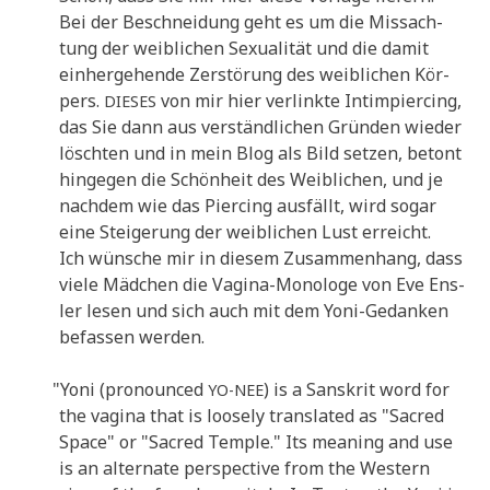
Bei der Beschnei­dung geht es um die Miss­ach­
tung der weib­li­chen Sexua­li­tät und die damit
ein­her­ge­hen­de Zer­stö­rung des weib­li­chen Kör­
pers.
von mir hier ver­link­te Intim­pier­cing,
DIESES
das Sie dann aus ver­ständ­li­chen Grün­den wie­der
lösch­ten und in mein Blog als Bild set­zen, betont
hin­ge­gen die Schön­heit des Weib­li­chen, und je
nach­dem wie das Pier­cing aus­fällt, wird sogar
eine Stei­ge­rung der weib­li­chen Lust erreicht.
Ich wün­sche mir in die­sem Zusam­men­hang, dass
vie­le Mäd­chen die Vagi­na-Mono­lo­ge von Eve Ens­
ler lesen und sich auch mit dem Yoni-Gedan­ken
befas­sen werden.
"
Yoni (pro­no­un­ced
) is a Sans­krit word for
YO-NEE
the vagi­na that is loo­se­ly trans­la­ted as "Sacred
Space" or "Sacred Temp­le." Its mea­ning and use
is an alter­na­te per­spec­ti­ve from the Western