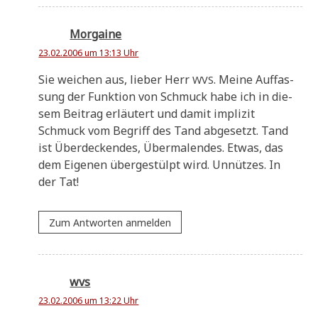
Morgaine
23.02.2006 um 13:13 Uhr
Sie wei­chen aus, lie­ber Herr
. Mei­ne Auf­fas­
WVS
sung der Funk­ti­on von Schmuck habe ich in die­
sem Bei­trag erläu­tert und damit impli­zit
Schmuck vom Begriff des Tand abge­setzt. Tand
ist Über­decken­des, Über­ma­len­des. Etwas, das
dem Eige­nen über­ge­stülpt wird. Unnüt­zes. In
der Tat!
Zum Antworten anmelden
wvs
23.02.2006 um 13:22 Uhr