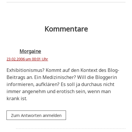
Kommentare
Morgaine
23.02.2006 um 00:01 Uhr
Exhi­bi­tio­nis­mus? Kommt auf den Kon­text des Blog-
Bei­trags an. Ein Medi­zi­ni­scher? Will die Blog­ge­rin
infor­mie­ren, auf­klä­ren? Es soll ja durch­aus nicht
immer ange­nehm und ero­tisch sein, wenn man
krank ist.
Zum Antworten anmelden