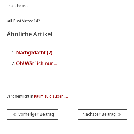
unterscheidet ....
Post Views:
142
Ähnliche Artikel
Nach­ge­dacht (7)
Oh! Wär' ich nur ....
Veröffentlicht in
Kaum zu glauben ....
Beitragsnavigation
navigate_before
navigate_next
Vorheriger Beitrag
Nächster Beitrag