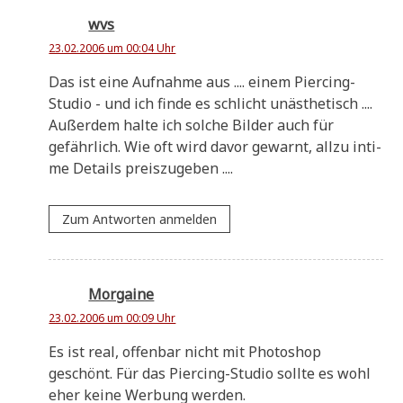
wvs
23.02.2006 um 00:04 Uhr
Das ist eine Auf­nah­me aus .... einem Pier­cing-
Stu­dio - und ich fin­de es schlicht unästhetisch ....
Außer­dem hal­te ich sol­che Bil­der auch für
gefähr­lich. Wie oft wird davor gewarnt, all­zu inti­
me Details preiszugeben ....
Zum Antworten anmelden
Morgaine
23.02.2006 um 00:09 Uhr
Es ist real, offen­bar nicht mit Pho­to­shop
geschönt. Für das Pier­cing-Stu­dio soll­te es wohl
eher kei­ne Wer­bung werden.