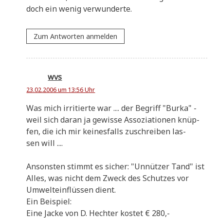
doch ein wenig verwunderte.
Zum Antworten anmelden
wvs
23.02.2006 um 13:56 Uhr
Was mich irri­tier­te war .... der Begriff "Bur­ka" -
weil sich dar­an ja gewis­se Asso­zia­tio­nen knüp­
fen, die ich mir kei­nes­falls zuschrei­ben las­
sen will ....
Anson­sten stimmt es sicher: "Unnüt­zer Tand" ist
Alles, was nicht dem Zweck des Schut­zes vor
Umwelt­ein­flüs­sen dient.
Ein Beispiel:
Eine Jacke von D. Hech­ter kostet € 280,-