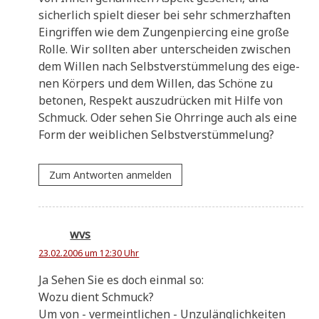
sicher­lich spielt die­ser bei sehr schmerz­haf­ten
Ein­grif­fen wie dem Zun­gen­pier­cing eine gro­ße
Rol­le. Wir soll­ten aber unter­schei­den zwi­schen
dem Wil­len nach Selbst­ver­stüm­me­lung des eige­
nen Kör­pers und dem Wil­len, das Schö­ne zu
beto­nen, Respekt aus­zu­drücken mit Hil­fe von
Schmuck. Oder sehen Sie Ohr­rin­ge auch als eine
Form der weib­li­chen Selbstverstümmelung?
Zum Antworten anmelden
wvs
23.02.2006 um 12:30 Uhr
Ja Sehen Sie es doch ein­mal so:
Wozu dient Schmuck?
Um von - ver­meint­li­chen - Unzu­läng­lich­kei­ten