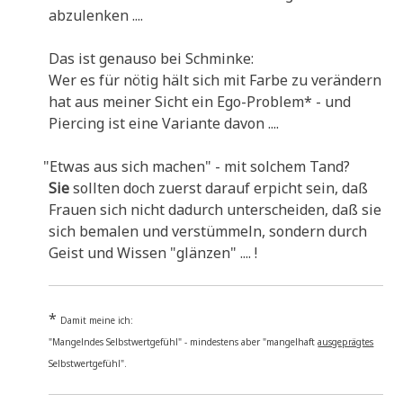
abzulenken ....
Das ist genau­so bei Schminke:
Wer es für nötig hält sich mit Far­be zu ver­än­dern
hat aus mei­ner Sicht ein Ego-Pro­blem* - und
Pier­cing ist eine Vari­an­te davon ....
"
Etwas aus sich machen" - mit sol­chem Tand?
Sie
soll­ten doch zuerst dar­auf erpicht sein, daß
Frau­en sich nicht dadurch unter­schei­den, daß sie
sich bema­len und ver­stüm­meln, son­dern durch
Geist und Wis­sen "glän­zen" .... !
*
Damit mei­ne ich:
"Man­geln­des Selbst­wert­ge­fühl" - min­de­stens aber "man­gel­haft
aus­ge­präg­tes
Selbstwertgefühl".