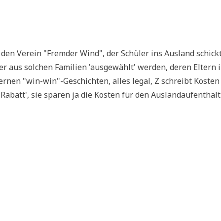
 den Ver­ein "Frem­der Wind", der Schü­ler ins Aus­land schickt
der aus sol­chen Fami­li­en 'aus­ge­wählt' wer­den, deren Eltern 
der­nen "win-win"-Geschichten, alles legal, Z schreibt Kosten
batt', sie spa­ren ja die Kosten für den Aus­land­auf­ent­halt