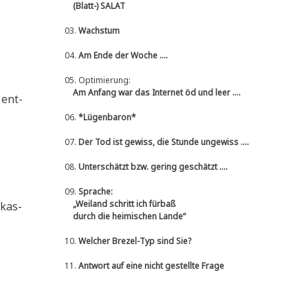
(Blatt-) SALAT
03.
Wachstum
04.
Am Ende der Woche ....
05.
Optimierung:
Am Anfang war das Internet öd und leer ....
 ent­
06.
*Lügenbaron*
07.
Der Tod ist gewiss, die Stunde ungewiss ....
08.
Unterschätzt bzw. gering geschätzt ....
09.
Sprache:
„Weiland schritt ich fürbaß
­kas­
durch die heimischen Lande“
10.
Welcher Brezel-Typ sind Sie?
11.
Antwort auf eine nicht gestellte Frage