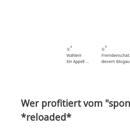
Zum
Inhalt
springen
a
b
①
①
Wählen!
Fremdeinschät
Ein Appell ....
diesem Blogau
Wer profitiert vom
"spon
*reloaded*