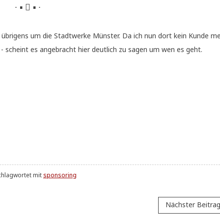
∙ ▪  ▪ ∙
ch übri­gens um die Stadt­wer­ke Mün­ster. Da ich nun dort kein Kun­de m
ß - scheint es ange­bracht hier deut­lich zu sagen um wen es geht.
chlagwortet mit
sponsoring
Nächster Beitra