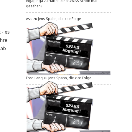
ingaginga
zu
Haben Sie SOWAS schon mal
gesehen?
wvs
zu
Jens Spahn, die x-te Folge
 - es
ihre
 ab
Fred Lang
zu
Jens Spahn, die x-te Folge