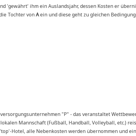
 und 'gewährt' ihm ein Aus­lands­jahr, des­sen Kosten er über­
 die Toch­ter von
A
ein und die­se geht zu glei­chen Bedin­gun­
r­sor­gungs­un­ter­neh­men "P" - das ver­an­stal­tet Wett­be­we
a­len Mann­schaft (Fuß­ball, Hand­ball, Vol­ley­ball, etc.) rei­
 'top'-Hotel, alle Neben­ko­sten wer­den über­nom­men und ei