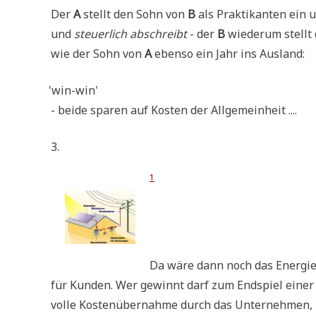
Der
A
stellt den Sohn von
B
als Prak­ti­kan­ten ein
und
steu­er­lich abschreibt
- der
B
wie­der­um stellt
wie der Sohn von
A
eben­so ein Jahr ins Ausland:
'
win-win'
- bei­de spa­ren auf Kosten der Allgemeinheit ....
3.
1
Da wäre dann noch das Ener­gie­ve
für Kun­den. Wer gewinnt darf zum End­spiel einer lok
vol­le Kosten­über­nah­me durch das Unter­neh­men,