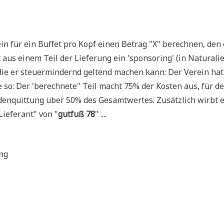
ein für ein Buf­fet pro Kopf einen Betrag "X" berech­nen, den 
aus einem Teil der Lie­fe­rung ein 'spon­so­ring' (in Natu­ra­li­
ie er steu­er­min­dernd gel­tend machen kann: Der Ver­ein ha
­te so: Der 'berech­ne­te" Teil macht 75% der Kosten aus, für d
n­quit­tung über 50% des Gesamt­wer­tes. Zusätz­lich wirbt 
ie­fe­rant" von "
gut­fuß 78
" ....
ng