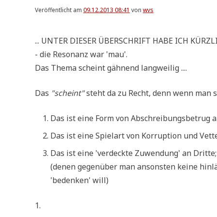
Veröffentlicht am
09.12.2013 08:41
von
wvs
... UNTER DIE­SER ÜBER­SCHRIFT HABE ICH KÜRZ­
- die Reso­nanz war 'mau'.
Das The­ma scheint gäh­nend langweilig ....
Das
"scheint"
steht da zu Recht, denn wenn man si
Das ist eine Form von Abschrei­bungs­be­trug 
Das ist eine Spiel­art von Kor­rup­ti­on und Vet­
Das ist eine 'ver­deck­te Zuwen­dung' an Drit­te;
(denen gegen­über man anson­sten kei­ne hin­län
'beden­ken' will)
1.