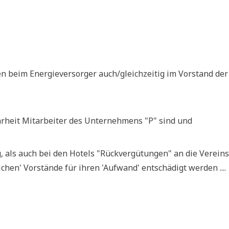
en beim Ener­gie­ver­sor­ger auch/gleichzeitig im Vor­stand der
­heit Mit­ar­bei­ter des Unter­neh­mens "P" sind und
 als auch bei den Hotels "Rück­ver­gü­tun­gen" an die Ver­eins
i­chen' Vor­stän­de für ihren 'Auf­wand' ent­schä­digt werden ....