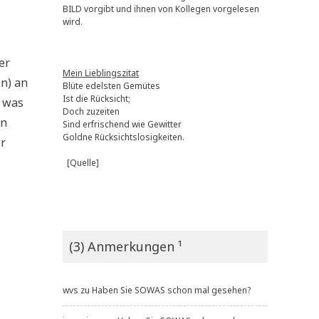
BILD vorgibt und ihnen von Kollegen vorgelesen
wird.
er
Mein Lieblingszitat
en) an
Blüte edelsten Gemütes
Ist die Rücksicht;
t was
Doch zuzeiten
en
Sind erfrischend wie Gewitter
Goldne Rücksichtslosigkeiten.
er
[Quelle]
(3) Anmerkungen ¹
wvs
zu
Haben Sie SOWAS schon mal gesehen?