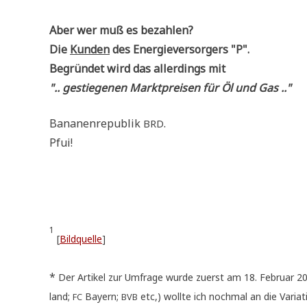
Aber wer muß es bezahlen?
Die
Kun­den
des Ener­gie­ver­sor­gers "P".
Begrün­det wird das aller­dings mit
".. gestie­ge­nen Markt­prei­sen für Öl und Gas .."
Bana­nen­re­pu­blik
.
BRD
Pfui!
1
[
Bild­quel­le
]
*
Der Arti­kel zur Umfra­ge wur­de zuerst am 18. Febru­ar 2009 ve
land;
Bay­ern;
etc,) woll­te ich noch­mal an die Varia­t
FC
BVB