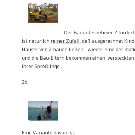
Der Bau­un­ter­neh­mer Z för­dert
ist natür­lich
rei­ner Zufall
, daß aus­ge­rech­net Kin­
Häu­ser von Z bau­en lie­ßen - wie­der eine der mo
und die Bau-Eltern bekom­men einen 'ver­steck­ten Ra
ihrer Sprößlinge ....
2b.
Eine Vari­an­te davon ist: