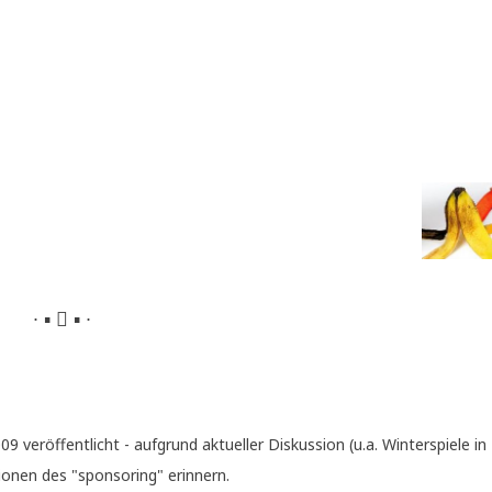
∙ ▪  ▪ ∙
r­öf­fent­licht - auf­grund aktu­el­ler Dis­kus­si­on (u.a. Win­ter­spie­le i
io­nen des "spon­so­ring" erinnern.