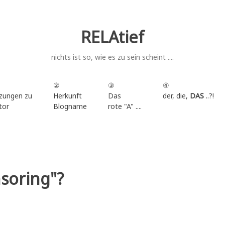
RELAtief
nichts ist so, wie es zu sein scheint ....
②
③
④
zungen zu
Herkunft
Das
der, die,
DAS
..?!
tor
Blogname
rote "A" ....
.
soring"
?