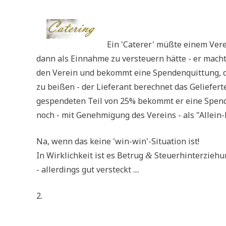
Ein 'Cate­rer' müß­te einem Ver­
dann als Ein­nah­me zu ver­steu­ern hät­te - er macht 
den Ver­ein und bekommt eine Spen­den­quit­tung, d
zu bei­ßen - der Lie­fe­rant berech­net das Gelie­fer
gespen­de­ten Teil von 25% bekommt er eine Spen­de
noch - mit Geneh­mi­gung des Ver­eins - als "Allein-L
Na, wenn das kei­ne 'win-win'-Situation ist!
In Wirk­lich­keit ist es Betrug
Steuerhinterziehu
&
- aller­dings gut versteckt ....
2.