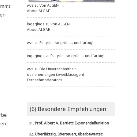
nimmt
wvs
zu
Von ALGEN .....
About ALGAE .....
gen
ingaginga
zu
Von ALGEN .....
About ALGAE .....
wvs
zu
Es grünt so grün .... und farbig!
ingaginga
zu
Es grünt so grün .... und farbig!
wvs
zu
Die Unverschämtheit
des ehemaligen (zweitklassigen)
Fernsehmoderators
(6) Besondere Empfehlungen
r­be
sen -
01.
Prof. Albert A. Bartlett: Exponentialfunktion
n
02.
Überflüssig, überteuert, überbewertet: