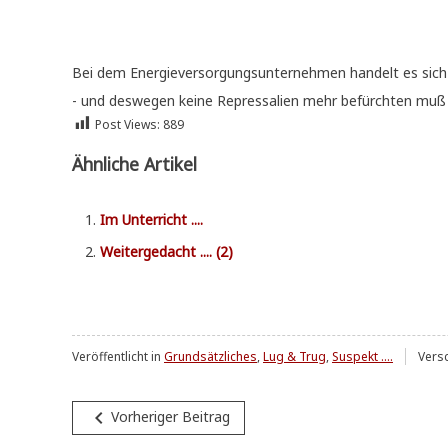
Bei dem Ener­gie­ver­sor­gungs­un­ter­neh­men han­delt es si
- und des­we­gen kei­ne Repres­sa­li­en mehr befürch­ten mu
Post Views:
889
Ähnliche Artikel
Im Unter­richt ....
Wei­ter­ge­dacht .... (2)
Veröffentlicht in
Grundsätzliches
,
Lug & Trug
,
Suspekt ....
Vers
Beitragsnavigation
navigate_before
Vorheriger Beitrag