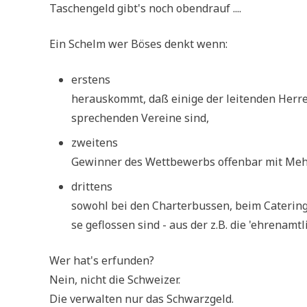
Taschen­geld gibt's noch obendrauf ....
Ein Schelm wer Böses denkt wenn:
erstens
her­aus­kommt, daß eini­ge der lei­ten­den Her­r
spre­chen­den Ver­ei­ne sind,
zwei­tens
Gewin­ner des Wett­be­werbs offen­bar mit Mehr
drit­tens
sowohl bei den Char­ter­bus­sen, beim Cate­ring,
se geflos­sen sind - aus der z.B. die 'ehren­amt­l
Wer hat's erfunden?
Nein, nicht die Schweizer.
Die ver­wal­ten nur das Schwarzgeld.