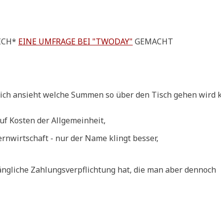
LICH*
EINE UMFRA­GE BEI "TWO­DAY"
GEMACHT
ch ansieht wel­che Sum­men so über den Tisch gehen wird k
auf Kosten der Allgemeinheit,
tern­wirt­schaft - nur der Name klingt besser,
g­li­che Zah­lungs­ver­pflich­tung hat, die man aber den­noch