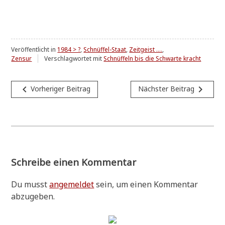
Veröffentlicht in
1984 > ?
,
Schnüffel-Staat
,
Zeitgeist ....
,
Zensur
Verschlagwortet mit
Schnüffeln bis die Schwarte kracht
Beitragsnavigation
navigate_before
navigate_next
Vorheriger Beitrag
Nächster Beitrag
Schreibe einen Kommentar
Du musst
angemeldet
sein, um einen Kommentar
abzugeben.