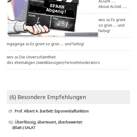
ALGEN .....
About ALGAE .....
wvs
zu
Es grünt
so grün .... und
farbig!
ingaginga
zu
Es grünt so grün .... und farbig!
wvs
zu
Die Unverschämtheit
des ehemaligen (zweitklassigen) Fernsehmoderators
(6) Besondere Empfehlungen
01.
Prof. Albert A. Bartlett: Exponentialfunktion
02.
Überflüssig, überteuert, überbewertet:
(Blatt-) SALAT