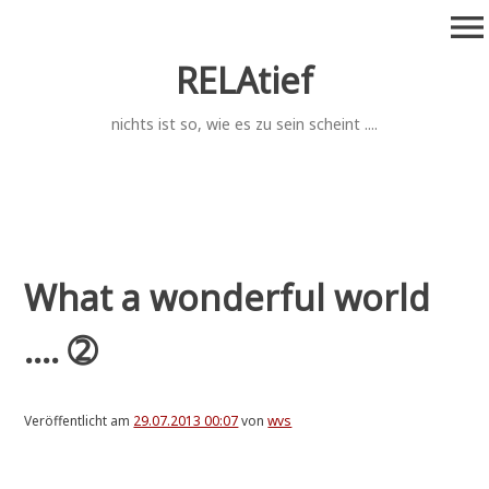
Zum
menu
Inhalt
springen
RELAtief
nichts ist so, wie es zu sein scheint ....
What a wonderful world
.... ➁
Veröffentlicht am
29.07.2013 00:07
von
wvs