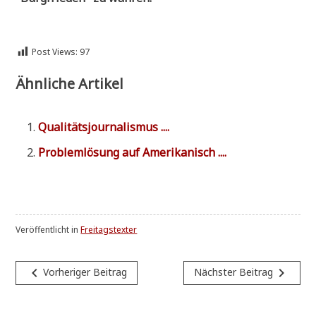
Post Views:
97
Ähnliche Artikel
Qua­li­täts­jour­na­lis­mus ....
Pro­blem­lö­sung auf Amerikanisch ....
Veröffentlicht in
Freitagstexter
Beitragsnavigation
navigate_before
navigate_next
Vorheriger Beitrag
Nächster Beitrag