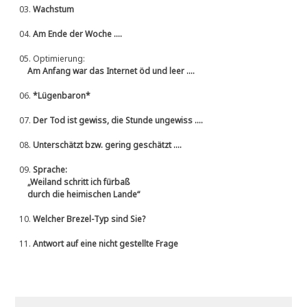
03.
Wachstum
04.
Am Ende der Woche ....
05.
Optimierung:
Am Anfang war das Internet öd und leer ....
06.
*Lügenbaron*
07.
Der Tod ist gewiss, die Stunde ungewiss ....
08.
Unterschätzt bzw. gering geschätzt ....
09.
Sprache:
„Weiland schritt ich fürbaß
durch die heimischen Lande“
10.
Welcher Brezel-Typ sind Sie?
11.
Antwort auf eine nicht gestellte Frage