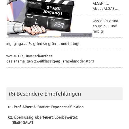
ALGEN .....
About ALGAE .....
wvs
zu
Es grünt
so grün .... und
farbig!
ingaginga
zu
Es grünt so grün .... und farbig!
wvs
zu
Die Unverschämtheit
des ehemaligen (zweitklassigen) Fernsehmoderators
(6) Besondere Empfehlungen
01.
Prof. Albert A. Bartlett: Exponentialfunktion
02.
Überflüssig, überteuert, überbewertet:
(Blatt-) SALAT