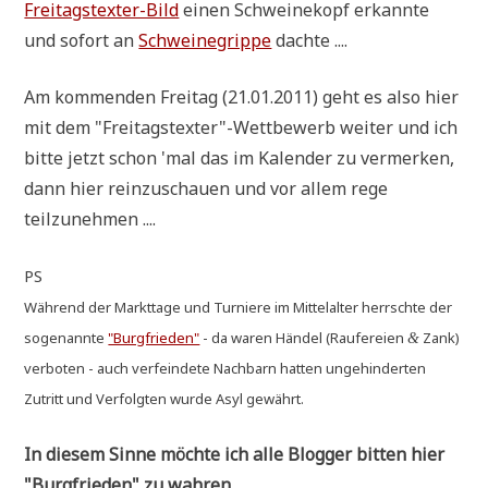
Frei­tags­tex­ter-Bild
einen Schwei­ne­kopf erkann­te
und sofort an
Schwei­negrip­pe
dachte ....
Am kom­men­den Frei­tag (21.01.2011) geht es also hier
mit dem "Freitagstexter"-Wettbewerb wei­ter und ich
bit­te jetzt schon 'mal das im Kalen­der zu ver­mer­ken,
dann hier rein­zu­schau­en und vor allem rege
teilzunehmen ....
PS
Wäh­rend der Markt­ta­ge und Tur­nie­re im Mit­tel­al­ter herrsch­te der
soge­nann­te
"Burg­frie­den"
- da waren Hän­del (Rau­fe­rei­en
Zank)
&
ver­bo­ten - auch ver­fein­de­te Nach­barn hat­ten unge­hin­der­ten
Zutritt und Ver­folg­ten wur­de Asyl gewährt.
In die­sem Sin­ne möch­te ich alle Blog­ger bit­ten hier
"Burg­frie­den" zu wahren.