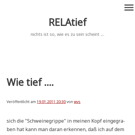
Zum
menu
Inhalt
springen
RELAtief
nichts ist so, wie es zu sein scheint ....
Wie tief ....
Veröffentlicht am
19.01.2011 20:30
von
wvs
sich die "Schwei­negrip­pe" in mei­nen Kopf ein­ge­gra­
ben hat kann man dar­an erken­nen, daß ich auf dem