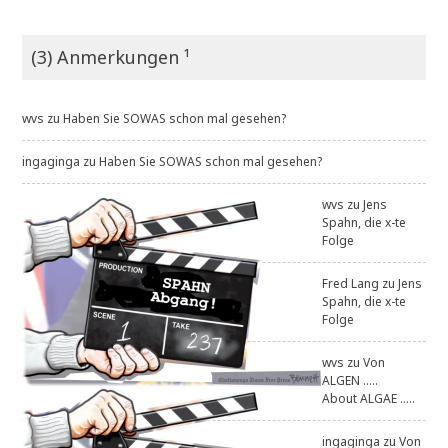
(3) Anmerkungen ¹
wvs
zu
Haben Sie SOWAS schon mal gesehen?
ingaginga
zu
Haben Sie SOWAS schon mal gesehen?
wvs
zu
Jens
Spahn, die x-te
Folge
Fred Lang
zu
Jens
Spahn, die x-te
Folge
wvs
zu
Von
ALGEN .....
About ALGAE .....
ingaginga
zu
Von