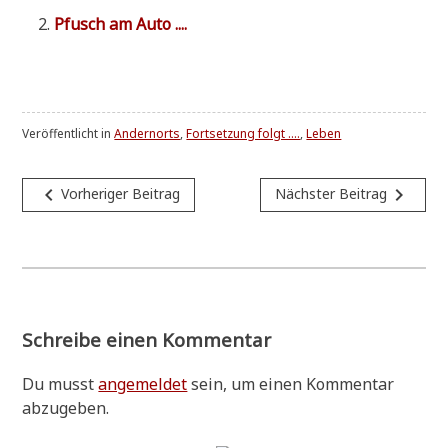
Pfusch am Auto ....
Veröffentlicht in
Andernorts
,
Fortsetzung folgt ....
,
Leben
Beitragsnavigation
navigate_before
navigate_next
Vorheriger Beitrag
Nächster Beitrag
Schreibe einen Kommentar
Du musst
angemeldet
sein, um einen Kommentar
abzugeben.