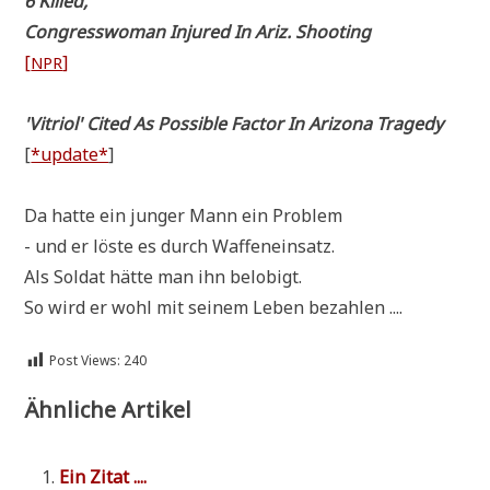
6 Kil­led,
Con­gress­wo­man Inju­red In Ariz. Shooting
[
]
NPR
'Vitri­ol' Cited As Pos­si­ble Fac­tor In Ari­zo­na Tragedy
[
*update*
]
Da hat­te ein jun­ger Mann ein Problem
- und er löste es durch Waffeneinsatz.
Als Sol­dat hät­te man ihn belobigt.
So wird er wohl mit sei­nem Leben bezahlen ....
Post Views:
240
Ähnliche Artikel
Ein Zitat ....