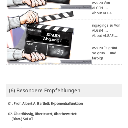
wvs
zu
Von
ALGEN .....
About ALGAE .....
ingaginga
zu
Von
ALGEN .....
About ALGAE .....
wvs
zu
Es grünt
so grün .... und
farbig!
(6) Besondere Empfehlungen
01.
Prof. Albert A. Bartlett: Exponentialfunktion
02.
Überflüssig, überteuert, überbewertet:
(Blatt-) SALAT