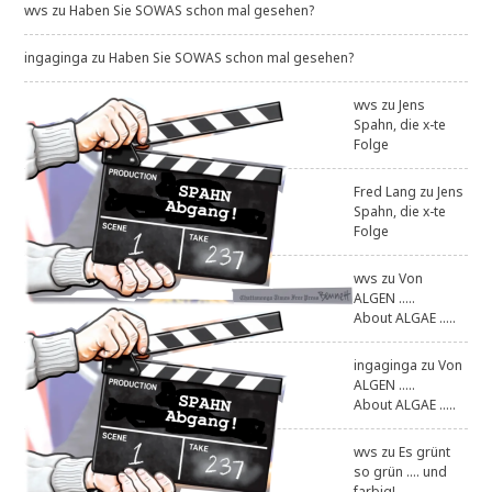
wvs
zu
Haben Sie SOWAS schon mal gesehen?
ingaginga
zu
Haben Sie SOWAS schon mal gesehen?
wvs
zu
Jens
Spahn, die x-te
Folge
Fred Lang
zu
Jens
Spahn, die x-te
Folge
wvs
zu
Von
ALGEN .....
About ALGAE .....
ingaginga
zu
Von
ALGEN .....
About ALGAE .....
wvs
zu
Es grünt
so grün .... und
farbig!