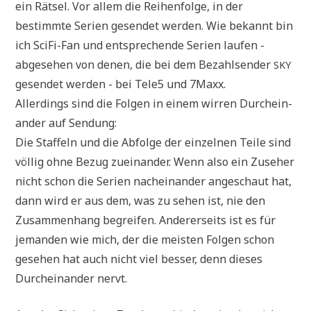
ein Rät­sel. Vor allem die Rei­hen­fol­ge, in der
bestimm­te Seri­en gesen­det wer­den. Wie bekannt bin
ich Sci­Fi-Fan und ent­spre­chen­de Seri­en lau­fen -
abge­se­hen von denen, die bei dem Bezahl­sen­der
SKY
gesen­det wer­den - bei Tele5 und 7Maxx.
Aller­dings sind die Fol­gen in einem wir­ren Durch­ein­
an­der auf Sendung:
Die Staf­feln und die Abfol­ge der ein­zel­nen Tei­le sind
völ­lig ohne Bezug zuein­an­der. Wenn also ein Zuse­her
nicht schon die Seri­en nach­ein­an­der ange­schaut hat,
dann wird er aus dem, was zu sehen ist, nie den
Zusam­men­hang begrei­fen. Ande­rer­seits ist es für
jeman­den wie mich, der die mei­sten Fol­gen schon
gese­hen hat auch nicht viel bes­ser, denn die­ses
Durch­ein­an­der nervt.