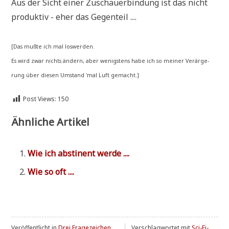
Aus der Sicht einer Zuschau­er­bin­dung ist das nicht
pro­duk­tiv - eher das Gegenteil ....
[Das muß­te ich mal loswerden.
Es wird zwar nichts ändern, aber wenig­stens habe ich so mei­ner Ver­är­ge­
rung über die­sen Umstand 'mal Luft gemacht.]
Post Views:
150
Ähnliche Artikel
Wie ich absti­nent werde ....
Wie so oft ....
Veröffentlicht in
Drei Fragezeichen ....
Verschlagwortet mit
Sci-Fi-