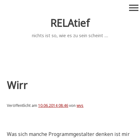
Zum
menu
Inhalt
springen
RELAtief
nichts ist so, wie es zu sein scheint ....
Wirr
Veröffentlicht am
10.06.2014 08:46
von
wvs
.
Was sich man­che Pro­gramm­ge­stal­ter den­ken ist mir