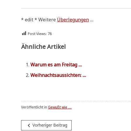
* edit * Wei­te­re
Über­le­gun­gen
....
Post Views:
78
Ähnliche Artikel
War­um es am Freitag ....
Weih­nachts­aus­sich­ten: ....
Veröffentlicht in
Gewußt wie ....
Beitragsnavigation
navigate_before
Vorheriger Beitrag