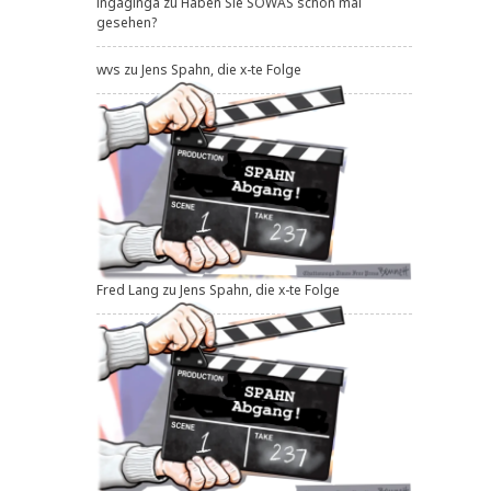
ingaginga
zu
Haben Sie SOWAS schon mal
gesehen?
wvs
zu
Jens Spahn, die x-te Folge
Fred Lang
zu
Jens Spahn, die x-te Folge