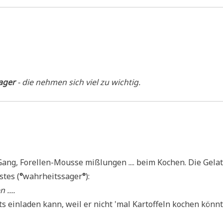
­ager
- die neh­men sich viel zu wichtig.
ng, Forel­len-Mousse miß­lun­gen .... beim Kochen. Die Gela­t
stes (
°
wahr­heits­sa­ger
°
):
....
ein­la­den kann, weil er nicht 'mal Kar­tof­feln kochen könn­te 