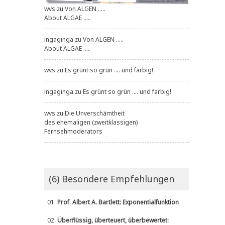
wvs
zu
Von ALGEN .....
About ALGAE .....
ingaginga
zu
Von ALGEN .....
About ALGAE .....
wvs
zu
Es grünt so grün .... und farbig!
ingaginga
zu
Es grünt so grün .... und farbig!
wvs
zu
Die Unverschämtheit
des ehemaligen (zweitklassigen)
Fernsehmoderators
(6) Besondere Empfehlungen
01.
Prof. Albert A. Bartlett: Exponentialfunktion
02.
Überflüssig, überteuert, überbewertet: