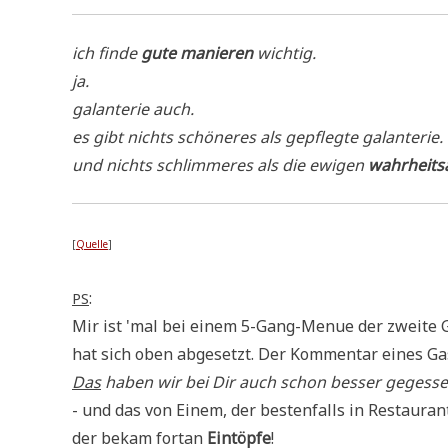
ich fin­de
gute manie­ren
wichtig.
ja.
galan­te­rie auch.
es gibt nichts schö­ne­res als gepfleg­te galanterie.
und nichts schlim­me­res als die ewi­gen
wahr­heits
[
Quel­le
]
:
PS
Mir ist 'mal bei einem 5-Gang-Menue der zwei­te Ga
hat sich oben abge­setzt. Der Kom­men­tar eines Ga
Das
haben wir bei Dir auch schon bes­ser gegessen 
- und das von Einem, der besten­falls in Restau­rants 
der bekam fort­an
Ein­töp­fe
!