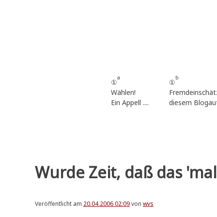
Zum
Inhalt
springen
a
b
①
①
Wählen!
Fremdeinschät
Ein Appell ....
diesem Blogau
Wurde Zeit, daß das 'mal 
Veröffentlicht am
20.04.2006 02:09
von
wvs