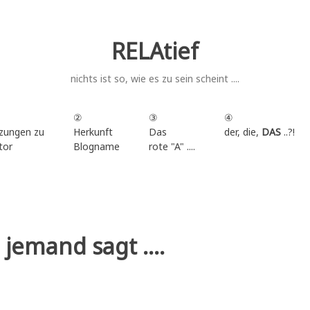
RELAtief
nichts ist so, wie es zu sein scheint ....
②
③
④
zungen zu
Herkunft
Das
der, die,
DAS
..?!
tor
Blogname
rote "A" ....
.
jemand sagt ....