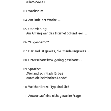
(Blatt-) SALAT
03.
Wachstum
04.
Am Ende der Woche ....
05.
Optimierung:
Am Anfang war das Internet öd und leer ....
06.
*Lügenbaron*
07.
Der Tod ist gewiss, die Stunde ungewiss ....
08.
Unterschätzt bzw. gering geschätzt ....
09.
Sprache:
„Weiland schritt ich fürbaß
durch die heimischen Lande“
10.
Welcher Brezel-Typ sind Sie?
11.
Antwort auf eine nicht gestellte Frage