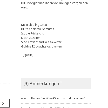
BILD vorgibt und ihnen von Kollegen vorgelesen
wird.
Mein Lieblingszitat
Blüte edelsten Gemütes
Ist die Rücksicht;
Doch zuzeiten
Sind erfrischend wie Gewitter
Goldne Rücksichtslosigkeiten.
[Quelle]
(3) Anmerkungen ¹
wvs
zu
Haben Sie SOWAS schon mal gesehen?
navigate_next
g