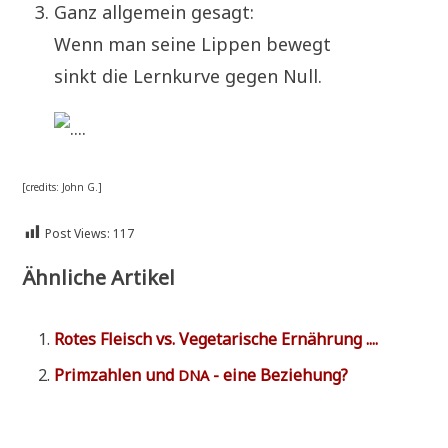
Ganz all­ge­mein gesagt:
Wenn man sei­ne Lip­pen bewegt
sinkt die Lern­kur­ve gegen Null.
[cre­dits: John G.]
Post Views:
117
Ähnliche Artikel
Rotes Fleisch vs. Vege­ta­ri­sche Ernährung ....
Prim­zah­len und
- eine Beziehung?
DNA