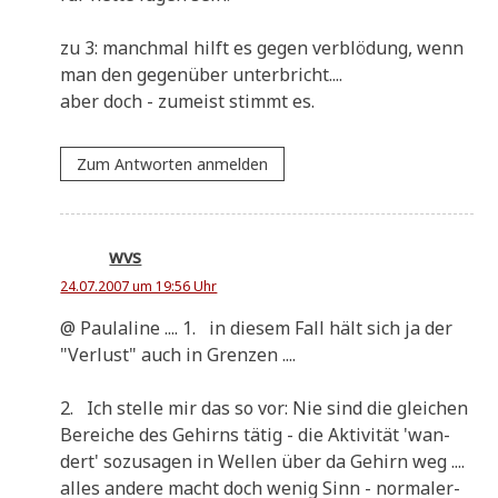
zu 3: manch­mal hilft es gegen ver­blö­dung, wenn
man den gegen­über unterbricht....
aber doch - zumeist stimmt es.
Zum Antworten anmelden
wvs
24.07.2007 um 19:56 Uhr
@ Pau­la­li­ne .... 1. in die­sem Fall hält sich ja der
"Ver­lust" auch in Grenzen ....
2. Ich stel­le mir das so vor: Nie sind die glei­chen
Berei­che des Gehirns tätig - die Akti­vi­tät 'wan­
dert' sozu­sa­gen in Wel­len über da Gehirn weg ....
alles ande­re macht doch wenig Sinn - nor­ma­ler­