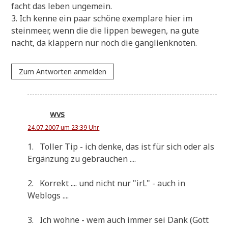
facht das leben ungemein.
3. Ich ken­ne ein paar schö­ne exem­pla­re hier im
stein­meer, wenn die die lip­pen bewe­gen, na gute
nacht, da klap­pern nur noch die ganglienknoten.
Zum Antworten anmelden
wvs
24.07.2007 um 23:39 Uhr
1. Tol­ler Tip - ich den­ke, das ist für sich oder als
Ergän­zung zu gebrauchen ....
2. Kor­rekt .... und nicht nur "irL" - auch in
Weblogs ....
3. Ich woh­ne - wem auch immer sei Dank (Gott