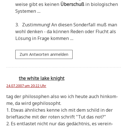
wei­se gibt es kei­nen
Über­schuß
in bio­lo­gi­schen
Systemen ....
3. Zustim­mung! An die­sen Son­der­fall muß man
wohl den­ken - da kön­nen Reden oder Flucht als
Lösung in Fra­ge kommen ....
Zum Antworten anmelden
the white lake knight
24.07.2007 um 20:22 Uhr
tag der phi­lo­so­phen also wo ich heu­te auch hin­kom­
me, da wird gephilosopht.
1. Etwas ähn­li­ches ken­ne ich mit dem schild in der
brief­ta­sche mit der roten schrift "Tut das not?"
2. Es ent­la­stet nicht nur das gedächt­nis, es ver­ein­