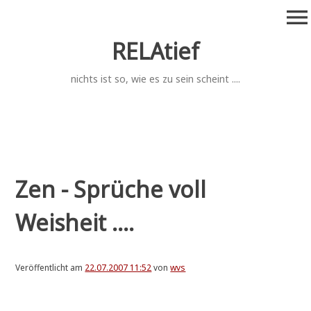
Zum
menu
Inhalt
springen
RELAtief
nichts ist so, wie es zu sein scheint ....
Zen - Sprüche voll
Weisheit ....
Veröffentlicht am
22.07.2007 11:52
von
wvs