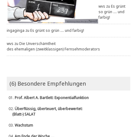
wvs
zu
Es grünt
so grün .... und
farbig!
ingaginga
zu
Es grünt so grün .... und farbig!
wvs
zu
Die Unverschämtheit
des ehemaligen (zweitklassigen) Fernsehmoderators
(6) Besondere Empfehlungen
01.
Prof. Albert A. Bartlett: Exponentialfunktion
02.
Überflüssig, überteuert, überbewertet:
(Blatt-) SALAT
03.
Wachstum
04.
Am Ende der Woche ....