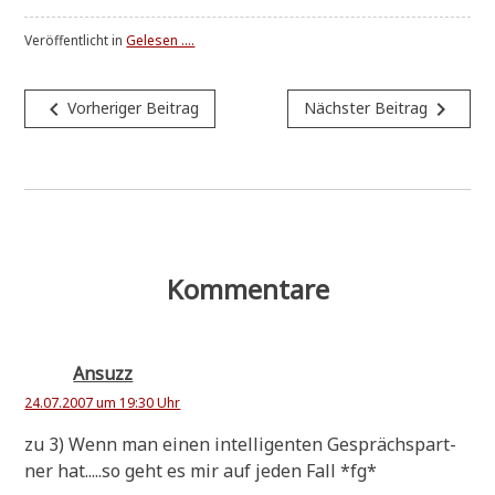
Veröffentlicht in
Gelesen ....
Beitragsnavigation
navigate_before
navigate_next
Vorheriger Beitrag
Nächster Beitrag
Kommentare
Ansuzz
24.07.2007 um 19:30 Uhr
zu 3) Wenn man einen intel­li­gen­ten Gesprächs­part­
ner hat.....so geht es mir auf jeden Fall *fg*