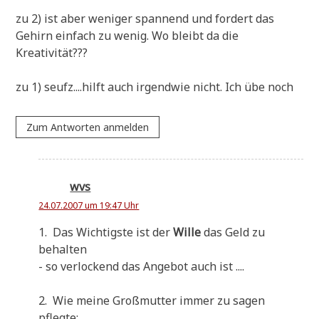
zu 2) ist aber weni­ger span­nend und for­dert das
Gehirn ein­fach zu wenig. Wo bleibt da die
Kreativität???
zu 1) seufz....hilft auch irgend­wie nicht. Ich übe noch
Zum Antworten anmelden
wvs
24.07.2007 um 19:47 Uhr
1. Das Wich­tig­ste ist der
Wil­le
das Geld zu
behalten
- so ver­lockend das Ange­bot auch ist ....
2. Wie mei­ne Groß­mutter immer zu sagen
pflegte: