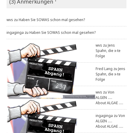
(3) Anmerkungen ¹
wvs
zu
Haben Sie SOWAS schon mal gesehen?
ingaginga
zu
Haben Sie SOWAS schon mal gesehen?
wvs
zu
Jens
Spahn, die x-te
Folge
Fred Lang
zu
Jens
Spahn, die x-te
Folge
wvs
zu
Von
ALGEN .....
About ALGAE .....
ingaginga
zu
Von
ALGEN .....
About ALGAE .....