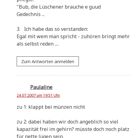
"Bub, die Lüsche­ner brau­che e guud
Gedechnis ...
3. Ich habe das so verstanden:
Egal mit wem man spricht - zuhö­ren bringt mehr
als selbst reden ....
Zum Antworten anmelden
Paulaline
24.07.2007 um 19:51 Uhr
zu 1: klappt bei mün­zen nicht
zu 2: dabei haben wir doch angeb­lich so viel
kapa­zi­tät frei im gehirn? müss­te doch noch platz
für net­te lügen sein.